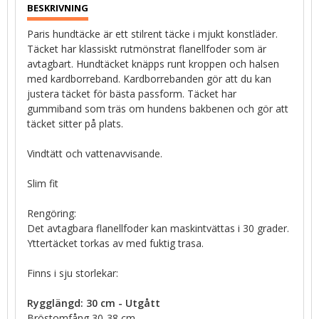
Paris hundtäcke är ett stilrent täcke i mjukt konstläder.
Täcket har klassiskt rutmönstrat flanellfoder som är
avtagbart. Hundtäcket knäpps runt kroppen och halsen
med kardborreband. Kardborrebanden gör att du kan
justera täcket för bästa passform. Täcket har
gummiband som träs om hundens bakbenen och gör att
täcket sitter på plats.
Vindtätt och vattenavvisande.
Slim fit
Rengöring:
Det avtagbara flanellfoder kan maskintvättas i 30 grader.
Yttertäcket torkas av med fuktig trasa.
Finns i sju storlekar:
Rygglängd: 30 cm - Utgått
Bröstomfång 30-38 cm