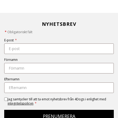
NYHETSBREV
*
Obligatoriskt fält
E-post
*
Förnamn
Efternamn
Jag samtycker till att ta emot nyhetsbrev från 4Dogs i enlighet med
integritetspolicyn
*
PRENUMERERA