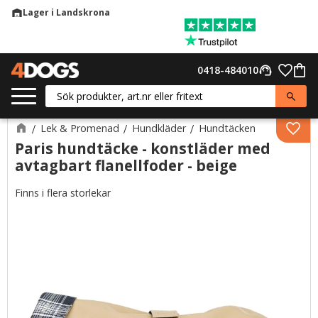
Lager i Landskrona
warehouse
Meny
Favor
0418-484010
support_agent
Kund
Lek & Promenad
Hundkläder
Hundtäcken
Lägg 
Paris hundtäcke - konstläder med
avtagbart flanellfoder - beige
Finns i flera storlekar