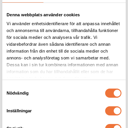
Denna webbplats använder cookies
Vi använder enhetsidentifierare för att anpassa innehållet
och annonserna till användarna, tillhandahålla funktioner
för sociala medier och analysera vår trafik. Vi
vidarebefordrar även sådana identifierare och annan
information från din enhet till de sociala medier och
Gustaf & Evita 
Gustaf & Evita 
hundtäcke med 
trenchcoat hundtäcke 
annons- och analysföretag som vi samarbetar med.
fleecefoder - beige
- beige
Dessa kan i sin tur kombinera informationen med annan
Finns i fyra storlekar
Finns i flera storlekar
information som du har tillhandahållit eller som de har
399
kr
449
kr
samlat in när du har använt deras tjänster.
S
Nödvändig
a
m
t
Inställningar
Andra köpte även
y
c