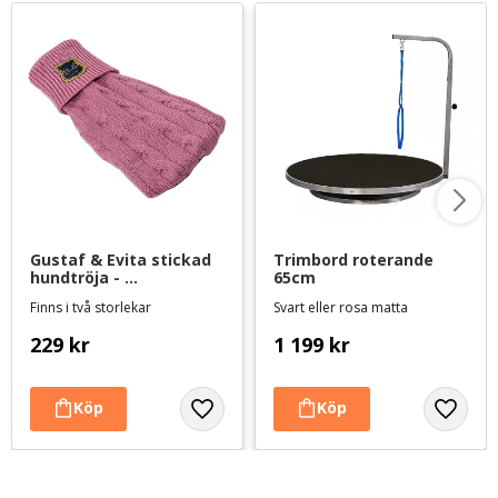
Gustaf & Evita stickad 
Trimbord roterande 
hundtröja - 
65cm
gammelrosa
Finns i två storlekar
Svart eller rosa matta
229
kr
1 199
kr