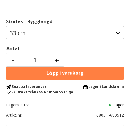
Storlek - Rygglängd
Antal
-
+
rocket_launch
warehouse
Snabba leveranser
Lager i Landskrona
check
Fri frakt från 699 kr inom Sverige
Lagerstatus
i lager
Artikelnr
6805H-680512