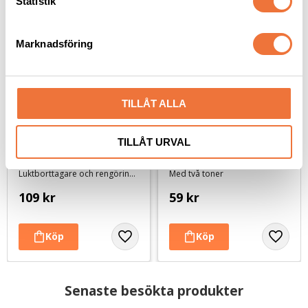
k
Statistik
e
s
Marknadsföring
v
a
l
TILLÅT ALLA
TILLÅT URVAL
K9 Smell OFF! spray - 
Visselpipa, buffelhorn
500 ml
Luktborttagare och rengöringsspray
Med två toner
109
kr
59
kr
Senaste besökta produkter