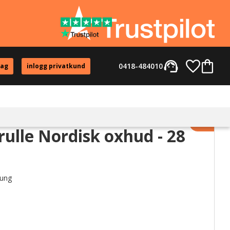
support_agent
Favorite
Kundvag
0418-484010
tag
inlogg privatkund
Lägg til
ulle Nordisk oxhud - 28
rung