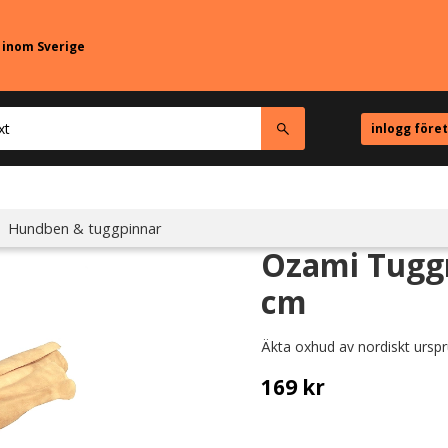
r inom Sverige
inlogg före
Hundben & tuggpinnar
Ozami Tuggr
cm
Äkta oxhud av nordiskt ursp
169
kr