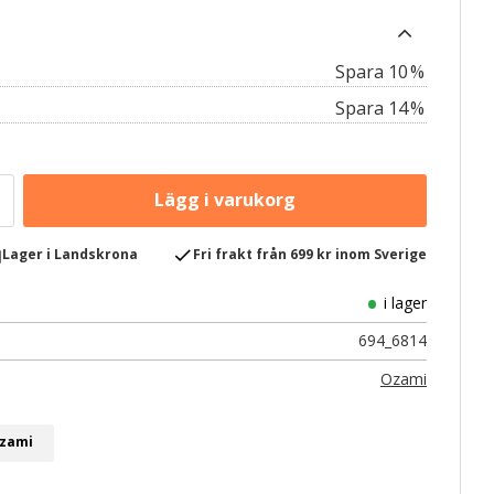
10
%
14
%
e
check
Lager i Landskrona
Fri frakt från 699 kr inom Sverige
i lager
694_6814
Ozami
Ozami