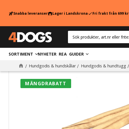
Snabba leveranser
Lager i Landskrona
Fri frakt från 699 k
rocket_launch
warehouse
check
SORTIMENT
NYHETER
REA
GUIDER
Hundgodis & hundskålar
Hundgodis & hundtugg
MÄNGDRABATT