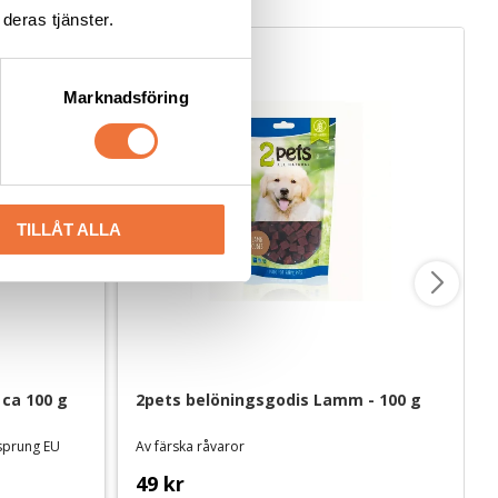
deras tjänster.
Marknadsföring
TILLÅT ALLA
 ca 100 g
2pets belöningsgodis Lamm - 100 g
rsprung EU
Av färska råvaror
49
kr