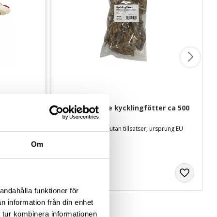
2 cm - 30 g
4Dogs Torkade kycklingfötter ca 500 
g
Torkat hundgodis utan tillsatser, ursprung EU
89
kr
Om
andahålla funktioner för
n information från din enhet
 tur kombinera informationen