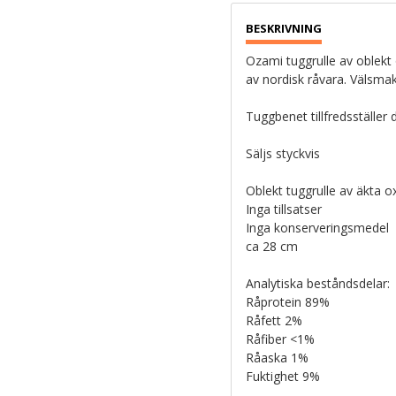
Ozami tuggrulle av oblekt o
av nordisk råvara. Välsma
Tuggbenet tillfredsställer
Säljs styckvis
Oblekt tuggrulle av äkta o
Inga tillsatser
Inga konserveringsmedel
ca 28 cm
Analytiska beståndsdelar:
Råprotein 89%
Råfett 2%
Råfiber <1%
Råaska 1%
Fuktighet 9%