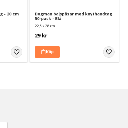
g - 20 cm
Dogman bajspåsar med knythandtag 
50-pack - Blå
22,5 x 28 cm
29
kr