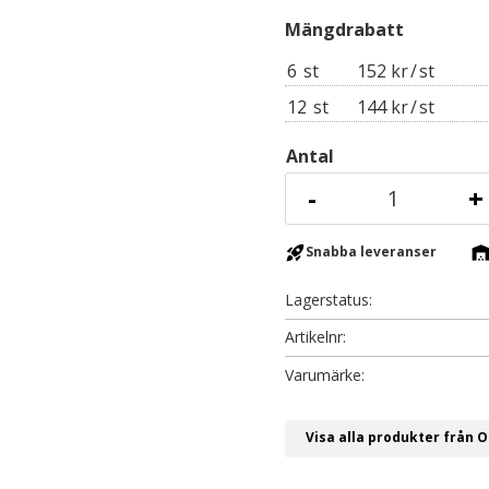
6
st
152 kr
/
st
12
st
144 kr
/
st
Antal
-
+
rocket_launch
warehous
Snabba leveranser
Lagerstatus
Artikelnr
Visa alla produkter från 