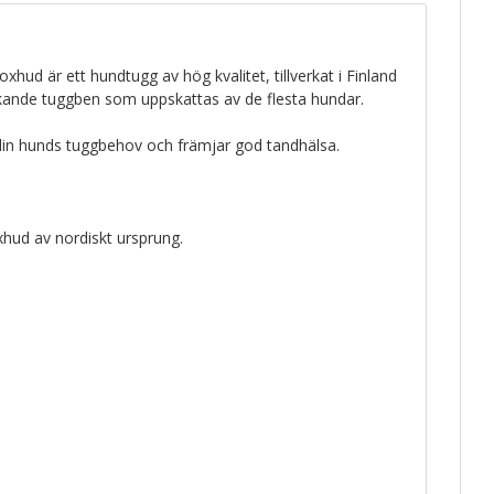
xhud är ett hundtugg av hög kvalitet, tillverkat i Finland
kande tuggben som uppskattas av de flesta hundar.
 din hunds tuggbehov och främjar god tandhälsa.
xhud av nordiskt ursprung.