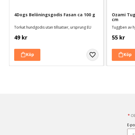
4Dogs Belöningsgodis Fasan ca 100 g
Ozami Tugg
cm
Torkat hundgodis utan tillsatser, ursprung EU
49
kr
55
kr
*
Obl
E-po