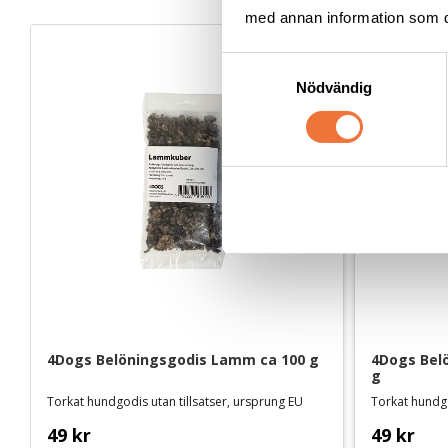
med annan information som du 
S
Nödvändig
a
m
t
y
c
k
e
s
v
a
l
4Dogs Belöningsgodis Lamm ca 100 g
4Dogs Belö
g
Torkat hundgodis utan tillsatser, ursprung EU
Torkat hundgo
49
kr
49
kr