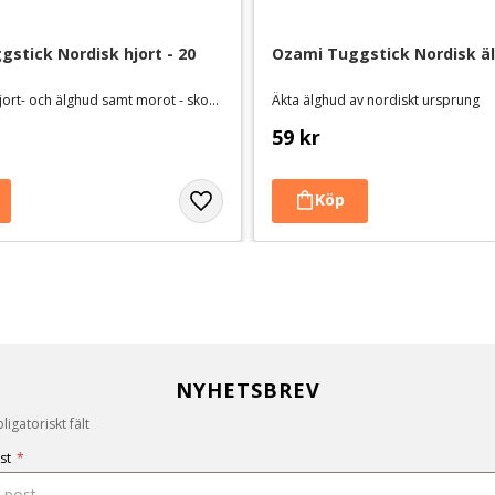
stick Nordisk hjort - 20 
Ozami Tuggstick Nordisk äl
Tuggben av hjort- och älghud samt morot - skonsamt för magen
Äkta älghud av nordiskt ursprung
59
kr
NYHETSBREV
igatoriskt fält
st
*