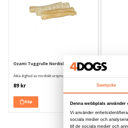
Ozami Tuggrulle Nordisk älg - 14 cm
4Dogs Tork
360 g
Äkta älghud av nordiskt ursprung
Torkat hundgo
89
kr
149
kr
Samtycke
Denna webbplats använder 
Vi använder enhetsidentifierar
sociala medier och analysera 
till de sociala medier och a