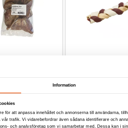
ade grisöron 9-pack ca 
Denta Fun Flätat tuggben 1
dis utan tillsatser, ursprung EU
Torkad råhud och oxkött
15
kr
Information
cookies
e för att anpassa innehållet och annonserna till användarna, tillh
vår trafik. Vi vidarebefordrar även sådana identifierare och anna
Andra köpte även
nnons- och analysföretag som vi samarbetar med. Dessa kan i sin