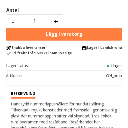
Antal
-
+
rocket_launch
warehouse
Snabba leveranser
Lager i Landskrona
check
Fri frakt från 699 kr inom Sverige
Lagerstatus
i lager
Artikelnr
OH_brun
Handsydd nummerlappshållare för hundutställning.
Tillverkad i mjukt konstläder med framsida i genomskinlig
plast där nummerlappen sitter väl skyddad. Träs enkelt
runt överamen med resårband. Resårbandet har
knapphål som fästs fast i knappen på hållarens baksida.