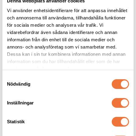
Denna webbplats använder cookies
Vi använder enhetsidentifierare för att anpassa innehållet
och annonserna till användarna, tillhandahålla funktioner
för sociala medier och analysera vår trafik. Vi
vidarebefordrar även sådana identifierare och annan
4Dogs 
Show Tech Silk 
utställningskoppel 
utställningskoppel 
information från din enhet till de sociala medier och
med två stopp - silver
med halsögla - vit
annons- och analysföretag som vi samarbetar med.
Svensktillverkat, längd 110 cm
0,3x100 cm
Dessa kan i sin tur kombinera informationen med annan
179
kr
99
kr
information som du har tillhandahållit eller som de har
samlat in när du har använt deras tjänster.
S
Nödvändig
a
m
Senaste besökta produkter
t
Inställningar
y
c
k
Statistik
e