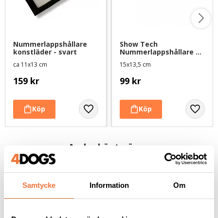
Nummerlappshållare 
Show Tech 
konstläder - svart
Nummerlappshållare 
med justerbart band
ca 11x13 cm
15x13,5 cm
159
kr
99
kr
Andra köpte även
Samtycke
Information
Om