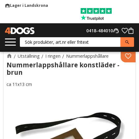
Lager i Landskrona
warehouse
Meny
Favor
0418-484010
support_agent
Kund
Utställning
I ringen
Nummerlappshållare
Lägg 
Nummerlappshållare konstläder -
brun
ca 11x13 cm