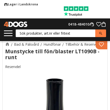
Lager i Landskrona
warehouse
Meny
Favor
0418-484010
support_agent
Kund
Bad & Pälsvård
Hundfönar
Tillbehör & Reservdelar
Lägg 
Munstycke till fön/blaster LT1090B -
runt
Reservdel