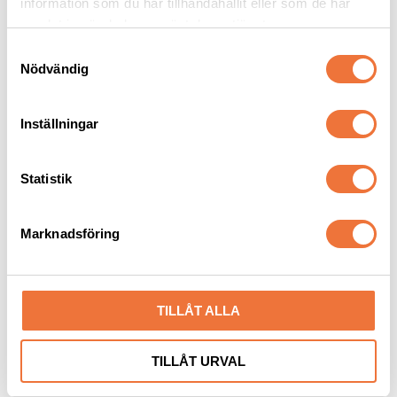
information som du har tillhandahållit eller som de har
samlat in när du har använt deras tjänster.
S
Nödvändig
a
m
t
Inställningar
y
c
Munstycke till 
Munstycke till 
k
Statistik
fön/blaster LT1090B - 
fön/blaster LT1090B - 
platt smalt
platt brett
e
Reservdel
Reservdel
s
99
kr
99
kr
Marknadsföring
v
a
l
TILLÅT ALLA
TILLÅT URVAL