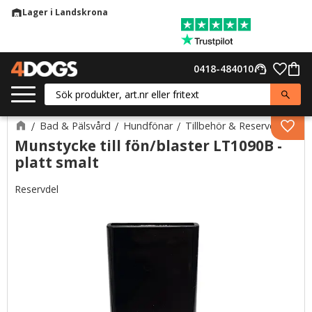
Lager i Landskrona
warehouse
Meny
Favor
0418-484010
support_agent
Kund
Bad & Pälsvård
Hundfönar
Tillbehör & Reservdelar
Lägg 
Munstycke till fön/blaster LT1090B -
platt smalt
Reservdel