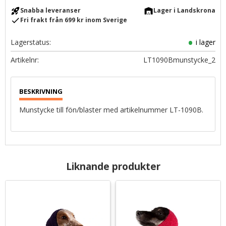
rocket_launch
warehouse
Snabba leveranser
Lager i Landskrona
check
Fri frakt från 699 kr inom Sverige
Lagerstatus
i lager
Artikelnr
LT1090Bmunstycke_2
Munstycke till fön/blaster med artikelnummer LT-1090B.
Liknande produkter