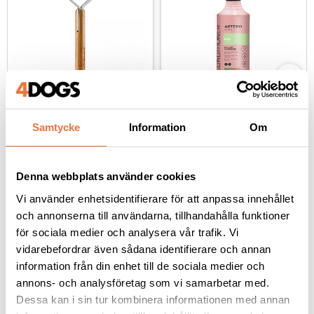
Artero King Nature 
Artero Mix 
Collection Supercoat 
spraybalsam leave-in - 
Samtycke
Information
Om
underullskarda - 
300 ml
11 blad / 21 blad
Med antistat-effekt, veganskt och fritt från parabener och sulfater
dubbelsidig
339
kr
199
kr
Denna webbplats använder cookies
Vi använder enhetsidentifierare för att anpassa innehållet
och annonserna till användarna, tillhandahålla funktioner
för sociala medier och analysera vår trafik. Vi
vidarebefordrar även sådana identifierare och annan
Senaste besökta produkter
information från din enhet till de sociala medier och
annons- och analysföretag som vi samarbetar med.
Dessa kan i sin tur kombinera informationen med annan