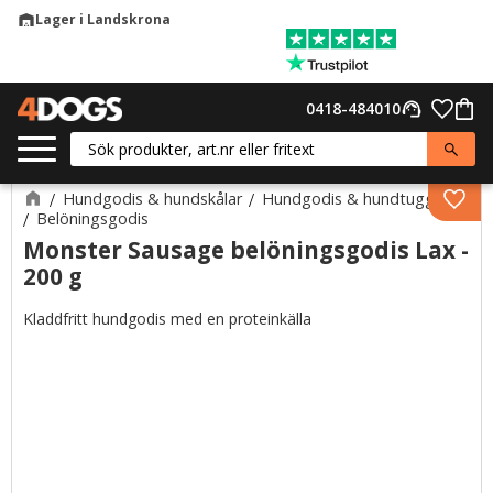
Lager i Landskrona
warehouse
Meny
Favor
0418-484010
support_agent
Kund
Hundgodis & hundskålar
Hundgodis & hundtugg
Lägg 
Belöningsgodis
Monster Sausage belöningsgodis Lax -
200 g
Kladdfritt hundgodis med en proteinkälla