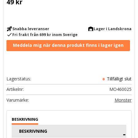
49
kr
rocket_launch
warehouse
Snabba leveranser
Lager i Landskrona
check
Fri frakt från 699 kr inom Sverige
Lagerstatus
Artikelnr
MO460025
Monster
BESKRIVNING