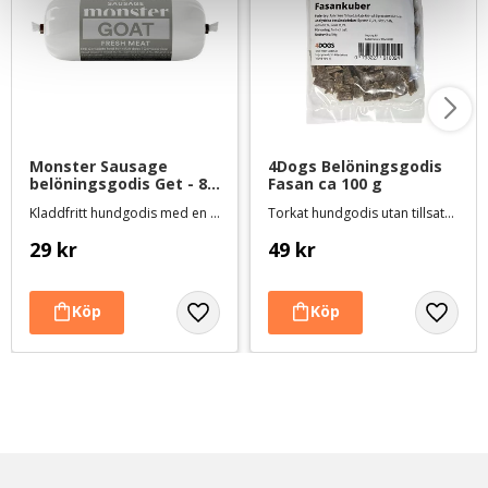
Monster Sausage 
4Dogs Belöningsgodis 
belöningsgodis Get - 80 
Fasan ca 100 g
g
Kladdfritt hundgodis med en proteinkälla
Torkat hundgodis utan tillsatser, ursprung EU
29
kr
49
kr