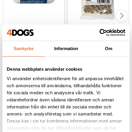
Monster Sausage 
4Dogs Belöningsgodis 
belöningsgodis Lax - 80 
Kanin ca 100 g
g
Kladdfritt hundgodis med en proteinkälla
Torkat hundgodis utan tillsatser, ursprung EU
Samtycke
Information
Om
29
kr
49
kr
Denna webbplats använder cookies
Vi använder enhetsidentifierare för att anpassa innehållet
och annonserna till användarna, tillhandahålla funktioner
Andra köpte även
för sociala medier och analysera vår trafik. Vi
vidarebefordrar även sådana identifierare och annan
information från din enhet till de sociala medier och
annons- och analysföretag som vi samarbetar med.
Dessa kan i sin tur kombinera informationen med annan
information som du har tillhandahållit eller som de har