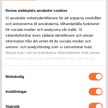
Denna webbplats använder cookies
Vi använder enhetsidentifierare för att anpassa innehållet
och annonserna till användarna, tillhandahålla funktioner
för sociala medier och analysera vår trafik. Vi
vidarebefordrar även sådana identifierare och annan
information från din enhet till de sociala medier och
Hundskål rostfri anti-
4Dogs Belöningsgodis 
annons- och analysföretag som vi samarbetar med.
glid 2800 ml
Lamm ca 100 g
Dessa kan i sin tur kombinera informationen med annan
Gummerad undersida
Torkat hundgodis utan tillsatser, ursprung EU
information som du har tillhandahållit eller som de har
samlat in när du har använt deras tjänster.
109
kr
49
kr
S
Nödvändig
a
m
t
Inställningar
y
Senaste besökta produkter
c
k
Statistik