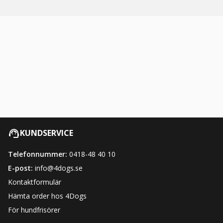
KUNDSERVICE
Telefonnummer:
0418-48 40 10
E-post:
info@4dogs.se
Kontaktformulär
Hämta order hos 4Dogs
För hundfrisörer