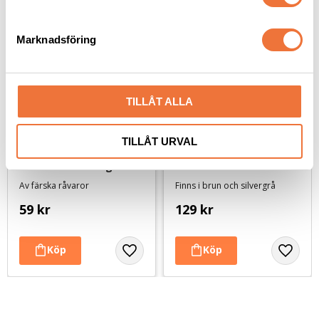
e
s
Marknadsföring
v
a
l
TILLÅT ALLA
TILLÅT URVAL
2pets belöningsgodis 
Hundbädd/Dyna
Lamm Mini - 100 g
Av färska råvaror
Finns i brun och silvergrå
59
kr
129
kr