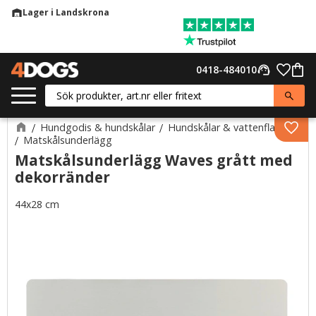
Lager i Landskrona
warehouse
Meny
Favor
0418-484010
support_agent
Kund
Hundgodis & hundskålar
Hundskålar & vattenflaskor
Lägg 
Matskålsunderlägg
Matskålsunderlägg Waves grått med
dekorränder
44x28 cm