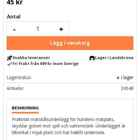
45
kr
Antal
-
+
rocket_launch
warehouse
Snabba leveranser
Lager i Landskrona
check
Fri frakt från 699 kr inom Sverige
Lagerstatus
i lager
Artikelnr
24548
Praktiskt matskålsunderlägg för hundens matplats,
skyddar golvet mot spill och vattenstänk. Underlägget är
tillverkat i mjuk plast och har halkfri undersida.