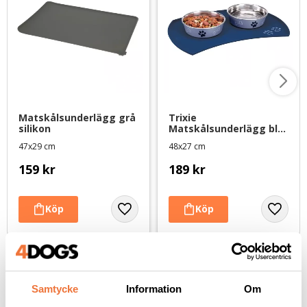
Matskålsunderlägg grå 
Trixie 
silikon
Matskålsunderlägg blå 
silikon
47x29 cm
48x27 cm
159
kr
189
kr
Andra köpte även
Samtycke
Information
Om