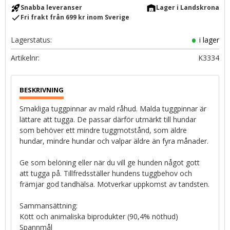
rocket_launch
warehouse
Snabba leveranser
Lager i Landskrona
check
Fri frakt från 699 kr inom Sverige
Lagerstatus
i lager
Artikelnr
K3334
Smakliga tuggpinnar av mald råhud. Malda tuggpinnar är
lättare att tugga. De passar därför utmärkt till hundar
som behöver ett mindre tuggmotstånd, som äldre
hundar, mindre hundar och valpar äldre än fyra månader.
Ge som belöning eller när du vill ge hunden något gott
att tugga på. Tillfredsställer hundens tuggbehov och
främjar god tandhälsa. Motverkar uppkomst av tandsten.
Sammansättning:
Kött och animaliska biprodukter (90,4% nöthud)
Spannmål