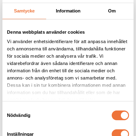
Samtycke
Information
Om
Andra köpte även
Denna webbplats använder cookies
Vi använder enhetsidentifierare för att anpassa innehållet
och annonserna till användarna, tillhandahålla funktioner
för sociala medier och analysera vår trafik. Vi
vidarebefordrar även sådana identifierare och annan
information från din enhet till de sociala medier och
annons- och analysföretag som vi samarbetar med.
Dessa kan i sin tur kombinera informationen med annan
information som du har tillhandahållit eller som de har
4Dogs Belöningsgodis 
Dogman Favoritgodis - 
samlat in när du har använt deras tjänster.
Lamm ca 100 g
2,5 kg
S
Torkat hundgodis utan tillsatser, ursprung EU
Klassiskt och populärt hundgodis
Nödvändig
a
49
kr
79
kr
m
t
Inställningar