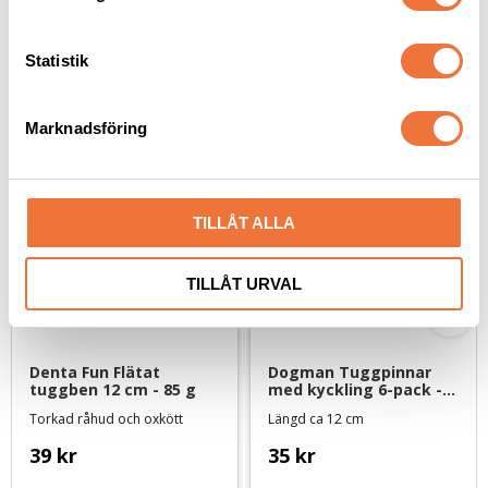
y
c
k
Statistik
Senaste besökta produkter
e
s
Marknadsföring
v
a
l
TILLÅT ALLA
TILLÅT URVAL
Denta Fun Flätat 
Dogman Tuggpinnar 
tuggben 12 cm - 85 g
med kyckling 6-pack - 
170 g
Torkad råhud och oxkött
Längd ca 12 cm
39
kr
35
kr