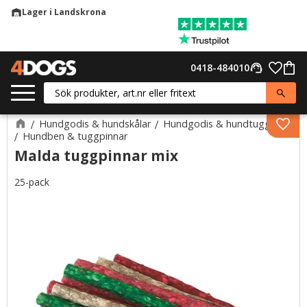
Lager i Landskrona
warehouse
Meny
Favor
0418-484010
support_agent
Kund
Hundgodis & hundskålar
Hundgodis & hundtugg
Lägg 
Hundben & tuggpinnar
Malda tuggpinnar mix
25-pack