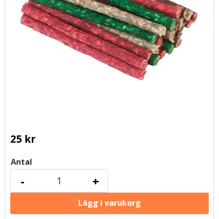
25
kr
Antal
-
+