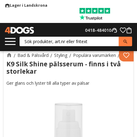
Lager i Landskrona
warehouse
Meny
Favor
0418-484010
support_agent
Kund
Bad & Pälsvård
Styling
Populära varumärken
K9
Lägg 
K9 Silk Shine pälsserum - finns i två
storlekar
Ger glans och lyster till alla typer av pälsar