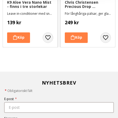
K9 Aloe Vera Nano Mist 
Chris Christensen 
- finns i tre storlekar
Precious Drop 
finishingspray - 473 ml, 
Leave in-conditioner med snabb antistatverkan och kraftfull utredningseffekt
För långhåriga pälsar, ger glans och minskar frissighet och slitage
färdigblandad
139
kr
249
kr
NYHETSBREV
*
Obligatoriskt fält
E-post
*