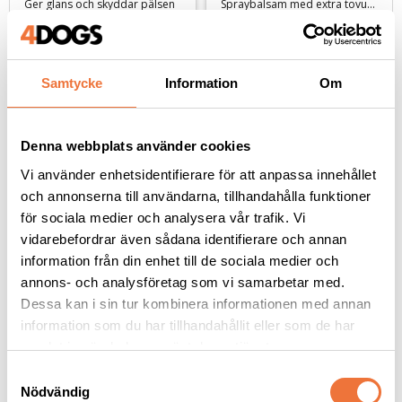
Ger glans och skyddar pälsen
Spraybalsam med extra tovutredningseffekt
189
kr
159
kr
Samtycke
Information
Om
Denna webbplats använder cookies
Andra köpte även
Vi använder enhetsidentifierare för att anpassa innehållet
och annonserna till användarna, tillhandahålla funktioner
för sociala medier och analysera vår trafik. Vi
vidarebefordrar även sådana identifierare och annan
information från din enhet till de sociala medier och
annons- och analysföretag som vi samarbetar med.
Dessa kan i sin tur kombinera informationen med annan
information som du har tillhandahållit eller som de har
samlat in när du har använt deras tjänster.
S
K9 Aloe Vera schampo - 
K9 Aloe Vera balsam - 
Nödvändig
a