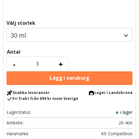
Välj storlek
Antal
-
+
rocket_launch
warehouse
Snabba leveranser
Lager i Landskrona
check
Fri frakt från 699 kr inom Sverige
Lagerstatus
i lager
Artikelnr
20-400
K9 Competition