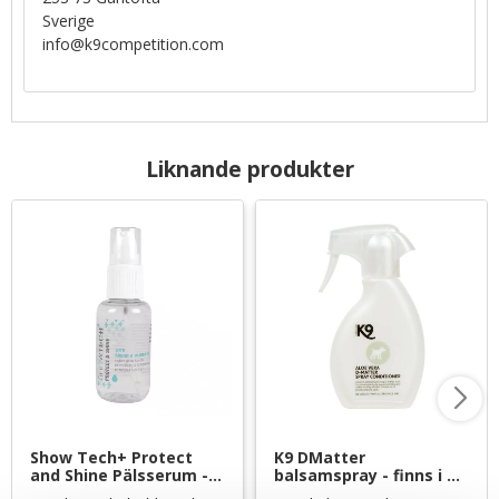
Sverige
info@k9competition.com
Liknande produkter
Show Tech+ Protect 
K9 DMatter 
and Shine Pälsserum - 
balsamspray - finns i 
50 ml
tre storlekar