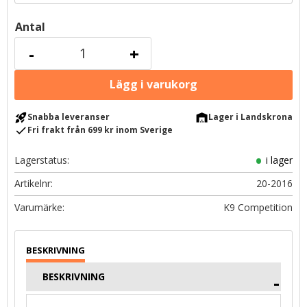
Antal
-
+
rocket_launch
warehouse
Snabba leveranser
Lager i Landskrona
check
Fri frakt från 699 kr inom Sverige
Lagerstatus
i lager
Artikelnr
20-2016
K9 Competition
BESKRIVNING