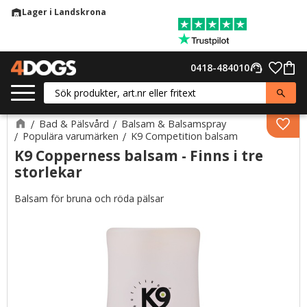
Lager i Landskrona
warehouse
Meny
Favor
0418-484010
support_agent
Kund
Bad & Pälsvård
Balsam & Balsamspray
Lägg 
Populära varumärken
K9 Competition balsam
K9 Copperness balsam - Finns i tre
storlekar
Balsam för bruna och röda pälsar