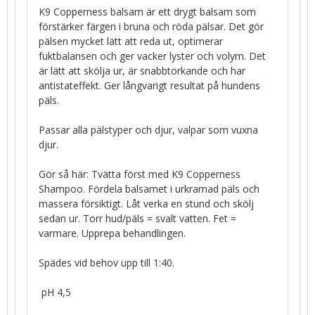
K9 Copperness balsam är ett drygt balsam som
förstärker färgen i bruna och röda pälsar. Det gör
pälsen mycket lätt att reda ut, optimerar
fuktbalansen och ger vacker lyster och volym. Det
är lätt att skölja ur, är snabbtorkande och har
antistateffekt. Ger långvarigt resultat på hundens
päls.
Passar alla pälstyper och djur, valpar som vuxna
djur.
Gör så här: Tvätta först med K9 Copperness
Shampoo. Fördela balsamet i urkramad päls och
massera försiktigt. Låt verka en stund och skölj
sedan ur. Torr hud/päls = svalt vatten. Fet =
varmare. Upprepa behandlingen.
Spädes vid behov upp till 1:40.
pH 4,5