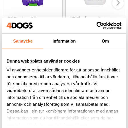
K9 Sterling Silver 
K9 Blackness balsam - 
balsam - finns i tre 
5,7 liter
storlekar
Vitförstärkande balsam
Balsam för svarta pälsar
169
kr
1 399
kr
Samtycke
Information
Om
Denna webbplats använder cookies
Vi använder enhetsidentifierare för att anpassa innehållet
och annonserna till användarna, tillhandahålla funktioner
Andra köpte även
för sociala medier och analysera vår trafik. Vi
vidarebefordrar även sådana identifierare och annan
information från din enhet till de sociala medier och
annons- och analysföretag som vi samarbetar med.
Dessa kan i sin tur kombinera informationen med annan
information som du har tillhandahållit eller som de har
samlat in när du har använt deras tjänster.