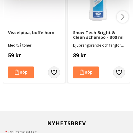
Visselpipa, buffelhorn
Show Tech Bright & 
Clean schampo - 300 ml
Med två toner
Djuprengörande och färgförstärkande - passar alla färger och pälstyper
59
kr
89
kr
NYHETSBREV
*
Obligatoriskt fält