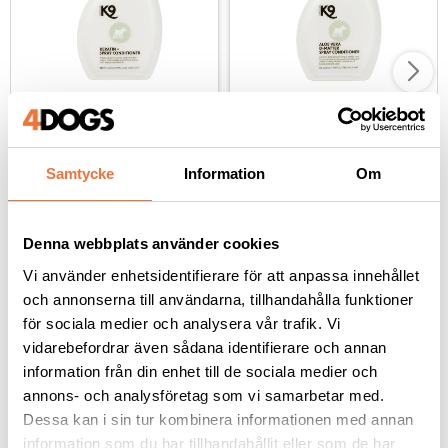
K9 Keratin+ Coat Repair 
K9 DMatter 
Moisturizer - finns i tre 
balsamspray - finns i 
storlekar
tre storlekar
Återfuktande och återställande spraybalsam
Spraybalsam med extra tovutredningseffekt
Samtycke
Information
Om
159
kr
159
kr
Denna webbplats använder cookies
Vi använder enhetsidentifierare för att anpassa innehållet
och annonserna till användarna, tillhandahålla funktioner
för sociala medier och analysera vår trafik. Vi
Andra köpte även
vidarebefordrar även sådana identifierare och annan
information från din enhet till de sociala medier och
annons- och analysföretag som vi samarbetar med.
Dessa kan i sin tur kombinera informationen med annan
information som du har tillhandahållit eller som de har