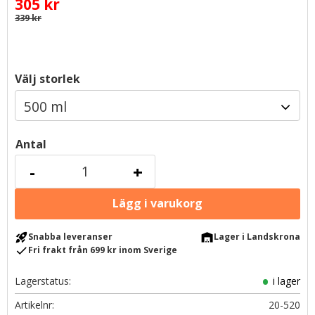
Nedsatt pris:
305
kr
Ordinarie pris:
339
kr
Välj storlek
Antal
-
+
rocket_launch
warehouse
Snabba leveranser
Lager i Landskrona
check
Fri frakt från 699 kr inom Sverige
Lagerstatus
i lager
Artikelnr
20-520