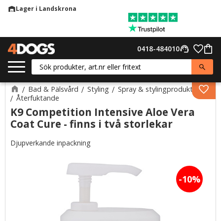
Lager i Landskrona
warehouse
Meny
Favor
0418-484010
support_agent
Kund
Bad & Pälsvård
Styling
Spray & stylingprodukter
Lägg 
Återfuktande
K9 Competition Intensive Aloe Vera
Coat Cure - finns i två storlekar
Djupverkande inpackning
10
%