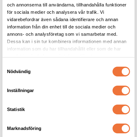
och annonserna till användarna, tillhandahålla funktioner
Geib Buttercut skär #7
Geib Buttercut skär #5
för sociala medier och analysera vår trafik. Vi
vidarebefordrar även sådana identifierare och annan
Snap on-skär Skip Tooth - Lämnar 3 mm
Snap on-skär Skip Tooth - Lämnar 6 mm
information från din enhet till de sociala medier och
489
kr
499
kr
annons- och analysföretag som vi samarbetar med.
Dessa kan i sin tur kombinera informationen med annan
information som du har tillhandahållit eller som de har
samlat in när du har använt deras tjänster.
S
Nödvändig
Senaste besökta produkter
a
m
t
Inställningar
y
c
k
Statistik
e
s
Marknadsföring
v