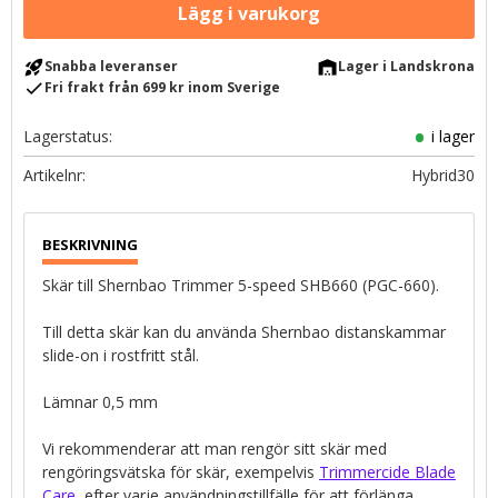
rocket_launch
warehouse
Snabba leveranser
Lager i Landskrona
check
Fri frakt från 699 kr inom Sverige
Lagerstatus
i lager
Artikelnr
Hybrid30
Skär till Shernbao Trimmer 5-speed SHB660 (PGC-660).
Till detta skär kan du använda Shernbao distanskammar
slide-on i rostfritt stål.
Lämnar 0,5 mm
Vi rekommenderar att man rengör sitt skär med
rengöringsvätska för skär, exempelvis
Trimmercide Blade
Care
, efter varje användningstillfälle för att förlänga