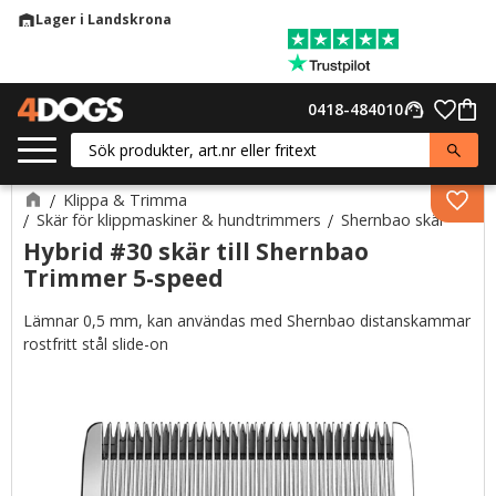
Lager i Landskrona
warehouse
Meny
Favor
0418-484010
support_agent
Kund
Klippa & Trimma
Lägg 
Skär för klippmaskiner & hundtrimmers
Shernbao skär
Hybrid #30 skär till Shernbao
Trimmer 5-speed
Lämnar 0,5 mm, kan användas med Shernbao distanskammar
rostfritt stål slide-on