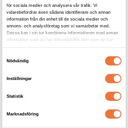
för sociala medier och analysera vår trafik. Vi
Snap on-skär Skip Tooth - Lämnar 3 mm
Snap on-skär Skip Tooth - Lämnar 6 mm
vidarebefordrar även sådana identifierare och annan
489
kr
499
kr
information från din enhet till de sociala medier och
annons- och analysföretag som vi samarbetar med.
Dessa kan i sin tur kombinera informationen med annan
information som du har tillhandahållit eller som de har
samlat in när du har använt deras tjänster.
S
Senaste besökta produkter
Nödvändig
a
m
t
Inställningar
y
c
k
Statistik
e
s
Marknadsföring
v
a