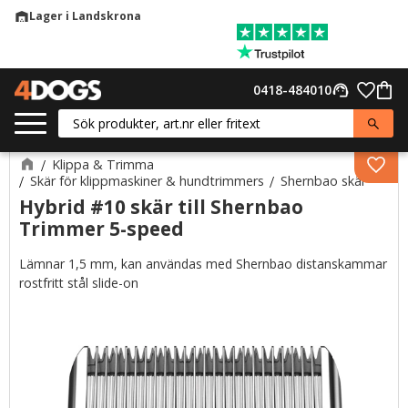
Lager i Landskrona
warehouse
Meny
Favor
0418-484010
support_agent
Kund
Klippa & Trimma
Lägg 
Skär för klippmaskiner & hundtrimmers
Shernbao skär
Hybrid #10 skär till Shernbao
Trimmer 5-speed
Lämnar 1,5 mm, kan användas med Shernbao distanskammar
rostfritt stål slide-on