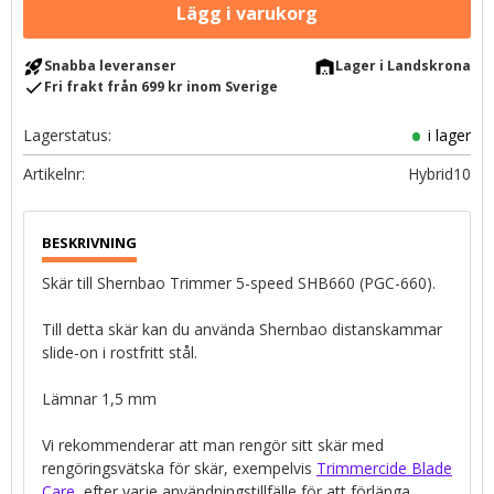
rocket_launch
warehouse
Snabba leveranser
Lager i Landskrona
check
Fri frakt från 699 kr inom Sverige
Lagerstatus
i lager
Artikelnr
Hybrid10
Skär till Shernbao Trimmer 5-speed SHB660 (PGC-660).
Till detta skär kan du använda Shernbao distanskammar
slide-on i rostfritt stål.
Lämnar 1,5 mm
Vi rekommenderar att man rengör sitt skär med
rengöringsvätska för skär, exempelvis
Trimmercide Blade
Care
, efter varje användningstillfälle för att förlänga