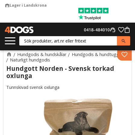
Lager i Landskrona
warehouse
Meny
Favor
0418-484010
support_agent
Kund
Hundgodis & hundskålar
Hundgodis & hundtugg
Lägg 
Naturligt hundgodis
Hundgott Norden - Svensk torkad
oxlunga
Tunnskivad svensk oxlunga