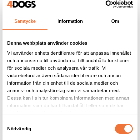
Samtycke
Information
Om
Andra köpte även
Denna webbplats använder cookies
Vi använder enhetsidentifierare för att anpassa innehållet
och annonserna till användarna, tillhandahålla funktioner
för sociala medier och analysera vår trafik. Vi
vidarebefordrar även sådana identifierare och annan
information från din enhet till de sociala medier och
annons- och analysföretag som vi samarbetar med.
Dessa kan i sin tur kombinera informationen med annan
information som du har tillhandahållit eller som de har
samlat in när du har använt deras tjänster.
Dogman bajspåsar 
Trixie Premio 
S
med knythandtag 50-
Baconpaté 
Nödvändig
pack - Svart
belöningsgodis på tub 
a
22,5 x 28 cm
Utan tillsatt socker, glutenfri
110 g
m