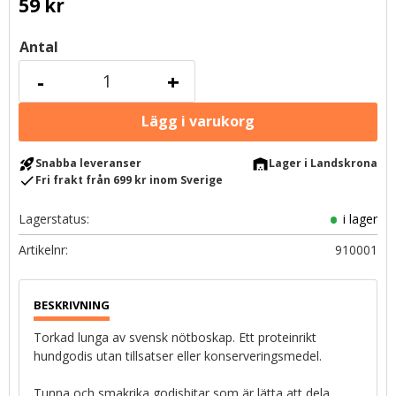
59
kr
Antal
-
+
rocket_launch
warehouse
Snabba leveranser
Lager i Landskrona
check
Fri frakt från 699 kr inom Sverige
Lagerstatus
i lager
Artikelnr
910001
Torkad lunga av svensk nötboskap. Ett proteinrikt
hundgodis utan tillsatser eller konserveringsmedel.
Tunna och smakrika godisbitar som är lätta att dela.