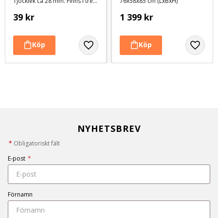
Tjocklek ca 28 mm. Finns i tre storlekar
76x58x85 cm (LxBxH)
39
kr
1 399
kr
NYHETSBREV
*
Obligatoriskt fält
E-post
*
Förnamn