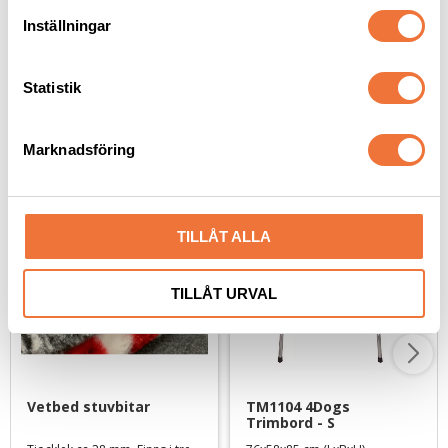
29
kr
55
kr
t
Inställningar
y
c
k
Statistik
e
s
Senaste besökta produkter
Marknadsföring
v
a
l
TILLÅT ALLA
TILLÅT URVAL
Vetbed stuvbitar
TM1104 4Dogs 
Trimbord - S