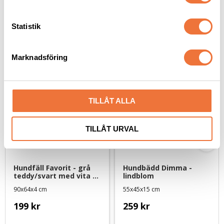
y
c
k
Statistik
Senaste besökta produkter
e
s
Marknadsföring
v
a
l
TILLÅT ALLA
TILLÅT URVAL
Hundfäll Favorit - grå 
Hundbädd Dimma - 
teddy/svart med vita 
lindblom
prickar - large
90x64x4 cm
55x45x15 cm
199
kr
259
kr