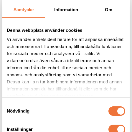
Samtycke
Information
Om
Andra köpte även
Denna webbplats använder cookies
Vi använder enhetsidentifierare för att anpassa innehållet
och annonserna till användarna, tillhandahålla funktioner
för sociala medier och analysera vår trafik. Vi
vidarebefordrar även sådana identifierare och annan
information från din enhet till de sociala medier och
annons- och analysföretag som vi samarbetar med.
Dessa kan i sin tur kombinera informationen med annan
information som du har tillhandahållit eller som de har
Vetbed Retro - 
Vetbed Highland Cattle 
samlat in när du har använt deras tjänster.
Grå/svart/vit
- brun
Tjocklek ca 28 mm. Finns i tre storlekar
Tjocklek ca 28 mm. Finns i tre storlekar
S
Nödvändig
a
119
kr
119
kr
m
t
Inställningar