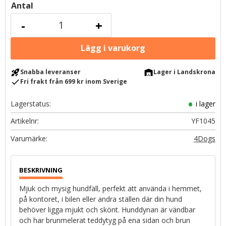
Antal
-
+
rocket_launch
warehouse
Snabba leveranser
Lager i Landskrona
check
Fri frakt från 699 kr inom Sverige
Lagerstatus
i lager
Artikelnr
YF1045
4Dogs
Mjuk och mysig hundfäll, perfekt att använda i hemmet,
på kontoret, i bilen eller andra ställen där din hund
behöver ligga mjukt och skönt. Hunddynan är vändbar
och har brunmelerat teddytyg på ena sidan och brun