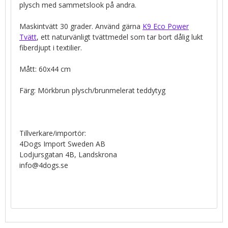
plysch med sammetslook på andra.
Maskintvätt 30 grader. Använd gärna
K9 Eco Power
Tvätt
, ett naturvänligt tvättmedel som tar bort dålig lukt
fiberdjupt i textilier.
Mått: 60x44 cm
Färg: Mörkbrun plysch/brunmelerat teddytyg
Tillverkare/importör:
4Dogs Import Sweden AB
Lodjursgatan 4B, Landskrona
info@4dogs.se