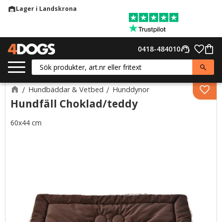
Lager i Landskrona
warehouse
Meny
Favor
0418-484010
support_agent
Kund
Hundbäddar & Vetbed
Hunddynor
Lägg 
Hundfäll Choklad/teddy
60x44 cm