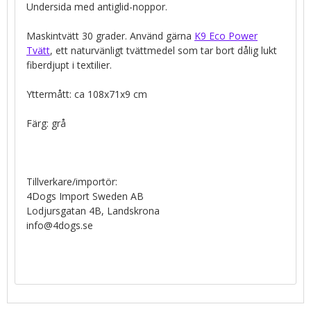
Undersida med antiglid-noppor.
Maskintvätt 30 grader. Använd gärna
K9 Eco Power
Tvätt
, ett naturvänligt tvättmedel som tar bort dålig lukt
fiberdjupt i textilier.
Yttermått: ca 108x71x9 cm
Färg: grå
Tillverkare/importör:
4Dogs Import Sweden AB
Lodjursgatan 4B, Landskrona
info@4dogs.se