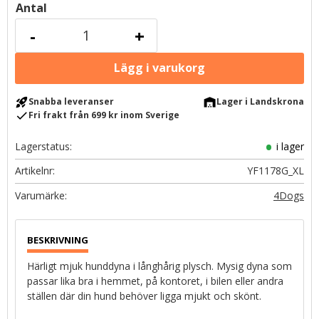
Antal
-
+
rocket_launch
warehouse
Snabba leveranser
Lager i Landskrona
check
Fri frakt från 699 kr inom Sverige
Lagerstatus
i lager
Artikelnr
YF1178G_XL
4Dogs
Härligt mjuk hunddyna i långhårig plysch. Mysig dyna som
passar lika bra i hemmet, på kontoret, i bilen eller andra
ställen där din hund behöver ligga mjukt och skönt.