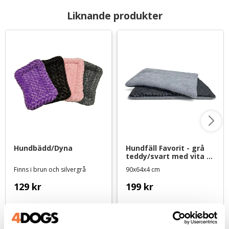
Liknande produkter
Hundbädd/Dyna
Hundfäll Favorit - grå 
teddy/svart med vita 
prickar - large
Finns i brun och silvergrå
90x64x4 cm
129
kr
199
kr