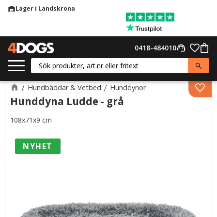
Lager i Landskrona
warehouse
Meny
Favor
0418-484010
support_agent
Kund
Hundbäddar & Vetbed
Hunddynor
Lägg 
Hunddyna Ludde - grå
108x71x9 cm
NYHET