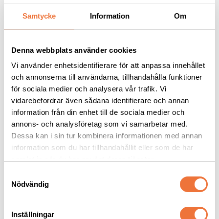
Samtycke
Information
Om
Andra köpte även
Denna webbplats använder cookies
Vi använder enhetsidentifierare för att anpassa innehållet
och annonserna till användarna, tillhandahålla funktioner
för sociala medier och analysera vår trafik. Vi
vidarebefordrar även sådana identifierare och annan
information från din enhet till de sociala medier och
annons- och analysföretag som vi samarbetar med.
Dessa kan i sin tur kombinera informationen med annan
information som du har tillhandahållit eller som de har
Vetbed Ljusblå - Vita 
Tältpinnar 10-pack
samlat in när du har använt deras tjänster.
snöflingor
Tjocklek ca 28 mm. Finns i tre storlekar
ca 23 cm
S
Nödvändig
a
119
kr
139
kr
m
t
Inställningar