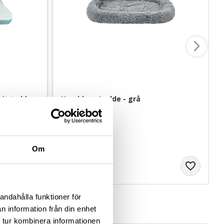
vit teddy
Hunddyna Ludde - grå
108x71x9 cm
289
kr
Om
andahålla funktioner för
n information från din enhet
 tur kombinera informationen