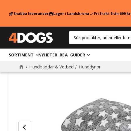
Snabba leveranser
Lager i Landskrona
Fri frakt från 699 k
rocket_launch
warehouse
check
SORTIMENT
NYHETER
REA
GUIDER
Hundbäddar & Vetbed
Hunddynor