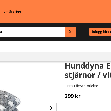
r inom Sverige
inlogg före
Hunddyna Er
stjärnor / v
Finns i flera storlekar
299
kr