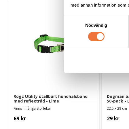
med annan information som du 
S
Nödvändig
a
m
t
y
c
k
e
s
v
a
l
Rogz Utility ställbart hundhalsband 
Dogman ba
med reflextråd - Lime
50-pack - L
Finns i många storlekar
22,5 x 28 cm
69
kr
29
kr