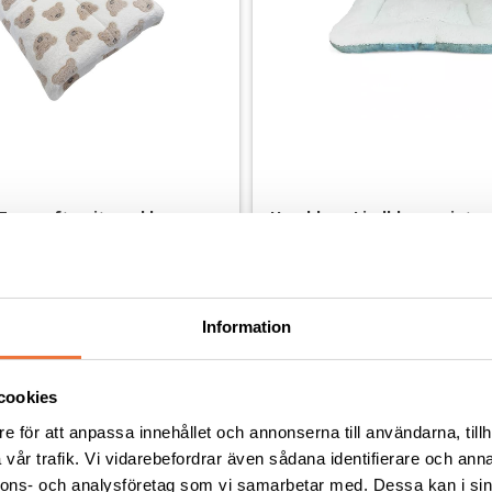
rgosoft - vit med bruna 
Hunddyna Lindblom - vinter
t teddy
storlekar
69x57 cm
199
kr
Information
cookies
e för att anpassa innehållet och annonserna till användarna, tillh
Andra köpte även
vår trafik. Vi vidarebefordrar även sådana identifierare och anna
nnons- och analysföretag som vi samarbetar med. Dessa kan i sin