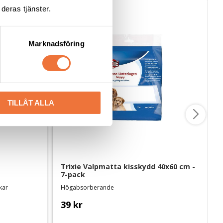
deras tjänster.
Marknadsföring
TILLÅT ALLA
Trixie Valpmatta kisskydd 40x60 cm - 
7-pack
ekar
Högabsorberande
39
kr