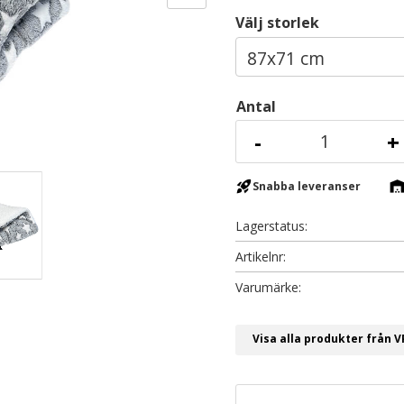
Välj storlek
Antal
-
+
rocket_launch
warehous
Snabba leveranser
Lagerstatus
Artikelnr
Visa alla produkter från 