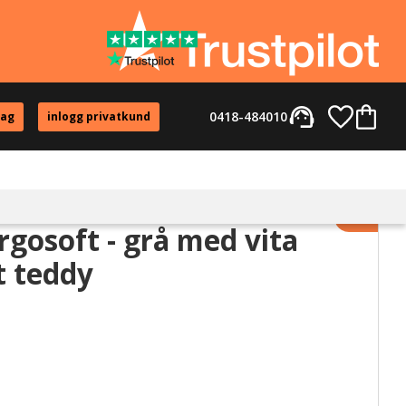
support_agent
Favorite
Kundvag
0418-484010
tag
inlogg privatkund
Lägg til
gosoft - grå med vita
it teddy