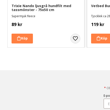
Trixie Nando ljusgrå hundfilt med 
Vetbed Bu
tassmönster - 75x50 cm
Supermjuk fleece
Tjocklek ca 28
89
kr
119
kr
*
Obl
E-po