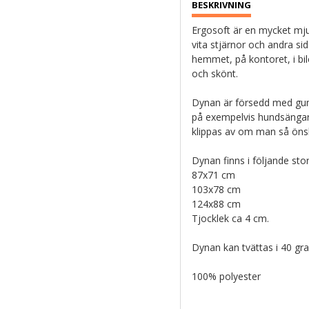
Ergosoft är en mycket mj
vita stjärnor och andra sid
hemmet, på kontoret, i bil
och skönt.
Dynan är försedd med gum
på exempelvis hundsängar
klippas av om man så ön
Dynan finns i följande sto
87x71 cm
103x78 cm
124x88 cm
Tjocklek ca 4 cm.
Dynan kan tvättas i 40 gr
100% polyester