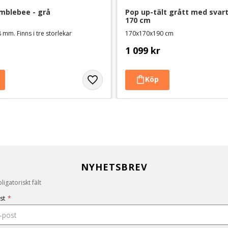
mblebee - grå
Pop up-tält grått med svarta
170 cm
 mm. Finns i tre storlekar
170x170x190 cm
1 099
kr
NYHETSBREV
igatoriskt fält
st
*