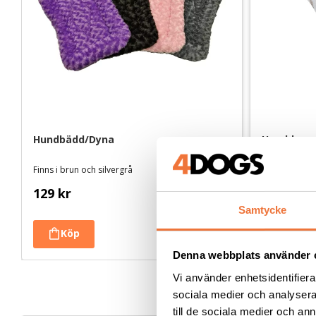
Hundbädd/Dyna
Hunddyna E
nallar / vi
Finns i brun och silvergrå
Finns i flera 
129
kr
249
kr
Samtycke
Denna webbplats använder 
Vi använder enhetsidentifierar
sociala medier och analysera 
till de sociala medier och a