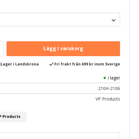
e
check
Lager i Landskrona
Fri frakt från 699 kr inom Sverige
i lager
210H-2106
VP Products
VP Products