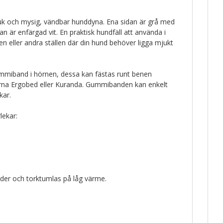
uk och mysig, vändbar hunddyna. Ena sidan är grå med
an är enfärgad vit. En praktisk hundfäll att använda i
en eller andra ställen där din hund behöver ligga mjukt
miband i hörnen, dessa kan fästas runt benen
na Ergobed eller Kuranda. Gummibanden kan enkelt
skar.
rlekar:
ader och torktumlas på låg värme.