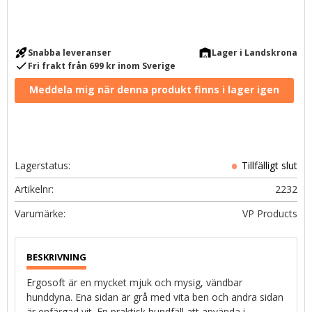
rocket_launch
warehouse
Snabba leveranser
Lager i Landskrona
check
Fri frakt från 699 kr inom Sverige
Lagerstatus
Artikelnr
2232
VP Products
Ergosoft är en mycket mjuk och mysig, vändbar
hunddyna. Ena sidan är grå med vita ben och andra sidan
är enfärgad vit. En praktisk hundfäll att använda i