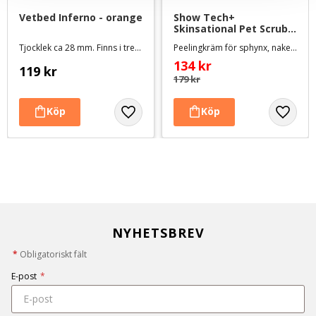
Vetbed Inferno - orange
Show Tech+ 
Skinsational Pet Scrub 
- 200 ml
Tjocklek ca 28 mm. Finns i tre storlekar
Peelingkräm för sphynx, nakenhundar och hundar med problemhud
134
kr
119
kr
179
kr
NYHETSBREV
*
Obligatoriskt fält
E-post
*