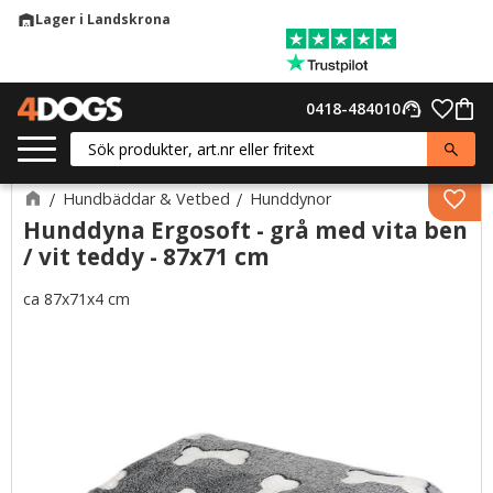
Lager i Landskrona
warehouse
Meny
Favor
0418-484010
support_agent
Kund
Hundbäddar & Vetbed
Hunddynor
Lägg 
Hunddyna Ergosoft - grå med vita ben
/ vit teddy - 87x71 cm
ca 87x71x4 cm