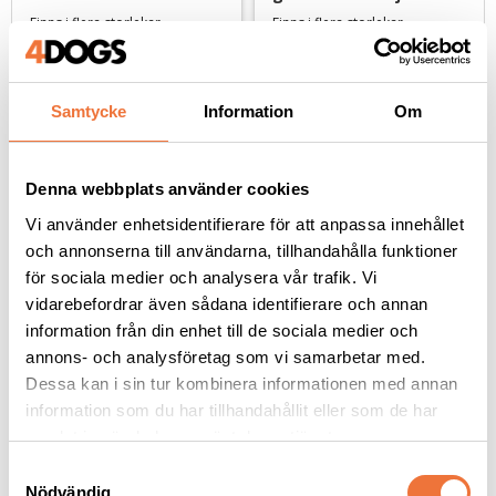
vit teddy
vit teddy
Finns i flera storlekar
Finns i flera storlekar
249
kr
299
kr
Samtycke
Information
Om
Denna webbplats använder cookies
Andra köpte även
Vi använder enhetsidentifierare för att anpassa innehållet
och annonserna till användarna, tillhandahålla funktioner
för sociala medier och analysera vår trafik. Vi
vidarebefordrar även sådana identifierare och annan
information från din enhet till de sociala medier och
annons- och analysföretag som vi samarbetar med.
Dessa kan i sin tur kombinera informationen med annan
information som du har tillhandahållit eller som de har
samlat in när du har använt deras tjänster.
S
Nödvändig