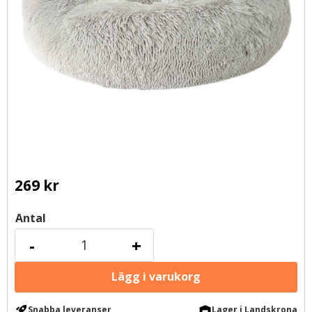
269
kr
Antal
-
+
rocket_launch
warehouse
Snabba leveranser
Lager i Landskrona