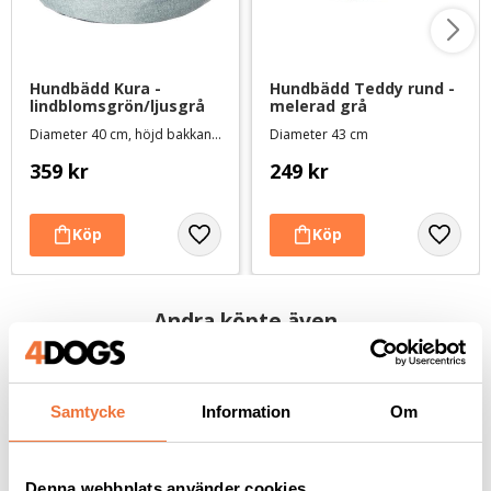
Hundbädd Kura - 
Hundbädd Teddy rund - 
lindblomsgrön/ljusgrå
melerad grå
Diameter 40 cm, höjd bakkant 26 cm
Diameter 43 cm
359
kr
249
kr
Andra köpte även
Samtycke
Information
Om
Denna webbplats använder cookies