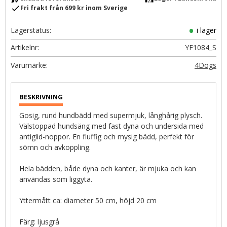
check
Fri frakt från 699 kr inom Sverige
Lagerstatus
i lager
Artikelnr
YF1084_S
4Dogs
Gosig, rund hundbädd med supermjuk, långhårig plysch.
Välstoppad hundsäng med fast dyna och undersida med
antiglid-noppor. En fluffig och mysig bädd, perfekt för
sömn och avkoppling.
Hela bädden, både dyna och kanter, är mjuka och kan
användas som liggyta.
Yttermått ca: diameter 50 cm, höjd 20 cm
Färg: ljusgrå