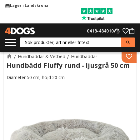
Lager i Landskrona
warehouse
Meny
Favor
0418-484010
support_agent
Kund
Hundbäddar & Vetbed
Hundbäddar
Lägg 
Hundbädd Fluffy rund - ljusgrå 50 cm
Diameter 50 cm, höjd 20 cm