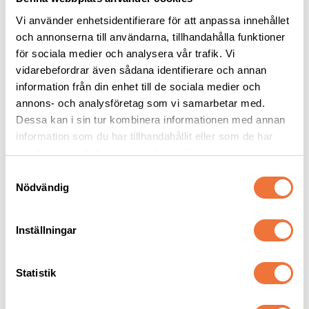
Vi använder enhetsidentifierare för att anpassa innehållet
och annonserna till användarna, tillhandahålla funktioner
för sociala medier och analysera vår trafik. Vi
vidarebefordrar även sådana identifierare och annan
Vetbed Kelly 
4Dogs Belöningsgodis 
Gråmelerad - Vita 
Lamm ca 100 g
information från din enhet till de sociala medier och
tassar
Tjocklek ca 28 mm. Finns i tre storlekar
Torkat hundgodis utan tillsatser, ursprung EU
annons- och analysföretag som vi samarbetar med.
Dessa kan i sin tur kombinera informationen med annan
119
kr
49
kr
information som du har tillhandahållit eller som de har
samlat in när du har använt deras tjänster.
S
Nödvändig
a
m
Senaste besökta produkter
t
Inställningar
y
c
k
Statistik
e
s