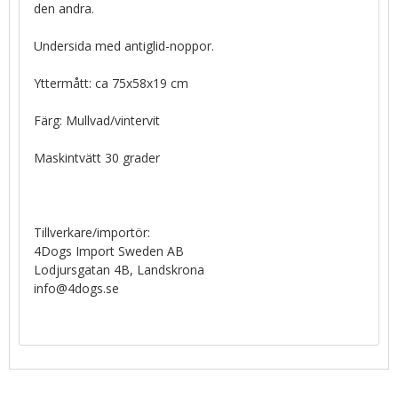
den andra.
Undersida med antiglid-noppor.
Yttermått: ca 75x58x19 cm
Färg: Mullvad/vintervit
Maskintvätt 30 grader
Tillverkare/importör:
4Dogs Import Sweden AB
Lodjursgatan 4B, Landskrona
info@4dogs.se