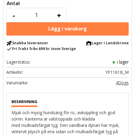
Antal
-
+
rocket_launch
warehouse
Snabba leveranser
Lager i Landskrona
check
Fri frakt från 699 kr inom Sverige
Lagerstatus
i lager
Artikelnr
YF1161B_M
4Dogs
Mjuk och mysig hundsäng för ro, avkoppling och god
sömn. Kanterna är välstoppade och klädda
med mullvadsfärgat tyg. Den vändbara dynan har mjuk,
vintervit plysch på ena sidan och mullvadsfärgat tyg på