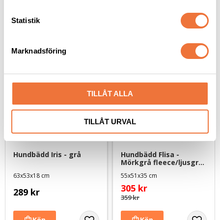
c
k
Statistik
Senaste besökta produkter
e
s
Marknadsföring
v
15
%
a
l
TILLÅT ALLA
TILLÅT URVAL
Hundbädd Iris - grå
Hundbädd Flisa - 
Mörkgrå fleece/ljusgrå 
plysch
63x53x18 cm
55x51x35 cm
305
kr
289
kr
359
kr