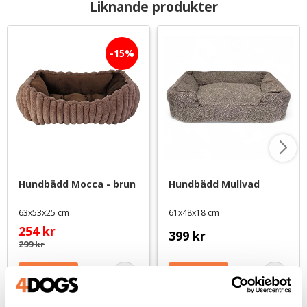
Liknande produkter
15
%
Hundbädd Mocca - brun
Hundbädd Mullvad
63x53x25 cm
61x48x18 cm
254
kr
399
kr
299
kr