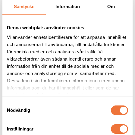
Samtycke
Information
Om
Andra köpte även
Denna webbplats använder cookies
Vi använder enhetsidentifierare för att anpassa innehållet
och annonserna till användarna, tillhandahålla funktioner
för sociala medier och analysera vår trafik. Vi
vidarebefordrar även sådana identifierare och annan
information från din enhet till de sociala medier och
annons- och analysföretag som vi samarbetar med.
Dessa kan i sin tur kombinera informationen med annan
Vetbed Grön - 
Dogman bajspåsar 
information som du har tillhandahållit eller som de har
Svarta/grå/vita tassar
med knythandtag 50-
samlat in när du har använt deras tjänster.
pack - Lila
Tjocklek ca 28 mm. Finns i tre storlekar
22,5 x 28 cm
S
119
kr
29
kr
Nödvändig
a
m
t
Inställningar
y