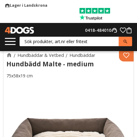
Lager i Landskrona
warehouse
Meny
Favor
0418-484010
support_agent
Kund
Hundbäddar & Vetbed
Hundbäddar
Lägg 
Hundbädd Malte - medium
75x58x19 cm