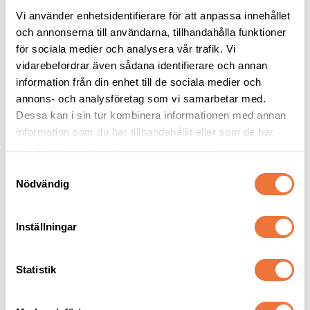
Vi använder enhetsidentifierare för att anpassa innehållet
och annonserna till användarna, tillhandahålla funktioner
för sociala medier och analysera vår trafik. Vi
Vetbed Ljusgrå - 
Vetbed Kelly 
vidarebefordrar även sådana identifierare och annan
Gula/blå tassar
Gråmelerad - Vita 
information från din enhet till de sociala medier och
tassar
Tjocklek ca 28 mm. Finns i tre storlekar
Tjocklek ca 28 mm. Finns i tre storlekar
annons- och analysföretag som vi samarbetar med.
119
kr
119
kr
Dessa kan i sin tur kombinera informationen med annan
information som du har tillhandahållit eller som de har
samlat in när du har använt deras tjänster.
S
Nödvändig
a
m
Senaste besökta produkter
t
Inställningar
y
c
k
Statistik
e
s