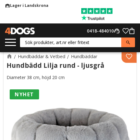
Lager i Landskrona
warehouse
Meny
Favor
0418-484010
support_agent
Kund
Hundbäddar & Vetbed
Hundbäddar
Lägg 
Hundbädd Lilja rund - ljusgrå
Diameter 38 cm, höjd 20 cm
NYHET