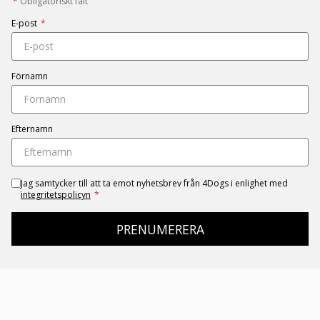
*
Obligatoriskt fält
E-post
*
Förnamn
Efternamn
Jag samtycker till att ta emot nyhetsbrev från 4Dogs i enlighet med
integritetspolicyn
*
PRENUMERERA