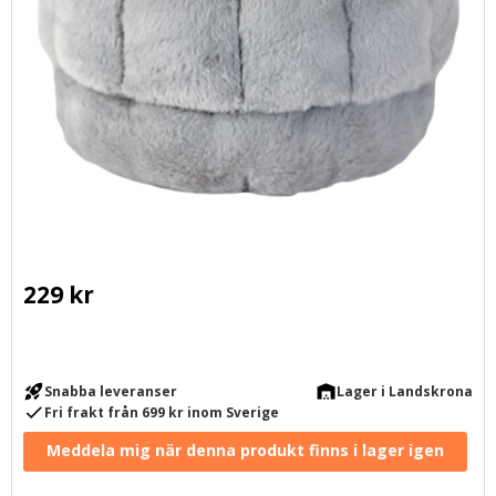
229
kr
rocket_launch
warehouse
Snabba leveranser
Lager i Landskrona
check
Fri frakt från 699 kr inom Sverige