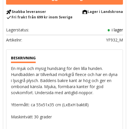
rocket_launch
warehouse
Snabba leveranser
Lager i Landskrona
check
Fri frakt från 699 kr inom Sverige
Lagerstatus
i lager
Artikelnr
YF932_M
En mjuk och mysig hundsäng för den lilla hunden.
Hundbädden är tillverkad mörkgrå fleece och har en dyna
i ljusgrå plysch. Bäddens bakre kant är hög och ger en
ombonad känsla. Mjuka, formbara kanter för god
sovkomfort. Undersida med antiglid-noppor.
Yttermått: ca 55x51x35 cm (LxBxH baktill)
Maskintvätt 30 grader