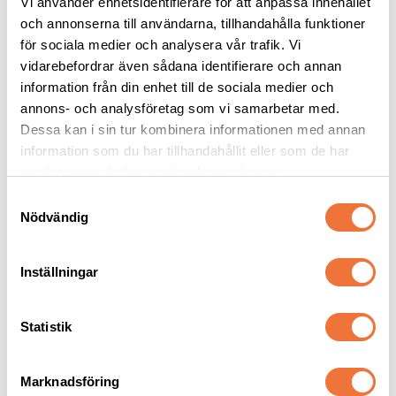
Vi använder enhetsidentifierare för att anpassa innehållet
och annonserna till användarna, tillhandahålla funktioner
Vetbed Lila - 
Blå boll med 
för sociala medier och analysera vår trafik. Vi
Svarta/vita hjärtan
tassmönster vinyl 7 cm 
vidarebefordrar även sådana identifierare och annan
- hundleksak
Tjocklek ca 28 mm. Finns i tre storlekar
Diameter 7 cm
information från din enhet till de sociala medier och
annons- och analysföretag som vi samarbetar med.
119
kr
29
kr
Dessa kan i sin tur kombinera informationen med annan
information som du har tillhandahållit eller som de har
samlat in när du har använt deras tjänster.
S
Nödvändig
a
Senaste besökta produkter
m
t
Inställningar
y
c
k
Statistik
e
s
Marknadsföring
v