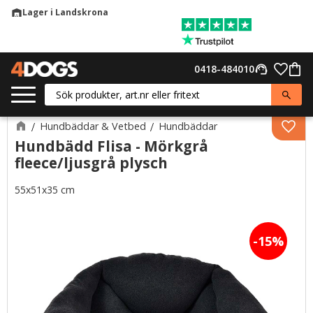
Lager i Landskrona
warehouse
Meny
Favor
0418-484010
support_agent
Kund
Hundbäddar & Vetbed
Hundbäddar
Lägg 
Hundbädd Flisa - Mörkgrå
fleece/ljusgrå plysch
55x51x35 cm
15
%