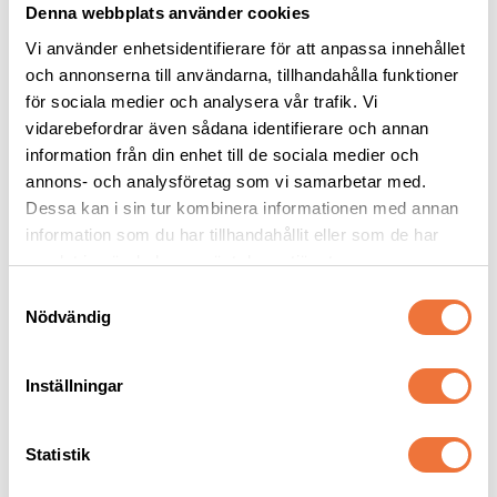
Denna webbplats använder cookies
Vi använder enhetsidentifierare för att anpassa innehållet
och annonserna till användarna, tillhandahålla funktioner
för sociala medier och analysera vår trafik. Vi
vidarebefordrar även sådana identifierare och annan
2pets belöningsgodis 
Show Tech 
information från din enhet till de sociala medier och
Hjort Mini - 100 g
Utställningskoppel vit 
nylon med silverfärgad 
annons- och analysföretag som vi samarbetar med.
Av färska råvaror
Längd 84 cm, diameter 3 mm
hake (3 mm)
Dessa kan i sin tur kombinera informationen med annan
59
kr
39
kr
information som du har tillhandahållit eller som de har
samlat in när du har använt deras tjänster.
S
Nödvändig
a
m
t
Senaste besökta produkter
Inställningar
y
c
k
Statistik
e