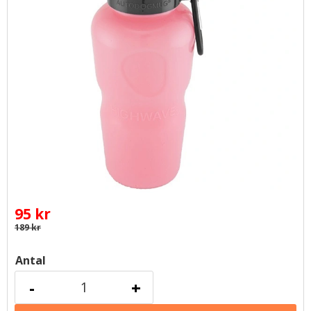
Nedsatt pris:
95
kr
Ordinarie pris:
189
kr
Antal
-
+