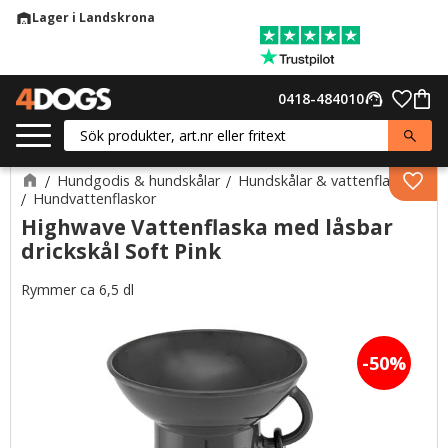
Lager i Landskrona
warehouse
Meny
Favor
0418-484010
support_agent
Kund
Hundgodis & hundskålar
Hundskålar & vattenflaskor
Lägg 
Hundvattenflaskor
Highwave Vattenflaska med låsbar
drickskål Soft Pink
Rymmer ca 6,5 dl
50
%