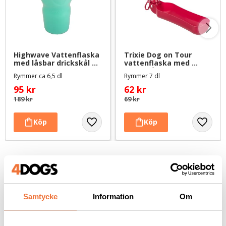
Highwave Vattenflaska 
Trixie Dog on Tour 
med låsbar drickskål 
vattenflaska med 
Seafoam
drickskål 700 ml - röd
Rymmer ca 6,5 dl
Rymmer 7 dl
95
kr
62
kr
189
kr
69
kr
Andra köpte även
Samtycke
Information
Om