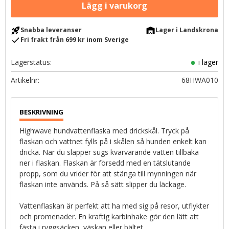
rocket_launch
warehouse
Snabba leveranser
Lager i Landskrona
check
Fri frakt från 699 kr inom Sverige
Lagerstatus
i lager
Artikelnr
68HWA010
Highwave hundvattenflaska med drickskål. Tryck på
flaskan och vattnet fylls på i skålen så hunden enkelt kan
dricka. När du släpper sugs kvarvarande vatten tillbaka
ner i flaskan. Flaskan är försedd med en tätslutande
propp, som du vrider för att stänga till mynningen när
flaskan inte används. På så sätt slipper du läckage.
Vattenflaskan är perfekt att ha med sig på resor, utflykter
och promenader. En kraftig karbinhake gör den lätt att
fästa i ryggsäcken, väskan eller bältet.