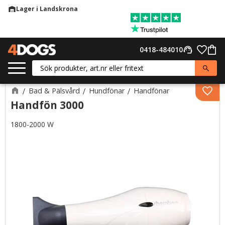
Lager i Landskrona
warehouse
Meny
Favor
0418-484010
support_agent
Kund
Bad & Pälsvård
Hundfönar
Handfönar
Lägg 
Handfön 3000
1800-2000 W