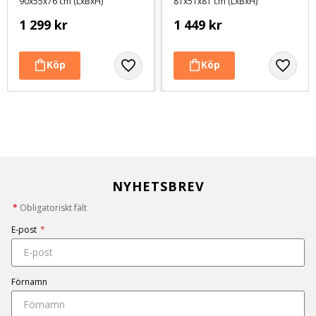
90x55x76 cm (LxBxH)
81x51x81 cm (LxBxH)
1 299
kr
1 449
kr
NYHETSBREV
*
Obligatoriskt fält
E-post
*
Förnamn