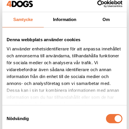
Samtycke
Information
Om
Andra köpte även
Denna webbplats använder cookies
Vi använder enhetsidentifierare för att anpassa innehållet
och annonserna till användarna, tillhandahålla funktioner
för sociala medier och analysera vår trafik. Vi
vidarebefordrar även sådana identifierare och annan
information från din enhet till de sociala medier och
annons- och analysföretag som vi samarbetar med.
Dessa kan i sin tur kombinera informationen med annan
information som du har tillhandahållit eller som de har
samlat in när du har använt deras tjänster.
K9 Blackness schampo 
Show Tech Tovdelare 
S
- finns i tre storlekar
med 9 långa blad
Nödvändig
a
För svarta pälsar
Fungerar både för högerhänta och vänsterhänta
m