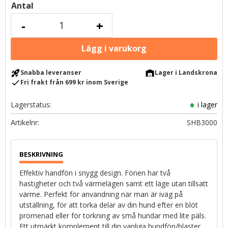
Antal
-
+
rocket_launch
warehouse
Snabba leveranser
Lager i Landskrona
check
Fri frakt från 699 kr inom Sverige
Lagerstatus
i lager
Artikelnr
SHB3000
Effektiv handfön i snygg design. Fönen har två
hastigheter och två värmelägen samt ett läge utan tillsatt
värme. Perfekt för användning när man är iväg på
utställning, för att torka delar av din hund efter en blöt
promenad eller för torkning av små hundar med lite päls.
Ett utmärkt komplement till din vanliga hundfön/blaster.