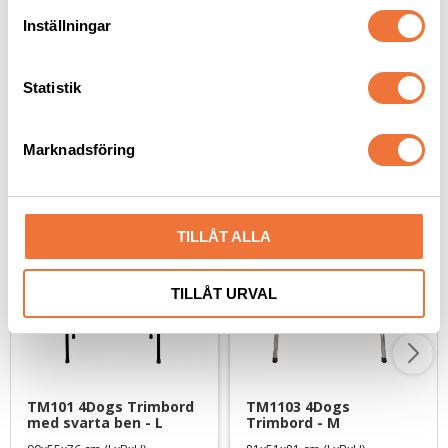
139
kr
169
kr
t
Inställningar
y
c
k
Statistik
e
s
Senaste besökta produkter
Marknadsföring
v
a
l
TILLÅT ALLA
TILLÅT URVAL
TM101 4Dogs Trimbord 
TM1103 4Dogs 
med svarta ben - L
Trimbord - M