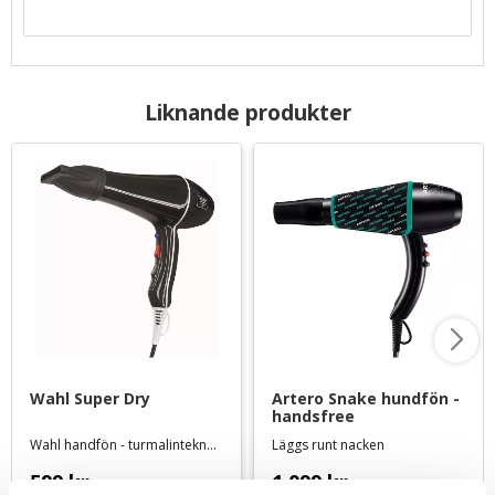
Liknande produkter
Wahl Super Dry
Artero Snake hundfön - 
handsfree
Wahl handfön - turmalinteknologi
Läggs runt nacken
599
kr
1 099
kr