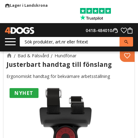
Lager i Landskrona
warehouse
Meny
Favor
0418-484010
support_agent
Kund
Bad & Pälsvård
Hundfönar
Lägg 
Justerbart handtag till fönslang
Ergonomiskt handtag för bekvämare arbetsställning
NYHET