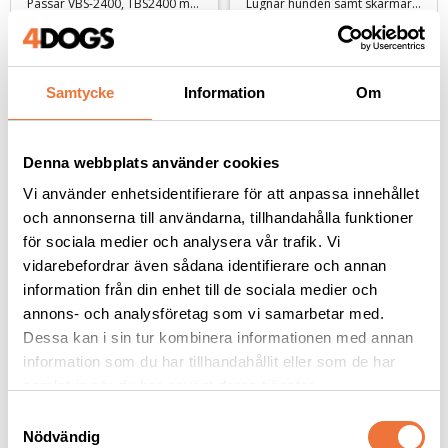
Passar VBS-2400, TBS2400 med flera
Lugnar hunden samt skärmar av höga ljud
49
kr
99
kr
Samtycke
Information
Om
Denna webbplats använder cookies
Andra köpte även
Vi använder enhetsidentifierare för att anpassa innehållet
och annonserna till användarna, tillhandahålla funktioner
för sociala medier och analysera vår trafik. Vi
vidarebefordrar även sådana identifierare och annan
information från din enhet till de sociala medier och
annons- och analysföretag som vi samarbetar med.
Dessa kan i sin tur kombinera informationen med annan
information som du har tillhandahållit eller som de har
samlat in när du har använt deras tjänster.
S
Chris Christensen 
Chris Christensen Day 
Nödvändig
a