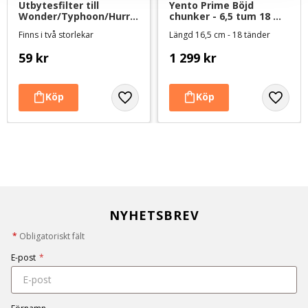
Utbytesfilter till 
Yento Prime Böjd 
Wonder/Typhoon/Hurric
chunker - 6,5 tum 18 
ane/Pegase/Cyclone 
tänder
Finns i två storlekar
Längd 16,5 cm - 18 tänder
fön/blaster - reservdel
59
kr
1 299
kr
NYHETSBREV
*
Obligatoriskt fält
E-post
*