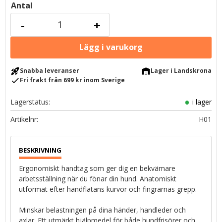
Antal
-
+
rocket_launch
warehouse
Snabba leveranser
Lager i Landskrona
check
Fri frakt från 699 kr inom Sverige
Lagerstatus
i lager
Artikelnr
H01
Ergonomiskt handtag som ger dig en bekvämare
arbetsställning när du fönar din hund. Anatomiskt
utformat efter handflatans kurvor och fingrarnas grepp.
Minskar belastningen på dina händer, handleder och
axlar. Ett utmärkt hjälpmedel för både hundfrisörer och