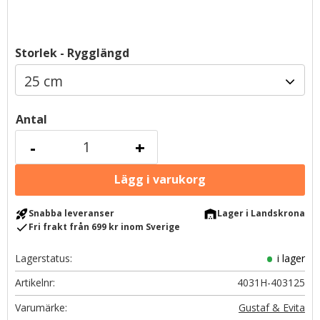
Storlek - Rygglängd
Antal
-
+
rocket_launch
warehouse
Snabba leveranser
Lager i Landskrona
check
Fri frakt från 699 kr inom Sverige
Lagerstatus
i lager
Artikelnr
4031H-403125
Gustaf & Evita