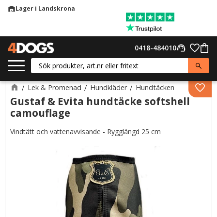
Lager i Landskrona
warehouse
Meny
Favor
0418-484010
support_agent
Kund
Lek & Promenad
Hundkläder
Hundtäcken
Lägg 
Gustaf & Evita hundtäcke softshell
camouflage
Vindtätt och vattenavvisande - Rygglängd 25 cm