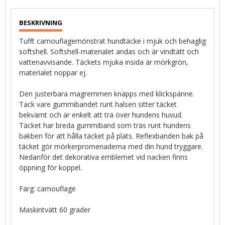
Tufft camouflagemönstrat hundtäcke i mjuk och behaglig
softshell. Softshell-materialet andas och är vindtätt och
vattenavvisande. Täckets mjuka insida är mörkgrön,
materialet noppar ej.
Den justerbara magremmen knäpps med klickspänne.
Tack vare gummibandet runt halsen sitter täcket
bekvämt och är enkelt att trä över hundens huvud.
Täcket har breda gummiband som träs runt hundens
bakben för att hålla täcket på plats. Reflexbanden bak på
täcket gör mörkerpromenaderna med din hund tryggare.
Nedanför det dekorativa emblemet vid nacken finns
öppning för koppel.
Färg: camouflage
Maskintvätt 60 grader