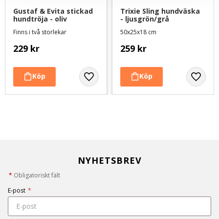
Gustaf & Evita stickad 
Trixie Sling hundväska 
hundtröja - oliv
- ljusgrön/grå
Finns i två storlekar
50x25x18 cm
229
kr
259
kr
NYHETSBREV
*
Obligatoriskt fält
E-post
*