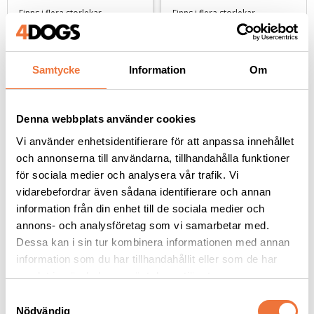
- beige
avtagbart flanellfoder 
Finns i flera storlekar
Finns i flera storlekar
- beige
449
kr
199
kr
Samtycke
Information
Om
Denna webbplats använder cookies
Andra köpte även
Vi använder enhetsidentifierare för att anpassa innehållet
och annonserna till användarna, tillhandahålla funktioner
för sociala medier och analysera vår trafik. Vi
vidarebefordrar även sådana identifierare och annan
information från din enhet till de sociala medier och
annons- och analysföretag som vi samarbetar med.
Dessa kan i sin tur kombinera informationen med annan
information som du har tillhandahållit eller som de har
samlat in när du har använt deras tjänster.
S
Nödvändig
Show Tech Tear Stick
Vetbed Retro Grön
a