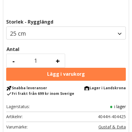
Storlek - Rygglängd
Antal
-
+
rocket_launch
warehouse
Snabba leveranser
Lager i Landskrona
check
Fri frakt från 699 kr inom Sverige
Lagerstatus
i lager
Artikelnr
4044H-404425
Gustaf & Evita