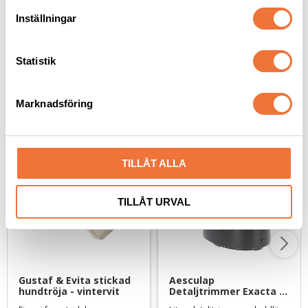
119
kr
109
kr
t
Inställningar
y
c
k
Statistik
e
s
Senaste besökta produkter
Marknadsföring
v
a
l
TILLÅT ALLA
TILLÅT URVAL
Gustaf & Evita stickad 
Aesculap 
hundtröja - vintervit
Detaljtrimmer Exacta - 
med litiumbatteri