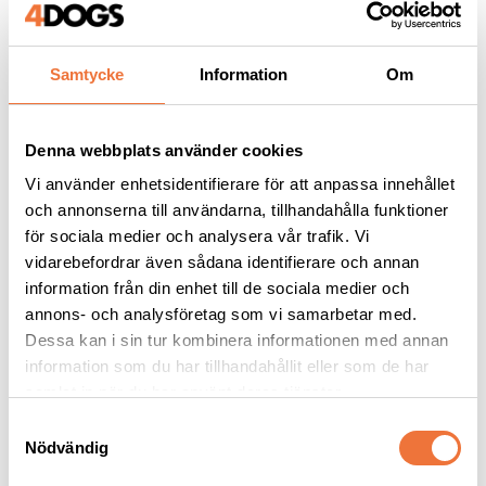
Samtycke
Information
Om
Andra köpte även
Denna webbplats använder cookies
Vi använder enhetsidentifierare för att anpassa innehållet
och annonserna till användarna, tillhandahålla funktioner
för sociala medier och analysera vår trafik. Vi
vidarebefordrar även sådana identifierare och annan
information från din enhet till de sociala medier och
annons- och analysföretag som vi samarbetar med.
Dessa kan i sin tur kombinera informationen med annan
information som du har tillhandahållit eller som de har
samlat in när du har använt deras tjänster.
Show Tech Ear Buddy 
Show Tech Ear Buddy 
S
Svart Large
Lila Medium
Nödvändig
a
Lugnar hunden samt skärmar av höga ljud
Lugnar hunden samt skärmar av höga ljud
m