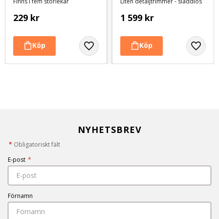
Finns i fem storlekar
Liten detaljtrimmer - sladdlös
229
kr
1 599
kr
NYHETSBREV
*
Obligatoriskt fält
E-post
*
Förnamn