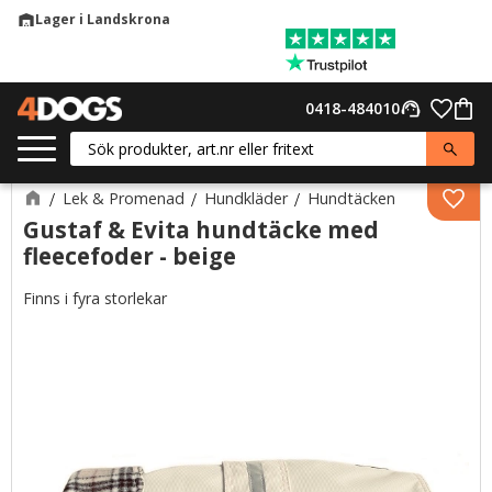
Lager i Landskrona
warehouse
Meny
Favor
0418-484010
support_agent
Kund
Lek & Promenad
Hundkläder
Hundtäcken
Lägg 
Gustaf & Evita hundtäcke med
fleecefoder - beige
Finns i fyra storlekar