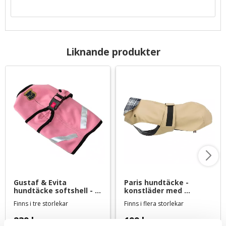
Liknande produkter
Gustaf & Evita 
Paris hundtäcke - 
hundtäcke softshell - 
konstläder med 
gammelrosa
avtagbart flanellfoder 
Finns i tre storlekar
Finns i flera storlekar
- beige
239
kr
199
kr