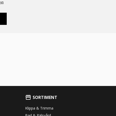
cyn
SORTIMENT
Klippa & Trimma
Bad & Pälsvård