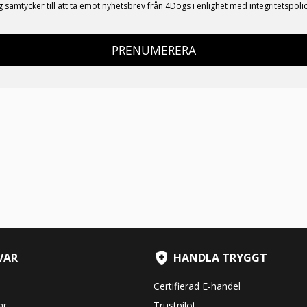
g samtycker till att ta emot nyhetsbrev från 4Dogs i enlighet med
integritetspoli
PRENUMERERA
VAR
HANDLA TRYGGT
Certifierad E-handel
ar
Trustpilot