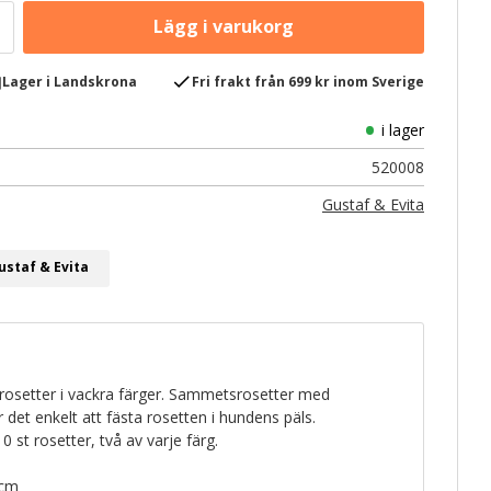
e
check
Lager i Landskrona
Fri frakt från 699 kr inom Sverige
i lager
520008
Gustaf & Evita
ustaf & Evita
rosetter i vackra färger. Sammetsrosetter med
det enkelt att fästa rosetten i hundens päls.
 st rosetter, två av varje färg.
 cm