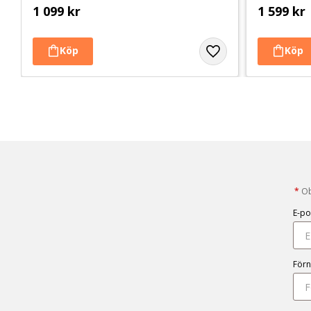
1 099
kr
1 599
kr
*
Obl
E-po
För