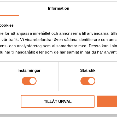
Information
cookies
e för att anpassa innehållet och annonserna till användarna, tillh
vår trafik. Vi vidarebefordrar även sådana identifierare och anna
nnons- och analysföretag som vi samarbetar med. Dessa kan i sin
har tillhandahållit eller som de har samlat in när du har använt 
e Blade spray Plus+ 5in1 
Show Tech Extra life Rosew
 425 g
- medium
Inställningar
Statistik
Kyler, smörjer, rengör och desinficerar, med antirost-formula. Svensktillverkad
Skonsam kvalitetskarda
199
kr
TILLÅT URVAL