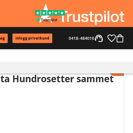
support_agent
Favorite
Kundvag
0418-484010
tag
inlogg privatkund
Lägg til
ita Hundrosetter sammet