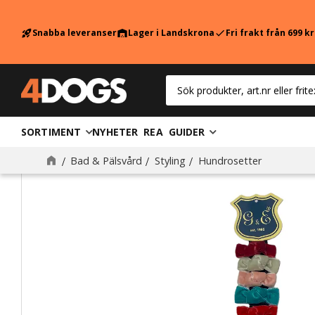
Snabba leveranser
Lager i Landskrona
Fri frakt från 699 k
rocket_launch
warehouse
check
SORTIMENT
NYHETER
REA
GUIDER
Bad & Pälsvård
Styling
Hundrosetter