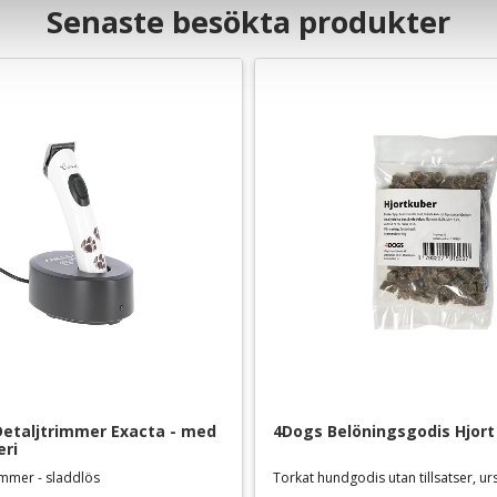
Senaste besökta produkter
etaljtrimmer Exacta - med 
4Dogs Belöningsgodis Hjort
eri
rimmer - sladdlös
Torkat hundgodis utan tillsatser, u