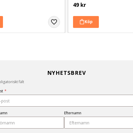
49
kr
NYHETSBREV
igatoriskt fält
st
*
namn
Efternamn