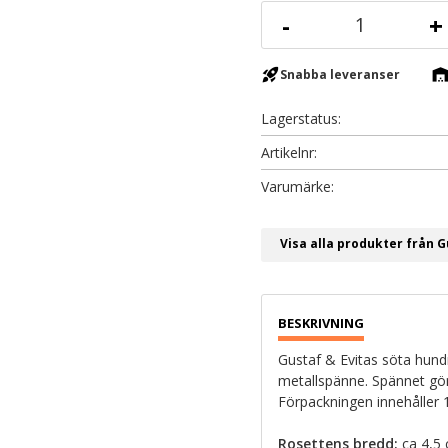
-
+
rocket_launch
warehous
Snabba leveranser
Lagerstatus
Artikelnr
Visa alla produkter från G
Gustaf & Evitas söta hund
metallspänne. Spännet gör 
Förpackningen innehåller 10
Rosettens bredd:
ca 4,5