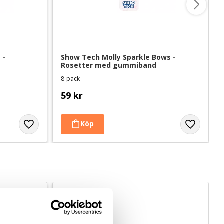
- 
Show Tech Molly Sparkle Bows - 
Rosetter med gummiband
8-pack
59
kr