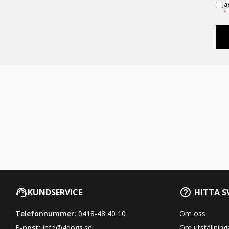
Ja
*
KUNDSERVICE
HITTA S
Telefonnummer:
0418-48 40 10
Om oss
E-post:
info@4dogs.se
Om utställning