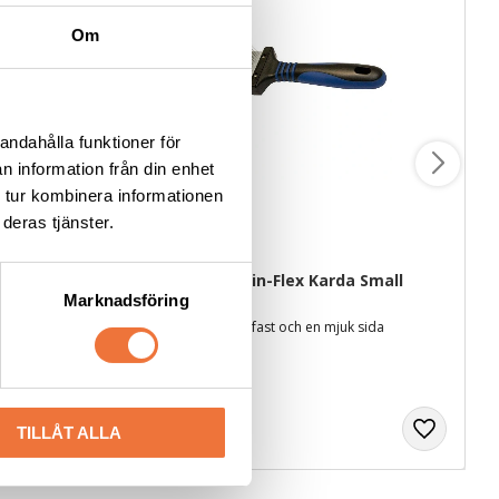
Om
andahålla funktioner för
n information från din enhet
 tur kombinera informationen
deras tjänster.
ood karda 
Show Tech Twin-Flex Karda Small
Marknadsföring
Flexkarda med en fast och en mjuk sida
159
kr
TILLÅT ALLA