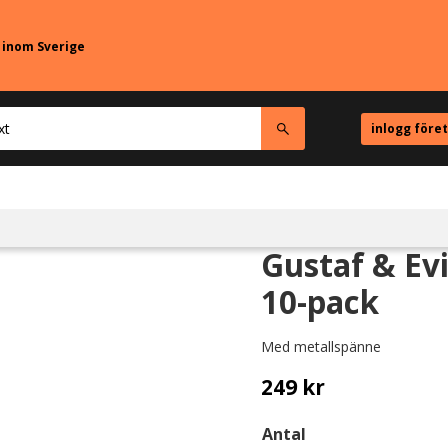
r inom Sverige
inlogg före
Gustaf & Ev
10-pack
Med metallspänne
249
kr
Antal