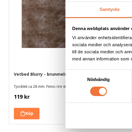
Samtycke
Denna webbplats använder 
Vi använder enhetsidentifierar
sociala medier och analysera 
till de sociala medier och a
med annan information som du 
S
Vetbed Blurry - brunmelerad
Trimmercid
Kylspray -
Nödvändig
a
Tjocklek ca 28 mm. Finns i tre storlekar
m
t
119
kr
179
kr
y
c
k
e
s