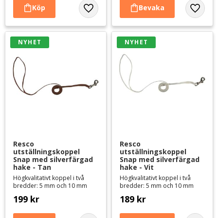
Lägg till i favoriter
Lägg til
NYHET
NYHET
Resco 
Resco 
utställningskoppel 
utställningskoppel 
Snap med silverfärgad 
Snap med silverfärgad 
hake - Tan
hake - Vit
Högkvalitativt koppel i två
Högkvalitativt koppel i två
bredder: 5 mm och 10 mm
bredder: 5 mm och 10 mm
199
kr
189
kr