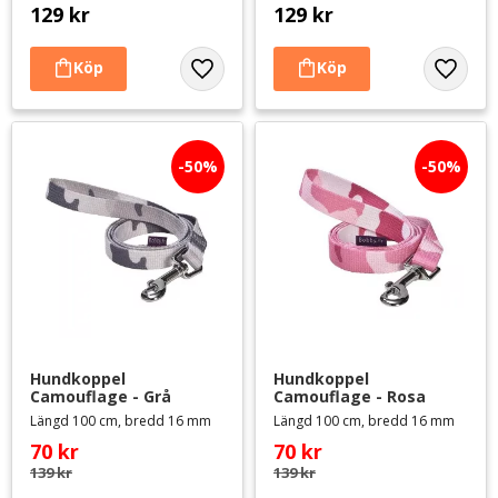
129
kr
129
kr
Lägg till i favoriter
Lägg til
50
%
50
%
Hundkoppel 
Hundkoppel 
Camouflage - Grå
Camouflage - Rosa
Längd 100 cm, bredd 16 mm
Längd 100 cm, bredd 16 mm
70
kr
70
kr
139
kr
139
kr