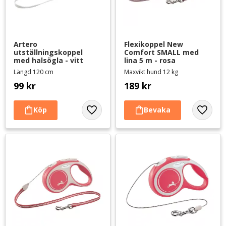
Artero 
Flexikoppel New 
utställningskoppel 
Comfort SMALL med 
med halsögla - vitt
lina 5 m - rosa
Längd 120 cm
Maxvikt hund 12 kg
99
kr
189
kr
Lägg till i favoriter
Lägg til