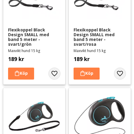
Flexikoppel Black 
Flexikoppel Black 
Design SMALL med 
Design SMALL med 
band 5 meter - 
band 5 meter - 
svart/grön
svart/rosa
Maxvikt hund 15 kg
Maxvikt hund 15 kg
189
kr
189
kr
Lägg till i favoriter
Lägg til