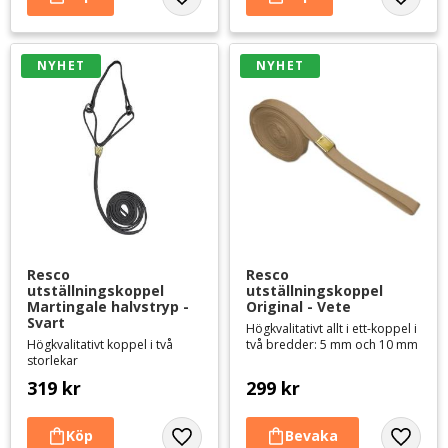
Lägg till i favoriter
Lägg til
NYHET
NYHET
Resco 
Resco 
utställningskoppel 
utställningskoppel 
Martingale halvstryp - 
Original - Vete
Svart
Högkvalitativt allt i ett-koppel i
Högkvalitativt koppel i två
två bredder: 5 mm och 10 mm
storlekar
319
kr
299
kr
Lägg till i favoriter
Lägg til