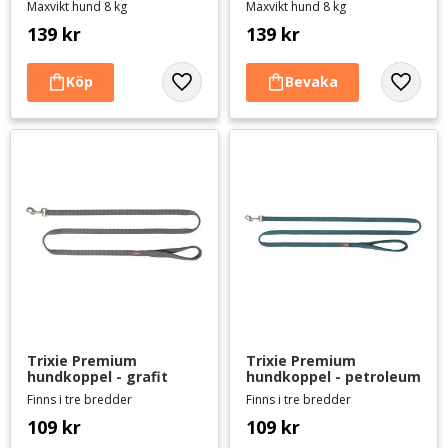
Maxvikt hund 8 kg
Maxvikt hund 8 kg
139
kr
139
kr
Lägg till i favoriter
Lägg til
Trixie Premium 
Trixie Premium 
hundkoppel - grafit
hundkoppel - petroleum
Finns i tre bredder
Finns i tre bredder
109
kr
109
kr