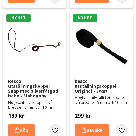
NYHET
NYHET
Resco 
Resco 
utställningskoppel 
utställningskoppel 
Snap med silverfärgad 
Original - Svart
hake - Mahogany
Högkvalitativt allt i ett-koppel i
Högkvalitativt koppel i två
två bredder: 5 mm och 10 mm
bredder: 5 mm och 10 mm
189
kr
299
kr
Lägg till i favoriter
Lägg til