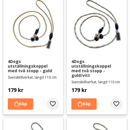
4Dogs 
4Dogs 
utställningskoppel 
utställningskoppel 
med två stopp - guld
med två stopp - 
guld/vitt
Svensktillverkat, längd 110 cm
Svensktillverkat, längd 110 cm
179
kr
179
kr
Lägg till i favoriter
Lägg til