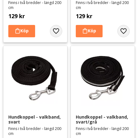
Finns i två bredder - längd 200
Finns i två bredder - längd 200
cm
cm
129
kr
129
kr
Lägg till i favoriter
Lägg til
Hundkoppel - valkband, 
Hundkoppel - valkband, 
svart
svart/grå
Finns i två bredder - längd 200
Finns i två bredder - längd 200
cm
cm