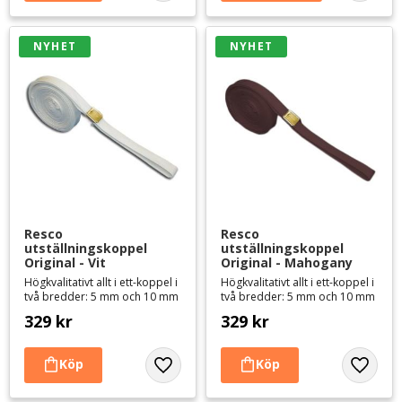
NYHET
NYHET
Resco 
Resco 
utställningskoppel 
utställningskoppel 
Original - Vit
Original - Mahogany
Högkvalitativt allt i ett-koppel i
Högkvalitativt allt i ett-koppel i
två bredder: 5 mm och 10 mm
två bredder: 5 mm och 10 mm
329
kr
329
kr
Lägg till i favoriter
Lägg til