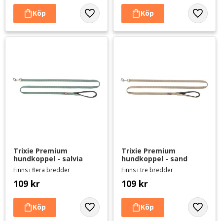
Lägg till i favoriter
Lägg til
Trixie Premium 
Trixie Premium 
hundkoppel - salvia
hundkoppel - sand
Finns i flera bredder
Finns i tre bredder
109
kr
109
kr
Lägg till i favoriter
Lägg til