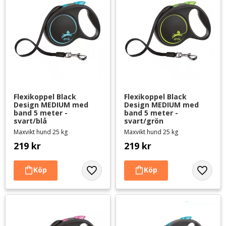
Flexikoppel Black 
Flexikoppel Black 
Design MEDIUM med 
Design MEDIUM med 
band 5 meter - 
band 5 meter - 
svart/blå
svart/grön
Maxvikt hund 25 kg
Maxvikt hund 25 kg
219
kr
219
kr
Lägg till i favoriter
Lägg til