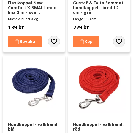
Flexikoppel New 
Gustaf & Evita Sammet 
Comfort X-SMALL med 
hundkoppel - bredd 2 
lina 3 m - svart
cm - grå
Maxvikt hund 8 kg
Längd 180 cm
139
kr
229
kr
Lägg till i favoriter
Lägg til
Hundkoppel - valkband, 
Hundkoppel - valkband, 
blå
röd