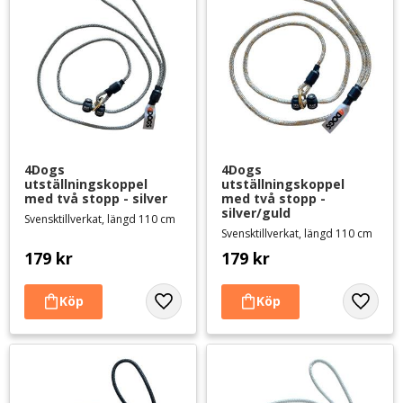
4Dogs 
4Dogs 
utställningskoppel 
utställningskoppel 
med två stopp - silver
med två stopp - 
silver/guld
Svensktillverkat, längd 110 cm
Svensktillverkat, längd 110 cm
179
kr
179
kr
Lägg till i favoriter
Lägg til