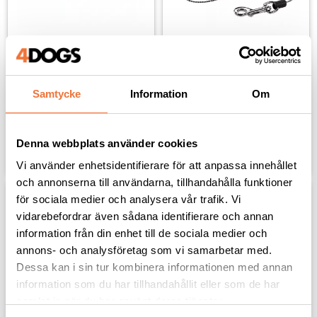
Flexikoppel Black 
Flexikoppel Black 
Design SMALL med lina 
Design X-SMALL med 
5 meter - svart/blå
lina 3 meter - svart/blå
Maxvikt hund 12 kg
Maxvikt hund 8 kg
Samtycke
Information
Om
159
kr
139
kr
Denna webbplats använder cookies
Lägg till i favoriter
Lägg til
Vi använder enhetsidentifierare för att anpassa innehållet
och annonserna till användarna, tillhandahålla funktioner
för sociala medier och analysera vår trafik. Vi
vidarebefordrar även sådana identifierare och annan
information från din enhet till de sociala medier och
annons- och analysföretag som vi samarbetar med.
Dessa kan i sin tur kombinera informationen med annan
information som du har tillhandahållit eller som de har
samlat in när du har använt deras tjänster.