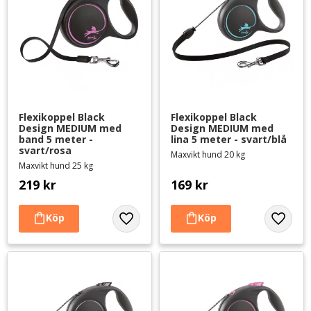
Flexikoppel Black 
Flexikoppel Black 
Design MEDIUM med 
Design MEDIUM med 
band 5 meter - 
lina 5 meter - svart/blå
svart/rosa
Maxvikt hund 20 kg
Maxvikt hund 25 kg
219
kr
169
kr
Lägg till i favoriter
Lägg til