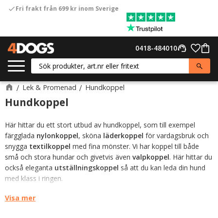
Fri frakt från 699 kr inom Sverige
check
Meny
Favor
0418-484010
support_agent
Kund
Lek & Promenad
Hundkoppel
Hundkoppel
Här hittar du ett stort utbud av hundkoppel, som till exempel
färgglada
nylonkoppel
, sköna
läderkoppel
för vardagsbruk och
snygga
textilkoppel
med fina mönster. Vi har koppel till både
små och stora hundar och givetvis även
valpkoppel
. Här hittar du
också eleganta
utställningskoppel
så att du kan leda din hund
med klass i ringen.
Kanske letar du efter ett koppel med en speciell
Visa mer
funktion?
Reflexkoppel
är smarta att använda på
kvällspromenaderna och koppel med invävda gummitrådar ger