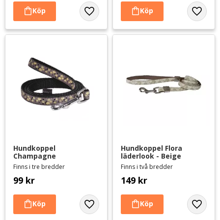
Lägg till i favoriter
Lägg til
Hundkoppel 
Hundkoppel Flora 
Champagne
läderlook - Beige
Finns i tre bredder
Finns i två bredder
99
kr
149
kr
Lägg till i favoriter
Lägg til