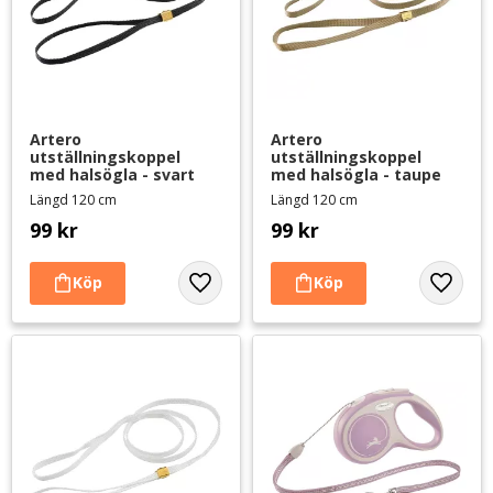
Artero 
Artero 
utställningskoppel 
utställningskoppel 
med halsögla - svart
med halsögla - taupe
Längd 120 cm
Längd 120 cm
99
kr
99
kr
Lägg till i favoriter
Lägg til