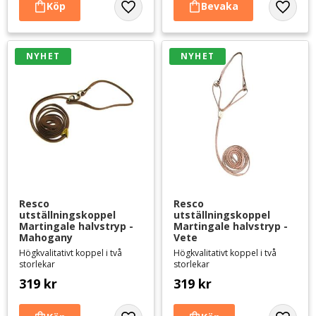
Lägg till i favoriter
Lägg til
NYHET
NYHET
Resco 
Resco 
utställningskoppel 
utställningskoppel 
Martingale halvstryp - 
Martingale halvstryp - 
Mahogany
Vete
Högkvalitativt koppel i två
Högkvalitativt koppel i två
storlekar
storlekar
319
kr
319
kr