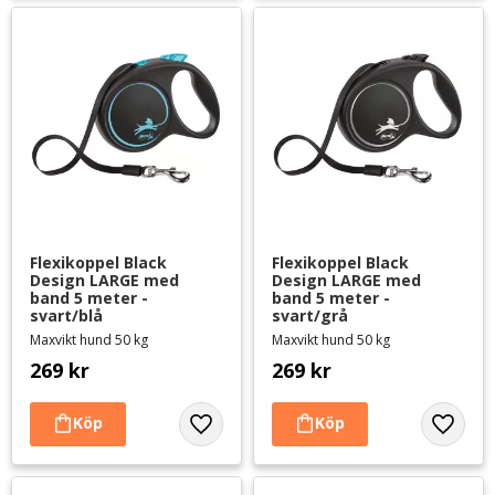
Flexikoppel Black 
Flexikoppel Black 
Design LARGE med 
Design LARGE med 
band 5 meter - 
band 5 meter - 
svart/blå
svart/grå
Maxvikt hund 50 kg
Maxvikt hund 50 kg
269
kr
269
kr
Lägg till i favoriter
Lägg til