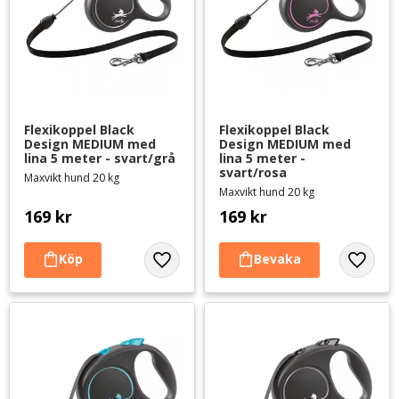
Flexikoppel Black 
Flexikoppel Black 
Design MEDIUM med 
Design MEDIUM med 
lina 5 meter - svart/grå
lina 5 meter - 
svart/rosa
Maxvikt hund 20 kg
Maxvikt hund 20 kg
169
kr
169
kr
Lägg till i favoriter
Lägg til