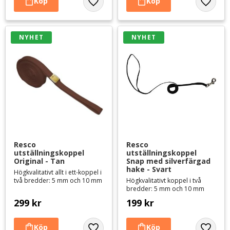
Lägg till i favoriter
Lägg til
NYHET
NYHET
Resco 
Resco 
utställningskoppel 
utställningskoppel 
Original - Tan
Snap med silverfärgad 
hake - Svart
Högkvalitativt allt i ett-koppel i
två bredder: 5 mm och 10 mm
Högkvalitativt koppel i två
bredder: 5 mm och 10 mm
299
kr
199
kr