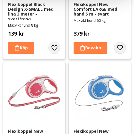
Flexikoppel Black 
Flexikoppel New 
Design X-SMALL med 
Comfort LARGE med 
lina 3 meter - 
band 5 m - svart
svart/rosa
Maxvikt hund 60 kg
Maxvikt hund 8 kg
139
kr
379
kr
Lägg till i favoriter
Lägg til
Flexikoppel New 
Flexikoppel New 