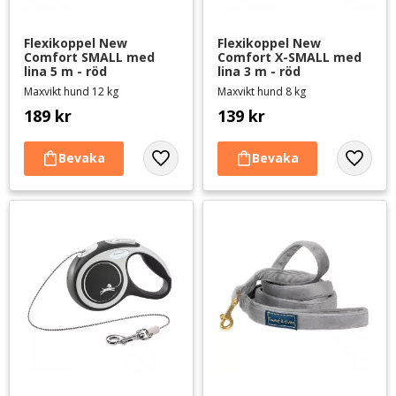
Flexikoppel New 
Flexikoppel New 
Comfort SMALL med 
Comfort X-SMALL med 
lina 5 m - röd
lina 3 m - röd
Maxvikt hund 12 kg
Maxvikt hund 8 kg
189
kr
139
kr
Lägg till i favoriter
Lägg til