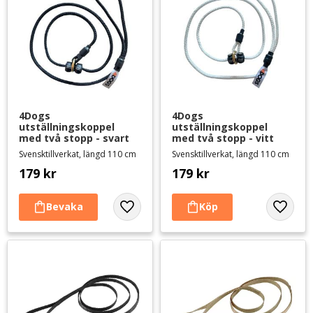
4Dogs 
4Dogs 
utställningskoppel 
utställningskoppel 
med två stopp - svart
med två stopp - vitt
Svensktillverkat, längd 110 cm
Svensktillverkat, längd 110 cm
179
kr
179
kr
Lägg till i favoriter
Lägg til