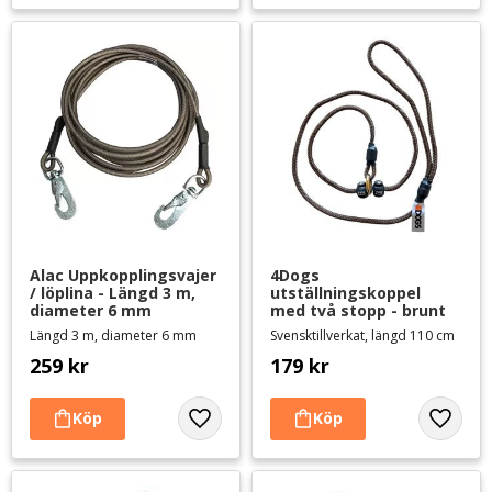
Alac Uppkopplingsvajer 
4Dogs 
/ löplina - Längd 3 m, 
utställningskoppel 
diameter 6 mm
med två stopp - brunt
Längd 3 m, diameter 6 mm
Svensktillverkat, längd 110 cm
259
kr
179
kr
Lägg till i favoriter
Lägg til