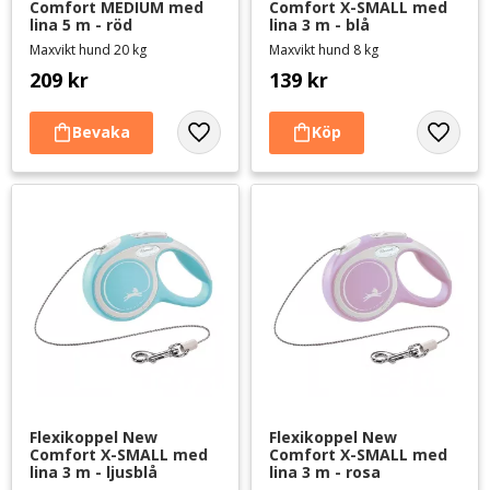
Comfort MEDIUM med 
Comfort X-SMALL med 
lina 5 m - röd
lina 3 m - blå
Maxvikt hund 20 kg
Maxvikt hund 8 kg
209
kr
139
kr
Lägg till i favoriter
Lägg til
Flexikoppel New 
Flexikoppel New 
Comfort X-SMALL med 
Comfort X-SMALL med 
lina 3 m - ljusblå
lina 3 m - rosa