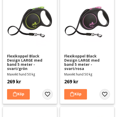
Flexikoppel Black 
Flexikoppel Black 
Design LARGE med 
Design LARGE med 
band 5 meter - 
band 5 meter - 
svart/grön
svart/rosa
Maxvikt hund 50 kg
Maxvikt hund 50 kg
269
kr
269
kr
Lägg till i favoriter
Lägg til