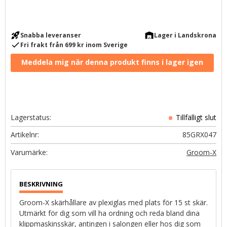
rocket_launch
warehouse
Snabba leveranser
Lager i Landskrona
check
Fri frakt från 699 kr inom Sverige
Lagerstatus
Artikelnr
85GRX047
Groom-X
Groom-X skärhållare av plexiglas med plats för 15 st skär.
Utmärkt för dig som vill ha ordning och reda bland dina
klippmaskinsskär, antingen i salongen eller hos dig som