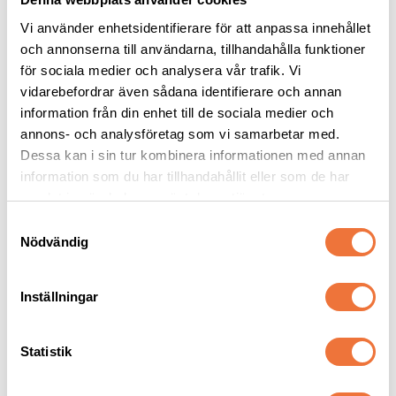
Vi använder enhetsidentifierare för att anpassa innehållet
och annonserna till användarna, tillhandahålla funktioner
för sociala medier och analysera vår trafik. Vi
vidarebefordrar även sådana identifierare och annan
Groom-X Vägghållare 
Trimmercide Blade 
för 12 saxar
spray Plus+ 5in1 
information från din enhet till de sociala medier och
Kylspray - 425 g
40x7,5 cm
Kyler, smörjer, rengör och desinficerar, med antirost-formula. Svensktillverkad
annons- och analysföretag som vi samarbetar med.
Dessa kan i sin tur kombinera informationen med annan
269
kr
179
kr
information som du har tillhandahållit eller som de har
samlat in när du har använt deras tjänster.
S
Nödvändig
a
m
Senaste besökta produkter
t
Inställningar
y
c
k
Statistik
e
s