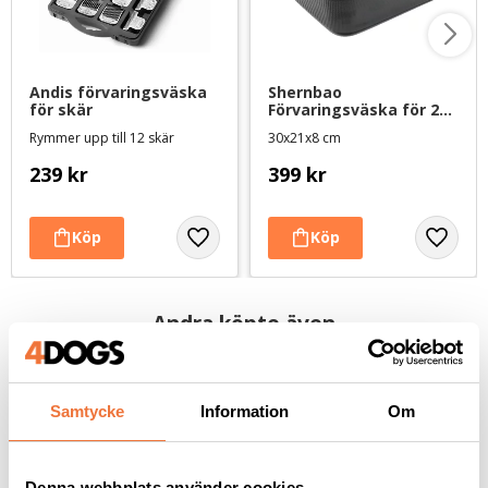
Andis förvaringsväska 
Shernbao 
för skär
Förvaringsväska för 22 
st skär
Rymmer upp till 12 skär
30x21x8 cm
239
kr
399
kr
Andra köpte även
Samtycke
Information
Om
Denna webbplats använder cookies