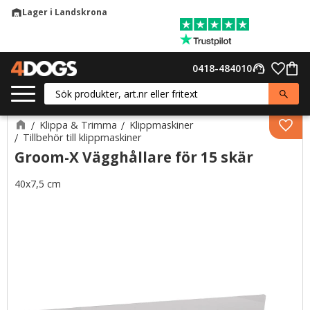
Lager i Landskrona
warehouse
Meny
Favor
0418-484010
support_agent
Kund
Klippa & Trimma
Klippmaskiner
Lägg 
Tillbehör till klippmaskiner
Groom-X Vägghållare för 15 skär
40x7,5 cm