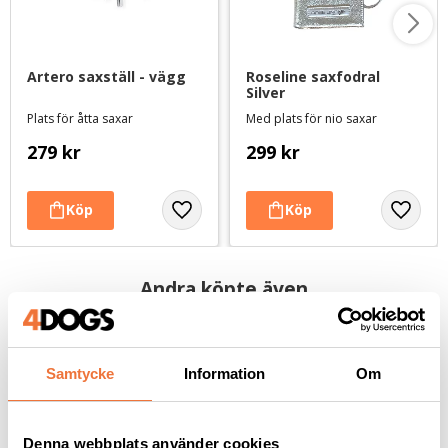
Artero saxställ - vägg
Roseline saxfodral 
Silver
Plats för åtta saxar
Med plats för nio saxar
279
kr
299
kr
Andra köpte även
Samtycke
Information
Om
Denna webbplats använder cookies