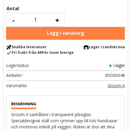
Antal
-
+
rocket_launch
warehouse
Snabba leveranser
Lager i Landskrona
check
Fri frakt från 699 kr inom Sverige
Lagerstatus
i lager
Artikelnr
85GRX048
Groom-X
Groom-X saxhållare i transparent plexiglas.
Specialdesignat ställ som rymmer upp till tolv hundsaxar
och monteras enkelt på väggen. Risken är stor att dina