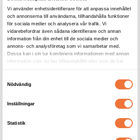
Vi använder enhetsidentifierare för att anpassa innehållet
och annonserna till användarna, tillhandahålla funktioner
för sociala medier och analysera vår trafik. Vi
Show Tech Comfort 
Show Tech Flower 
vidarebefordrar även sådana identifierare och annan
Bellyband för små 
Power koppel för 
information från din enhet till de sociala medier och
hundar
trimgalge - 55 cm
Bekväm, vadderad sele för galge
Längd 55 cm, bredd 1,5 cm
annons- och analysföretag som vi samarbetar med.
Dessa kan i sin tur kombinera informationen med annan
229
kr
89
kr
information som du har tillhandahållit eller som de har
samlat in när du har använt deras tjänster.
S
Nödvändig
a
m
Senaste besökta produkter
t
Inställningar
y
c
k
Statistik
e
s