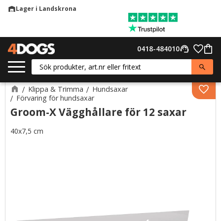
Lager i Landskrona
warehouse
Meny
Favor
0418-484010
support_agent
Kund
Klippa & Trimma
Hundsaxar
Lägg 
Förvaring för hundsaxar
Groom-X Vägghållare för 12 saxar
40x7,5 cm