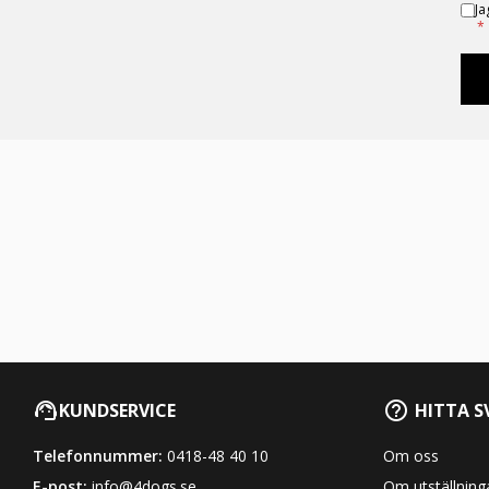
Ja
*
KUNDSERVICE
HITTA S
Telefonnummer:
0418-48 40 10
Om oss
E-post:
info@4dogs.se
Om utställning