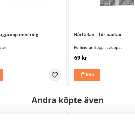
ugpropp med ring
Hårfällan - för badkar
eter
Förhindrar stopp i avloppet
69
kr
Andra köpte även