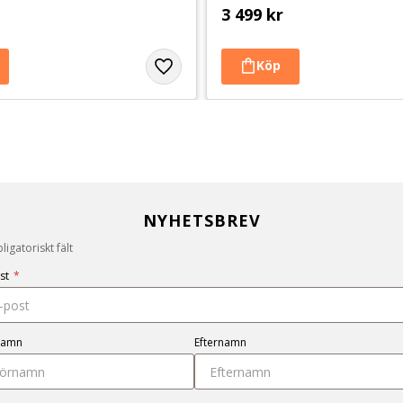
3 499
kr
NYHETSBREV
igatoriskt fält
st
*
namn
Efternamn