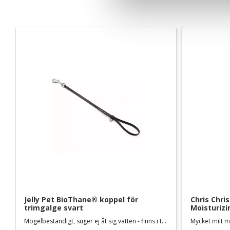
v
a
l
Jelly Pet BioThane® koppel för 
Chris Chri
trimgalge svart
Moisturizi
Mögelbeständigt, suger ej åt sig vatten - finns i två längder
Mycket milt m