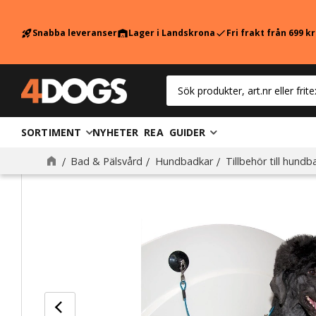
Snabba leveranser
Lager i Landskrona
Fri frakt från 699 k
rocket_launch
warehouse
check
SORTIMENT
NYHETER
REA
GUIDER
Bad & Pälsvård
Hundbadkar
Tillbehör till hundb