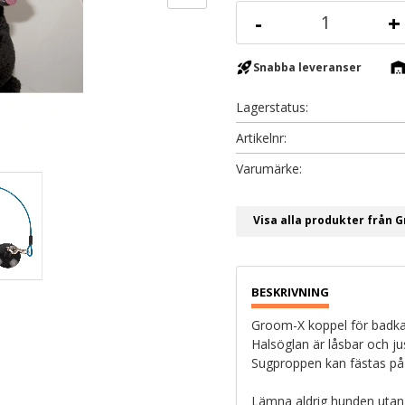
-
+
rocket_launch
warehous
Snabba leveranser
Lagerstatus
Artikelnr
Visa alla produkter från 
Groom-X koppel för badkar
Halsöglan är låsbar och j
Sugproppen kan fästas på al
Lämna aldrig hunden utan 