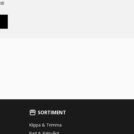
cyn
SORTIMENT
Klippa & Trimma
Bad & Pälsvård