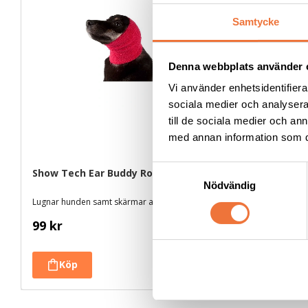
Samtycke
Denna webbplats använder 
Vi använder enhetsidentifierar
sociala medier och analysera 
till de sociala medier och a
med annan information som du 
S
Show Tech Ear Buddy Rosa Small
Artero Foc
pack
Nödvändig
a
Lugnar hunden samt skärmar av höga ljud
Dämpar höga l
m
t
99
kr
269
kr
y
c
k
e
s