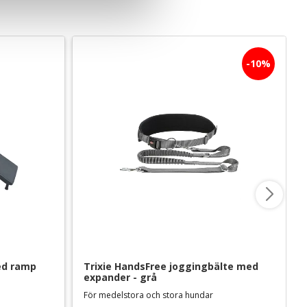
10
%
ed ramp
Trixie HandsFree joggingbälte med 
expander - grå
För medelstora och stora hundar