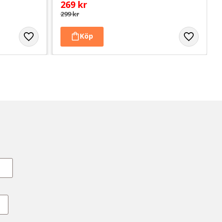
269
kr
299
kr