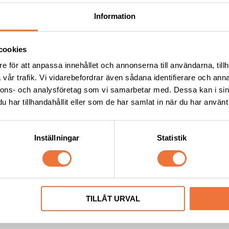
Information
cookies
e för att anpassa innehållet och annonserna till användarna, tillh
vår trafik. Vi vidarebefordrar även sådana identifierare och anna
nnons- och analysföretag som vi samarbetar med. Dessa kan i sin
har tillhandahållit eller som de har samlat in när du har använt 
us Öronskydd i frotté 3-
Show Tech Blandflaska - 50
Inställningar
Statistik
jud. Set med tre storlekar
49
kr
TILLÅT URVAL