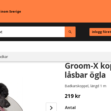
r inom Sverige
inlogg före
adkar
Groom-X ko
låsbar ögla
Badkarskoppel, längd 1 m
219
kr
Antal