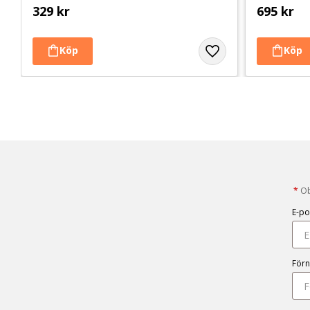
329
kr
695
kr
*
Obl
E-po
För