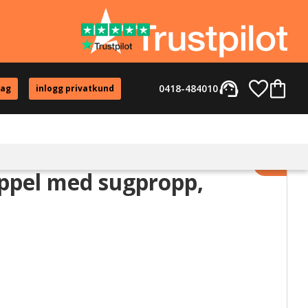
support_agent
Favorite
Kundvag
0418-484010
tag
inlogg privatkund
Lägg til
ppel med sugpropp,