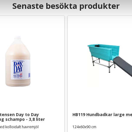
Senaste besökta produkter
stensen Day to Day 
HB119 Hundbadkar large m
ng schampo - 3,8 liter
ed kolloidalt havremjöl
124x60x90 cm