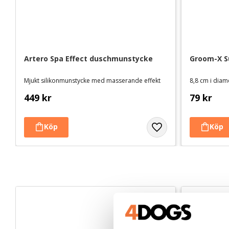
Artero Spa Effect duschmunstycke
Groom-X S
Mjukt silikonmunstycke med masserande effekt
8,8 cm i diam
449
kr
79
kr