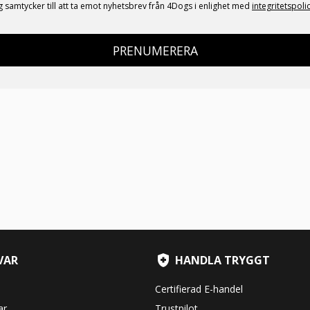
g samtycker till att ta emot nyhetsbrev från 4Dogs i enlighet med
integritetspoli
PRENUMERERA
VAR
HANDLA TRYGGT
Certifierad E-handel
ar
Trustpilot