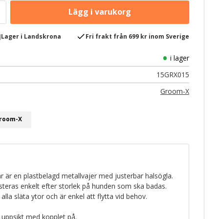
e
check
Lager i Landskrona
Fri frakt från 699 kr inom Sverige
i lager
15GRX015
Groom-X
Groom-X
 är en plastbelagd metallvajer med justerbar halsögla.
usteras enkelt efter storlek på hunden som ska badas.
la släta ytor och är enkel att flytta vid behov.
uppsikt med kopplet på.