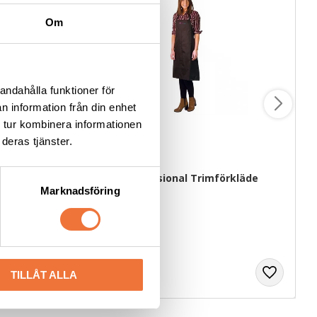
Om
andahålla funktioner för
n information från din enhet
 tur kombinera informationen
deras tjänster.
0 ml
Groom Professional Trimförkläde 
Grazia - Svart
Marknadsföring
För enkel och exakt spädning av schampo, balsam mm.
Vattentätt
279
kr
TILLÅT ALLA