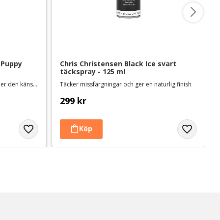
Puppy 
Chris Christensen Black Ice svart 
täckspray - 125 ml
Milt, doftfritt schampo för valpen eller den känsliga hunden
Täcker missfärgningar och ger en naturlig finish
299
kr