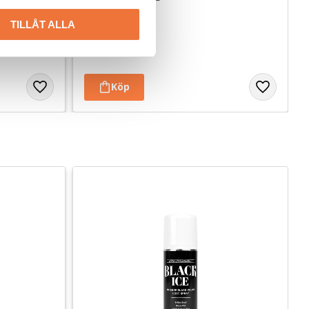
100-pack
Balsam med mild och behaglig doft. Ger glans, liv och volym åt livlös päls
Trimfingerskydd
TILLÅT ALLA
59
kr