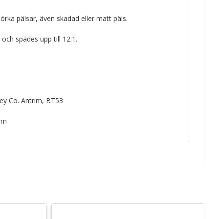
örka pälsar, även skadad eller matt päls.
och spädes upp till 12:1.
ey Co. Antrim, BT53
com