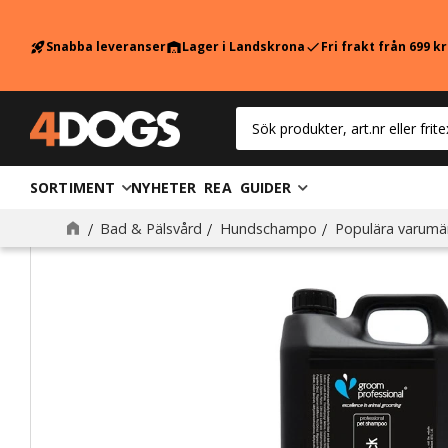
Snabba leveranser
Lager i Landskrona
Fri frakt från 699 k
rocket_launch
warehouse
check
SORTIMENT
NYHETER
REA
GUIDER
Bad & Pälsvård
Hundschampo
Populära varumä