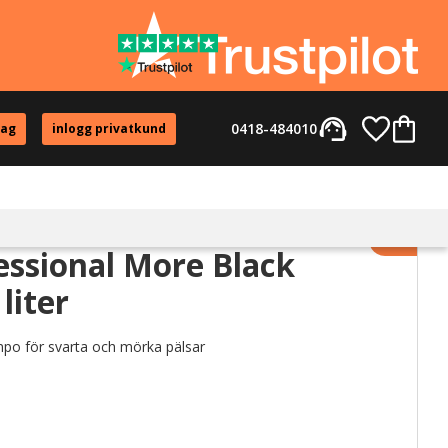
support_agent
Favorite
Kundvag
0418-484010
tag
inlogg privatkund
Lägg til
ssional More Black
liter
po för svarta och mörka pälsar