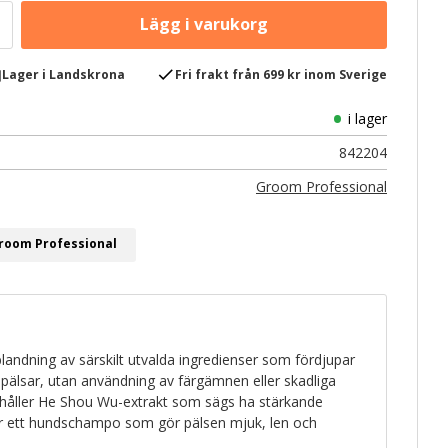
e
check
Lager i Landskrona
Fri frakt från 699 kr inom Sverige
i lager
842204
Groom Professional
Groom Professional
landning av särskilt utvalda ingredienser som fördjupar
 pälsar, utan användning av färgämnen eller skadliga
ehåller He Shou Wu-extrakt som sägs ha stärkande
r ett hundschampo som gör pälsen mjuk, len och