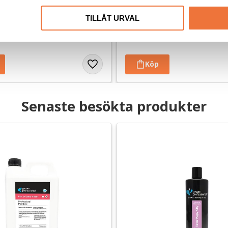
Balsam - 4 liter
 - Lämnar 1,2 mm
TILLÅT URVAL
419
kr
Senaste besökta produkter