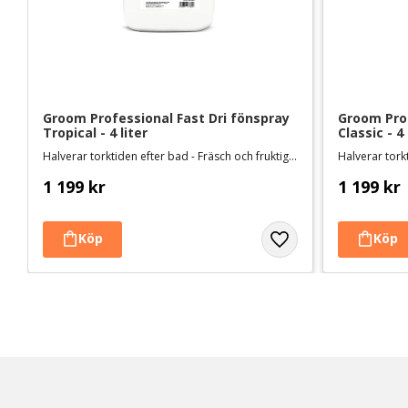
Groom Professional Fast Dri fönspray 
Groom Prof
Tropical - 4 liter
Classic - 4 
Halverar torktiden efter bad - Fräsch och fruktig doft
1 199
kr
1 199
kr