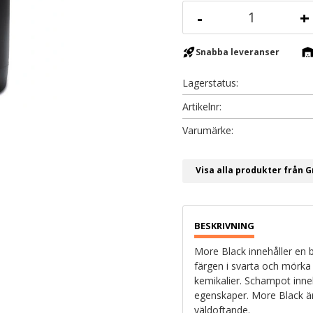
-
+
rocket_launch
warehous
Snabba leveranser
Lagerstatus
Artikelnr
Visa alla produkter från 
More Black innehåller en b
färgen i svarta och mörka
kemikalier. Schampot inn
egenskaper. More Black ä
väldoftande.