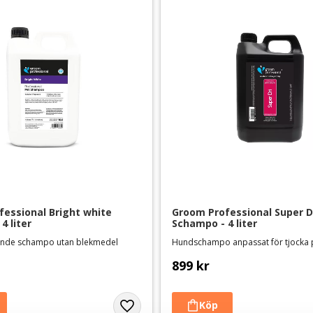
essional Bright white 
Groom Professional Super Dr
4 liter
Schampo - 4 liter
ande schampo utan blekmedel
899
kr