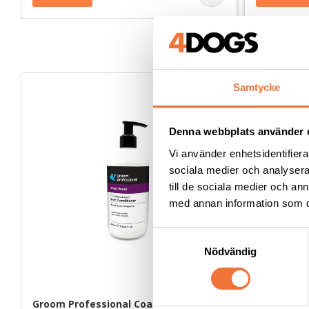
Samtycke
Denna webbplats använder 
Vi använder enhetsidentifierar
sociala medier och analysera 
till de sociala medier och a
med annan information som du 
S
Nödvändig
a
m
t
y
Groom Professional Coat Repair 
Andis skär