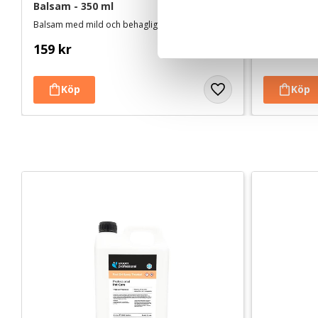
Balsam - 350 ml
c
Balsam med mild och behaglig doft. Ger glans, liv och volym åt livlös päls
Snap on-skär
k
e
159
kr
339
kr
s
v
a
l