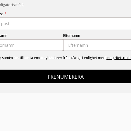
igatoriskt fält
st
*
namn
Efternamn
g samtycker till att ta emot nyhetsbrev från 4Dogs i enlighet med
integritetspoli
PRENUMERERA