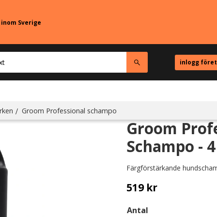
r inom Sverige
inlogg före
rken
Groom Professional schampo
Groom Profe
Schampo - 4 
Färgförstärkande hundscham
519
kr
Antal