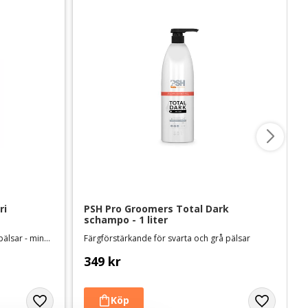
i 
PSH Pro Groomers Total Dark 
schampo - 1 liter
Hundschampo anpassat för tjocka pälsar - minskar torktiden
Färgförstärkande för svarta och grå pälsar
349
kr