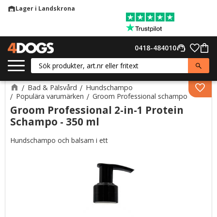
Lager i Landskrona
warehouse
Meny
Favor
0418-484010
support_agent
Kund
Bad & Pälsvård
Hundschampo
Lägg 
Populära varumärken
Groom Professional schampo
Groom Professional 2-in-1 Protein
Schampo - 350 ml
Hundschampo och balsam i ett