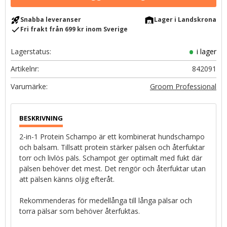
rocket_launch
warehouse
Snabba leveranser
Lager i Landskrona
check
Fri frakt från 699 kr inom Sverige
Lagerstatus
i lager
Artikelnr
842091
Groom Professional
2-in-1 Protein Schampo är ett kombinerat hundschampo
och balsam. Tillsatt protein stärker pälsen och återfuktar
torr och livlös päls. Schampot ger optimalt med fukt där
pälsen behöver det mest. Det rengör och återfuktar utan
att pälsen känns oljig efteråt.
Rekommenderas för medellånga till långa pälsar och
torra pälsar som behöver återfuktas.