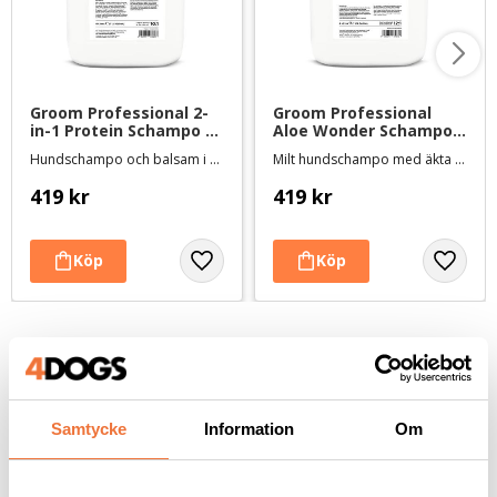
Groom Professional 2-
Groom Professional 
in-1 Protein Schampo - 
Aloe Wonder Schampo 
4 liter
- 4 liter
Hundschampo och balsam i ett
Milt hundschampo med äkta aloe vera
419
kr
419
kr
Andra köpte även
Samtycke
Information
Om