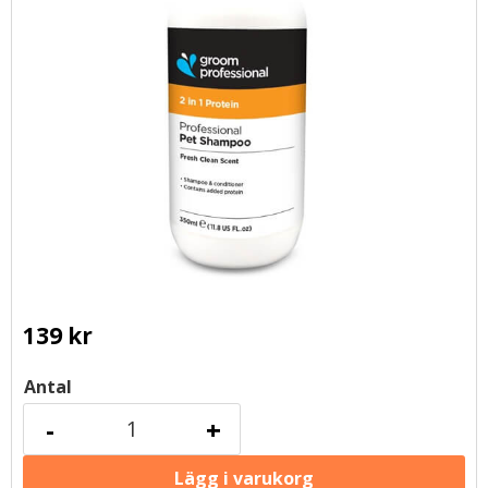
139
kr
Antal
-
+