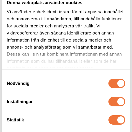
Denna webbplats använder cookies
Vi använder enhetsidentifierare för att anpassa innehållet
och annonserna till användarna, tillhandahålla funktioner
för sociala medier och analysera vår trafik. Vi
vidarebefordrar även sådana identifierare och annan
Groom Professional 
Andis skär UltraEdge 
information från din enhet till de sociala medier och
Coat Repair Balsam - 
#15
350 ml
annons- och analysföretag som vi samarbetar med.
Balsam med mild och behaglig doft. Ger glans, liv och volym åt livlös päls
Snap on-skär - Lämnar 1,2 mm
Dessa kan i sin tur kombinera informationen med annan
159
kr
339
kr
information som du har tillhandahållit eller som de har
samlat in när du har använt deras tjänster.
S
Nödvändig
a
m
Senaste besökta produkter
t
Inställningar
y
c
k
Statistik
e