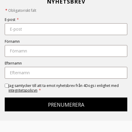
NYHETSBREV
*
Obligatoriskt fält
E-post
*
Förnamn
Efternamn
Jag samtycker till att ta emot nyhetsbrev från 4Dogs i enlighet med
integritetspolicyn
*
PRENUMERERA