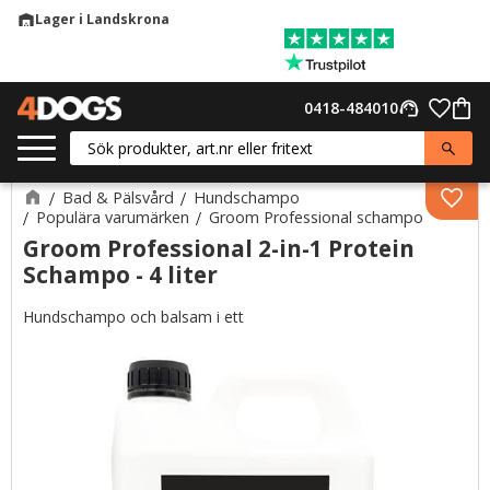
Lager i Landskrona
warehouse
Meny
Favor
0418-484010
support_agent
Kund
Bad & Pälsvård
Hundschampo
Lägg 
Populära varumärken
Groom Professional schampo
Groom Professional 2-in-1 Protein
Schampo - 4 liter
Hundschampo och balsam i ett