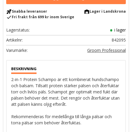
rocket_launch
warehouse
Snabba leveranser
Lager i Landskrona
check
Fri frakt från 699 kr inom Sverige
Lagerstatus
i lager
Artikelnr
842095
Groom Professional
2-in-1 Protein Schampo är ett kombinerat hundschampo
och balsam. Tillsatt protein stärker pälsen och återfuktar
torr och livlös päls. Schampot ger optimalt med fukt där
pälsen behöver det mest. Det rengör och återfuktar utan
att pälsen känns oljig efteråt.
Rekommenderas för medellånga till långa pälsar och
torra pälsar som behöver återfuktas.