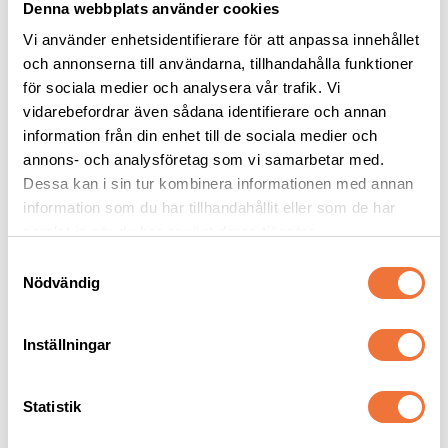
Denna webbplats använder cookies
Vi använder enhetsidentifierare för att anpassa innehållet
och annonserna till användarna, tillhandahålla funktioner
för sociala medier och analysera vår trafik. Vi
vidarebefordrar även sådana identifierare och annan
Groom Professional 
Trimmercide Oil Skär- 
information från din enhet till de sociala medier och
Coat Repair Balsam - 4 
och saxolja - 150 ml
liter
annons- och analysföretag som vi samarbetar med.
Balsam med mild och behaglig doft. Ger glans, liv och volym åt livlös päls
Minskar friktion och förlänger livslängden. Svensktillverkad
Dessa kan i sin tur kombinera informationen med annan
419
kr
69
kr
information som du har tillhandahållit eller som de har
samlat in när du har använt deras tjänster.
S
Nödvändig
a
m
Senaste besökta produkter
t
Inställningar
y
c
k
Statistik
e