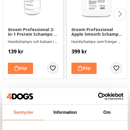
Groom Professional 2-
Groom Professional 
in-1 Protein Schampo - 
Apple Smooth Schampo 
350 ml
- 4 liter
Hundschampo och balsam i ett
Hundschampo som främjar god pälstillväxt
139
kr
399
kr
Andra köpte även
Samtycke
Information
Om