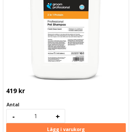
419
kr
Antal
-
+