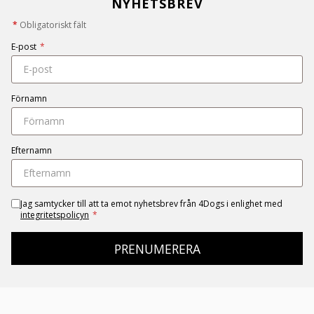
NYHETSBREV
*
Obligatoriskt fält
E-post
*
Förnamn
Efternamn
Jag samtycker till att ta emot nyhetsbrev från 4Dogs i enlighet med
integritetspolicyn
*
PRENUMERERA