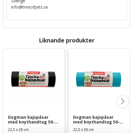
Sverige
info@treeofpets.se
Liknande produkter
Dogman bajspåsar 
Dogman bajspåsar 
med knythandtag 50-
med knythandtag 50-
pack - Svart
pack - Turkos
22,5 x 28 cm
22,5 x 28 cm