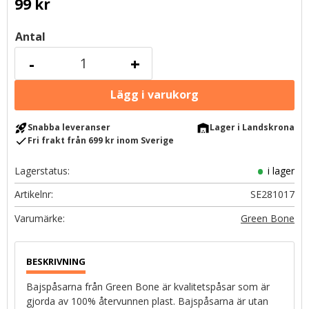
99
kr
Antal
-
+
rocket_launch
warehouse
Snabba leveranser
Lager i Landskrona
check
Fri frakt från 699 kr inom Sverige
Lagerstatus
i lager
Artikelnr
SE281017
Green Bone
Bajspåsarna från Green Bone är kvalitetspåsar som är
gjorda av 100% återvunnen plast. Bajspåsarna är utan