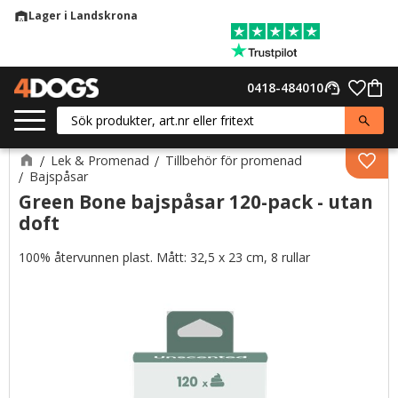
Lager i Landskrona
warehouse
Meny
Favor
0418-484010
support_agent
Kund
Lek & Promenad
Tillbehör för promenad
Lägg 
Bajspåsar
Green Bone bajspåsar 120-pack - utan
doft
100% återvunnen plast. Mått: 32,5 x 23 cm, 8 rullar