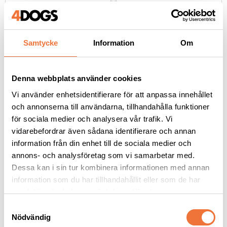
29
kr
29
kr
Samtycke
Information
Om
Andra köpte även
Denna webbplats använder cookies
Vi använder enhetsidentifierare för att anpassa innehållet
och annonserna till användarna, tillhandahålla funktioner
för sociala medier och analysera vår trafik. Vi
vidarebefordrar även sådana identifierare och annan
information från din enhet till de sociala medier och
annons- och analysföretag som vi samarbetar med.
Dessa kan i sin tur kombinera informationen med annan
information som du har tillhandahållit eller som de har
samlat in när du har använt deras tjänster.
S
4Dogs Belöningsgodis 
4Dogs Belöningsgodis 
Nödvändig
a
Vildsvin ca 100 g
Lamm ca 100 g