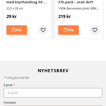
med knythandtag 50-
315-pack - utan doft
pack - Lila
22,5 x 28 cm
100% återvunnen plast. Mått: 32,5 x 23 cm, 21 rullar
29
kr
219
kr
NYHETSBREV
*
Obligatoriskt fält
E-post
*
Förnamn