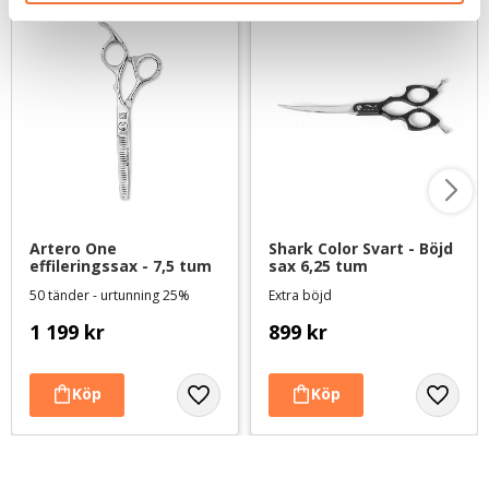
Artero One 
Shark Color Svart - Böjd 
effileringssax - 7,5 tum
sax 6,25 tum
50 tänder - urtunning 25%
Extra böjd
1 199
kr
899
kr