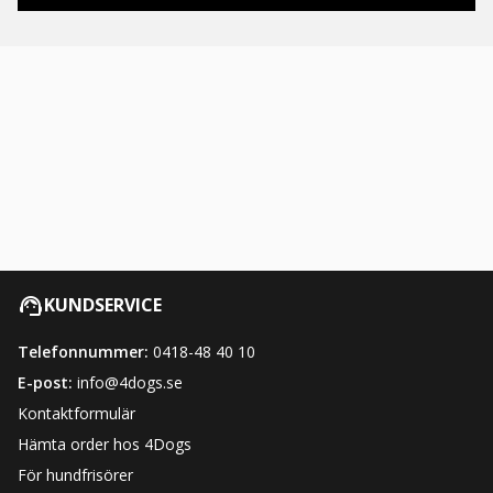
KUNDSERVICE
Telefonnummer:
0418-48 40 10
E-post:
info@4dogs.se
Kontaktformulär
Hämta order hos 4Dogs
För hundfrisörer