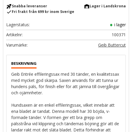
rocket_launch
warehouse
Snabba leveranser
Lager i Landskrona
check
Fri frakt från 699 kr inom Sverige
Lagerstatus
i lager
Artikelnr
100371
Geib Buttercut
Geib Entrée effileringssax med 30 tänder, en kvalitetssax
med mycket god skärpa. Saxen används för att tunna ur
hundens päls, för finish eller för att jämna till övergångar
och ojämnheter.
Hundsaxen är en enkel effileringssax, vilket innebär att
ena bladet är tandat. Denna modell har 30 böjda, v-
formade tänder. V-formen ger ett bra grepp om
pälsstråna vid klippning och tändernas böjning gör att de
landar rakt mot det släta bladet. Detta förhindrar att