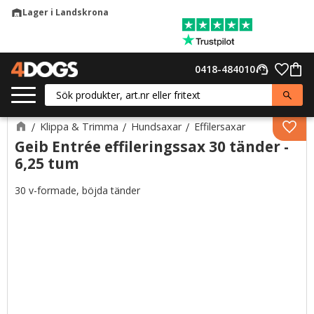
Lager i Landskrona
warehouse
Meny
Favor
0418-484010
support_agent
Kund
Klippa & Trimma
Hundsaxar
Effilersaxar
Lägg 
Geib Entrée effileringssax 30 tänder -
6,25 tum
30 v-formade, böjda tänder