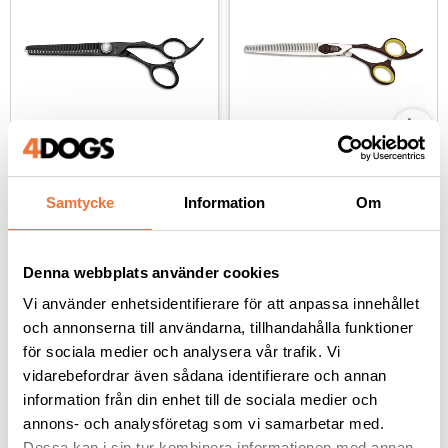
Geib Black Pearl Cobalt 
Geib Avanti Comfort 
effileringssax 46 
Plus effileringssax 47 
Samtycke
Information
Om
tänder - 6,5 tum
tänder - 7,5 tum
46 v-formade tänder
47 tänder - längd ca 19 cm
1 695
kr
1 935
kr
Denna webbplats använder cookies
Vi använder enhetsidentifierare för att anpassa innehållet
och annonserna till användarna, tillhandahålla funktioner
för sociala medier och analysera vår trafik. Vi
vidarebefordrar även sådana identifierare och annan
Andra köpte även
information från din enhet till de sociala medier och
annons- och analysföretag som vi samarbetar med.
Dessa kan i sin tur kombinera informationen med annan