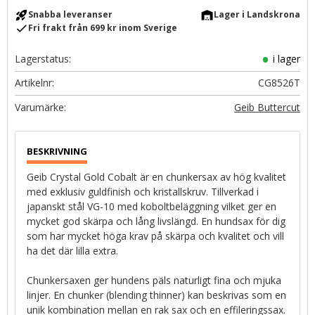
rocket_launch
warehouse
Snabba leveranser
Lager i Landskrona
check
Fri frakt från 699 kr inom Sverige
Lagerstatus
i lager
Artikelnr
CG8526T
Geib Buttercut
Geib Crystal Gold Cobalt är en chunkersax av hög kvalitet
med exklusiv guldfinish och kristallskruv. Tillverkad i
japanskt stål VG-10 med koboltbeläggning vilket ger en
mycket god skärpa och lång livslängd. En hundsax för dig
som har mycket höga krav på skärpa och kvalitet och vill
ha det där lilla extra.
Chunkersaxen ger hundens päls naturligt fina och mjuka
linjer. En chunker (blending thinner) kan beskrivas som en
unik kombination mellan en rak sax och en effileringssax.