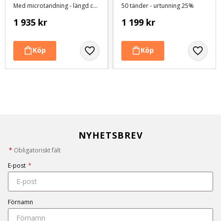
Med microtandning - längd ca 24 cm
50 tänder - urtunning 25%
1 935
kr
1 199
kr
NYHETSBREV
*
Obligatoriskt fält
E-post
*
Förnamn