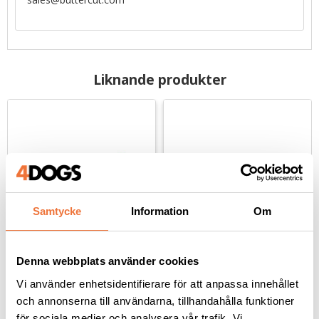
Liknande produkter
Samtycke
Information
Om
Denna webbplats använder cookies
Geib Monster chunker 
Geib Monster chunker 
sax 26 tänder - 8,5 tum
sax 21 tänder - 7,5 tum
Vi använder enhetsidentifierare för att anpassa innehållet
26 breda tänder - längd ca 23 cm
21 breda tänder - längd ca 20,5 cm
och annonserna till användarna, tillhandahålla funktioner
1 899
kr
1 899
kr
för sociala medier och analysera vår trafik. Vi