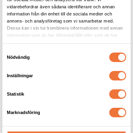
vidarebefordrar även sådana identifierare och annan
information från din enhet till de sociala medier och
annons- och analysföretag som vi samarbetar med.
Dessa kan i sin tur kombinera informationen med annan
information som du har tillhandahållit eller som de har
Andra köpte även
samlat in när du har använt deras tjänster.
S
Nödvändig
a
m
t
Inställningar
y
c
k
Statistik
e
s
Marknadsföring
v
Show Tech Universal 
Show Tech Universal 
Duo-Pin Karda Medium
Duo-Pin Karda Large
a
Karda med både långa och korta stift
Karda med både långa och korta stift
l