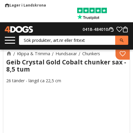
Lager i Landskrona
warehouse
Meny
Favor
0418-484010
support_agent
Kund
Klippa & Trimma
Hundsaxar
Chunkers
Lägg 
Geib Crystal Gold Cobalt chunker sax -
8,5 tum
26 tänder - längd ca 22,5 cm