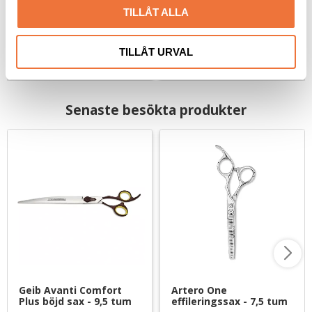
TILLÅT ALLA
139
kr
159
kr
TILLÅT URVAL
Senaste besökta produkter
Geib Avanti Comfort 
Artero One 
Plus böjd sax - 9,5 tum
effileringssax - 7,5 tum