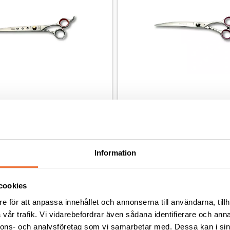
h Starlite böjd sax - 8,5 
Geib Entrée Böjd sax - 8,5 t
dning - längd ca 22 cm
För rundade former - längd ca 21 
Information
1 199
kr
cookies
e för att anpassa innehållet och annonserna till användarna, tillh
vår trafik. Vi vidarebefordrar även sådana identifierare och anna
nnons- och analysföretag som vi samarbetar med. Dessa kan i sin