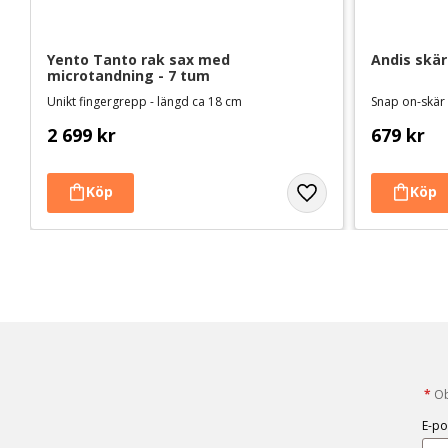
Yento Tanto rak sax med 
Andis skär
microtandning - 7 tum
Unikt fingergrepp - längd ca 18 cm
Snap on-skär
2 699
kr
679
kr
*
Obl
E-po