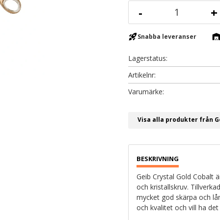
-
+
rocket_launch
warehous
Snabba leveranser
Lagerstatus
Artikelnr
Visa alla produkter från G
Geib Crystal Gold Cobalt ä
och kristallskruv. Tillverk
mycket god skärpa och lån
och kvalitet och vill ha det 