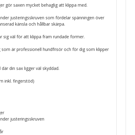
ger gör saxen mycket behaglig att klippa med.
 under justeringsskruven som fördelar spänningen över
nserad känsla och hållbar skärpa.
sig väl för att klippa fram rundade former.
ig som är professionell hundfrisör och för dig som klipper
l där din sax ligger väl skyddad.
m inkl. fingerstöd)
ger
under justeringsskruven
år