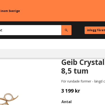
r inom Sverige
inlogg före
Geib Crystal
8,5 tum
För rundade former - längd 
3 199
kr
Antal