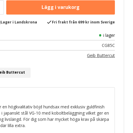
e
check
Lager i Landskrona
Fri frakt från 699 kr inom Sverige
i lager
CG85C
Geib Buttercut
eib Buttercut
r en högkvalitativ böjd hundsax med exklusiv guldfinish
ad i japanskt stål VG-10 med koboltbeläggning vilket ger en
g livslängd. För dig som har mycket höga krav på skärpa
där lilla extra.