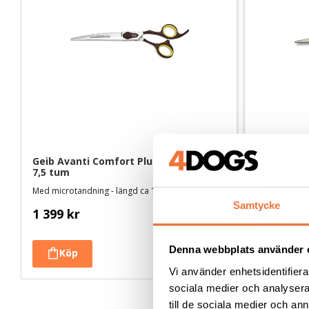
Geib Avanti Comfort Plus böjd sax - 
Geib Cheeta
7,5 tum
tum
Med microtandning - längd ca 19 cm
Med microtan
Samtycke
1 399
kr
2 379
kr
Denna webbplats använder 
Vi använder enhetsidentifierar
sociala medier och analysera 
till de sociala medier och a