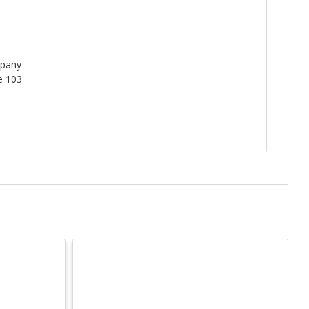
mpany
e 103