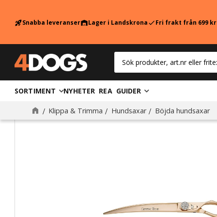
Snabba leveranser
Lager i Landskrona
Fri frakt från 699 k
rocket_launch
warehouse
check
SORTIMENT
NYHETER
REA
GUIDER
Klippa & Trimma
Hundsaxar
Böjda hundsaxar