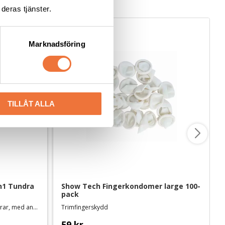
deras tjänster.
Marknadsföring
TILLÅT ALLA
n1 Tundra 
Show Tech Fingerkondomer large 100-
pack
Kyler, smörjer, rengör och desinficerar, med antirost-formula. Svensktillverkad
Trimfingerskydd
59
kr