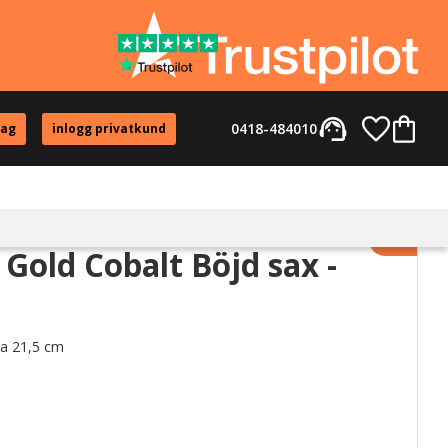
support_agent
Favorite
Kundvag
0418-484010
tag
inlogg privatkund
Lägg til
 Gold Cobalt Böjd sax -
ca 21,5 cm