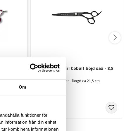
um
Geib Black Pearl Cobalt böjd sax - 8,5 
tum
cm
För rundade former - längd ca 21,5 cm
Om
1 495
kr
andahålla funktioner för
n information från din enhet
 tur kombinera informationen