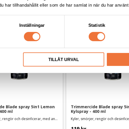
Andra köpte även
har tillhandahållit eller som de har samlat in när du har använt 
NYHET
Inställningar
Statistik
TILLÅT URVAL
e Blade spray 5in1 Lemon 
Trimmercide Blade spray 5i
 400 ml
Kylspray - 400 ml
Kyler, smörjer, rengör och desinficerar, med antirost-formula. Svensktillverkad
119
kr