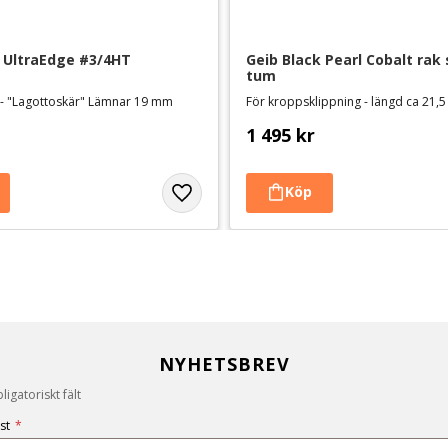
 UltraEdge #3/4HT
Geib Black Pearl Cobalt rak s
tum
 - "Lagottoskär" Lämnar 19 mm
För kroppsklippning - längd ca 21,
1 495
kr
NYHETSBREV
igatoriskt fält
st
*