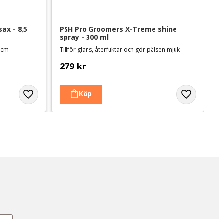
ax - 8,5 
PSH Pro Groomers X-Treme shine 
spray - 300 ml
5 cm
Tillför glans, återfuktar och gör pälsen mjuk
279
kr