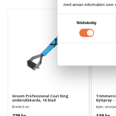
med annan information som du 
NYHET
S
Nödvändig
a
m
t
y
c
k
e
s
v
a
l
Groom Professional Coat King 
Trimmercid
underullskarda, 16 blad
Kylspray -
Bredd 6 cm
229
kr
119
kr