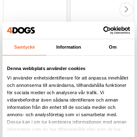
Geib Monster chunker 
Geib Brutus chunker 
sax 21 tänder - 7,5 tum
sax 22 tänder - 7,5 tum
21 breda tänder - längd ca 20,5 cm
Längd ca 20,5 cm - 22 breda tänder
Samtycke
Information
Om
1 899
kr
2 199
kr
Denna webbplats använder cookies
Vi använder enhetsidentifierare för att anpassa innehållet
och annonserna till användarna, tillhandahålla funktioner
Andra köpte även
för sociala medier och analysera vår trafik. Vi
vidarebefordrar även sådana identifierare och annan
information från din enhet till de sociala medier och
annons- och analysföretag som vi samarbetar med.
Dessa kan i sin tur kombinera informationen med annan
information som du har tillhandahållit eller som de har
samlat in när du har använt deras tjänster.