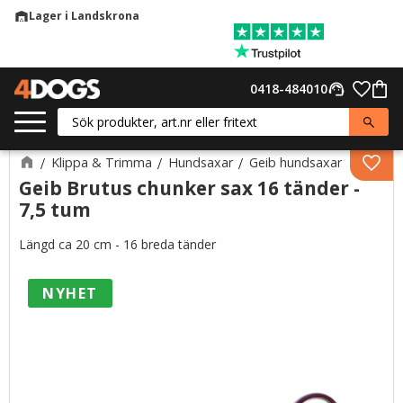
Lager i Landskrona
warehouse
Meny
Favor
0418-484010
support_agent
Kund
Klippa & Trimma
Hundsaxar
Geib hundsaxar
Lägg 
Geib Brutus chunker sax 16 tänder -
7,5 tum
Längd ca 20 cm - 16 breda tänder
NYHET