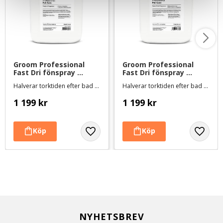
Groom Professional 
Groom Professional 
Fast Dri fönspray 
Fast Dri fönspray 
Tropical - 4 liter
Classic - 4 liter
Halverar torktiden efter bad - Fräsch och fruktig doft
Halverar torktiden efter bad - Mjuk och fruktig doft
1 199
kr
1 199
kr
NYHETSBREV