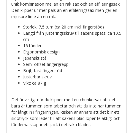
unik kombination mellan en rak sax och en effileringssax.
Den klipper ur mer päls än en effileringssax men ger en
mjukare linje än en rak.
Storlek: 7,5 tum (ca 20 cm inkl. fingerstöd)
Längd från justeringsskruv till saxens spets: ca 10,5
cm
16 tänder
Ergonomisk design
Japanskt stål
Semi-offset fingergrepp
Böjt, fast fingerstöd
Justerbar skruv
Vikt: ca 87 g
Det är viktigt när du klipper med en chunkersax att det
bara är tummen som arbetar och att du inte har tummen
för långt in i fingerringen. Risken är annars att det blir ett
sidotryck som leder till att saxens blad löper felaktigt och
tänderna skapar ett jack i det raka bladet.