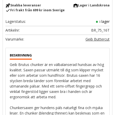
rocket_launch
warehouse
Snabba leveranser
Lager i Landskrona
check
Fri frakt från 699 kr inom Sverige
Lagerstatus
i lager
Artikelnr
BR_75_16T
Geib Buttercut
Geib Brutus chunker är en välbalanserad hundsax av hög
kvalitet. Saxen passar utmärkt till dig som klipper mycket
eller som arbetar som hundfrisör. Brutus-saxen har 16
stycken breda tänder som förenklar arbetet med
utmanande pälsar. Med ett semi-offset fingergrepp och
vinklat fingerstöd ligger saxen bra i handen och är
ergonomisk att arbeta med.
Chunkersaxen ger hundens päls naturligt fina och mjuka
linjer. En chunker (blending thinner) kan beskrivas som en