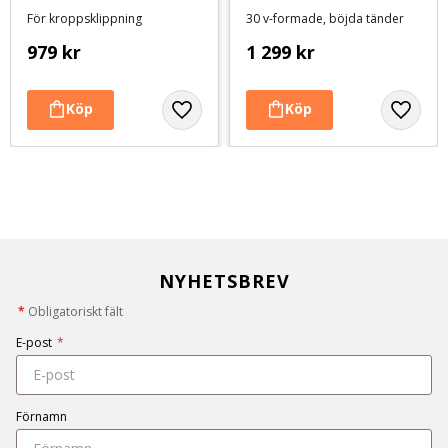
tänder - 6,25 tum
För kroppsklippning
30 v-formade, böjda tänder
979
kr
1 299
kr
NYHETSBREV
*
Obligatoriskt fält
E-post
*
Förnamn