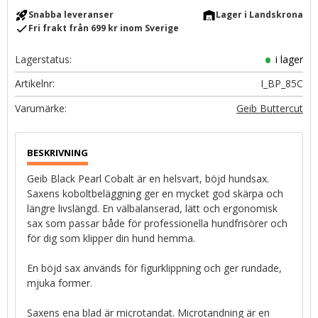
rocket_launch
warehouse
Snabba leveranser
Lager i Landskrona
check
Fri frakt från 699 kr inom Sverige
Lagerstatus
i lager
Artikelnr
I_BP_85C
Geib Buttercut
Geib Black Pearl Cobalt är en helsvart, böjd hundsax.
Saxens koboltbeläggning ger en mycket god skärpa och
längre livslängd. En välbalanserad, lätt och ergonomisk
sax som passar både för professionella hundfrisörer och
för dig som klipper din hund hemma.
En böjd sax används för figurklippning och ger rundade,
mjuka former.
Saxens ena blad är microtandat. Microtandning är en