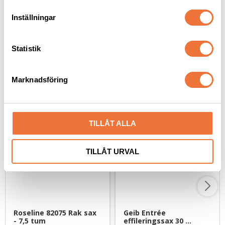
bred, 20 blad
m
t
269
kr
59
kr
Inställningar
y
c
k
Statistik
e
s
Marknadsföring
Senaste besökta produkter
v
a
l
TILLÅT ALLA
TILLÅT URVAL
Roseline 82075 Rak sax 
Geib Entrée 
- 7,5 tum
effileringssax 30 