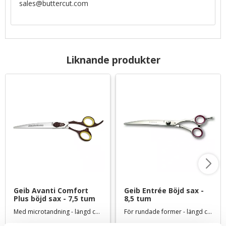
sales@buttercut.com
Liknande produkter
Geib Avanti Comfort 
Geib Entrée Böjd sax - 
Plus böjd sax - 7,5 tum
8,5 tum
Med microtandning - längd ca 19 cm
För rundade former - längd ca 21 cm