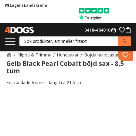
Lager i Landskrona
warehouse
Meny
Favor
0418-484010
support_agent
Kund
Klippa & Trimma
Hundsaxar
Böjda hundsaxar
Lägg 
Geib Black Pearl Cobalt böjd sax - 8,5
tum
För rundade former - längd ca 21,5 cm