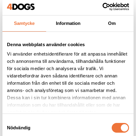
1 399
kr
1 199
kr
Samtycke
Information
Om
Andra köpte även
Denna webbplats använder cookies
Vi använder enhetsidentifierare för att anpassa innehållet
och annonserna till användarna, tillhandahålla funktioner
för sociala medier och analysera vår trafik. Vi
vidarebefordrar även sådana identifierare och annan
information från din enhet till de sociala medier och
annons- och analysföretag som vi samarbetar med.
Dessa kan i sin tur kombinera informationen med annan
information som du har tillhandahållit eller som de har
samlat in när du har använt deras tjänster.
Groom Professional 
Show Tech 
S
Coat King 
Fingerkondomer large 
Nödvändig
a
underullskarda extra 
100-pack
Bredd 9 cm
Trimfingerskydd