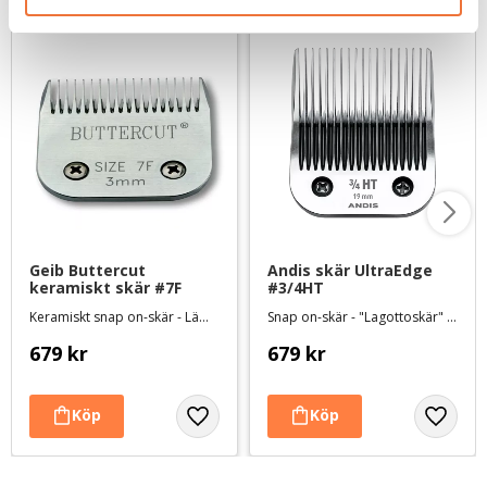
Geib Buttercut 
Andis skär UltraEdge 
keramiskt skär #7F
#3/4HT
Keramiskt snap on-skär - Lämnar 3 mm
Snap on-skär - "Lagottoskär" Lämnar 19 mm
679
kr
679
kr