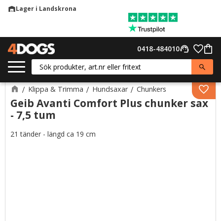
Lager i Landskrona
warehouse
Meny
Favor
0418-484010
support_agent
Kund
Klippa & Trimma
Hundsaxar
Chunkers
Lägg 
Geib Avanti Comfort Plus chunker sax
- 7,5 tum
21 tänder - längd ca 19 cm