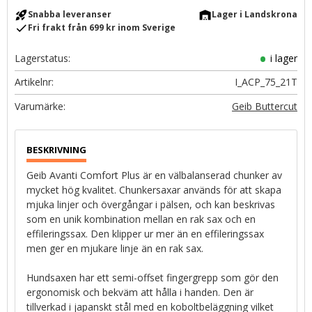
rocket_launch
warehouse
Snabba leveranser
Lager i Landskrona
check
Fri frakt från 699 kr inom Sverige
Lagerstatus
i lager
Artikelnr
I_ACP_75_21T
Geib Buttercut
Geib Avanti Comfort Plus är en välbalanserad chunker av
mycket hög kvalitet. Chunkersaxar används för att skapa
mjuka linjer och övergångar i pälsen, och kan beskrivas
som en unik kombination mellan en rak sax och en
effileringssax. Den klipper ur mer än en effileringssax
men ger en mjukare linje än en rak sax.
Hundsaxen har ett semi-offset fingergrepp som gör den
ergonomisk och bekväm att hålla i handen. Den är
tillverkad i japanskt stål med en koboltbeläggning vilket