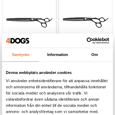
Geib Black Pearl Cobalt 
Geib Black Pearl Cobalt 
Samtycke
Information
Om
chunker sax - 8,5 tum
chunker sax - 7,5 tum
26 tänder - längd ca 21,5 cm
21 tänder - längd ca 19 cm
1 795
kr
1 695
kr
Denna webbplats använder cookies
Vi använder enhetsidentifierare för att anpassa innehållet
och annonserna till användarna, tillhandahålla funktioner
för sociala medier och analysera vår trafik. Vi
vidarebefordrar även sådana identifierare och annan
Andra köpte även
information från din enhet till de sociala medier och
annons- och analysföretag som vi samarbetar med.