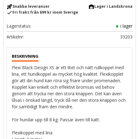
rocket_launch
warehouse
Snabba leveranser
Lager i Landskrona
check
Fri frakt från 699 kr inom Sverige
Lagerstatus
i lager
Artikelnr
33203
Flexi Black Design XS är ett litet och nätt rullkoppel med
lina, ett hundkoppel av mycket hög kvalitet. Flexikopplet
gör att din hund kan röra sig friare under promenaden.
Kopplet kan enkelt och effektivt bromsas vid behov
genom att trycka ner den stora knappen. Det kan även
låsas i önskad längd, tryck då ner den stora knappen och
för samtidigt fram den mindre.
För hundar upp till 8 kg. Passar även till katt.
Flexikoppel med lina