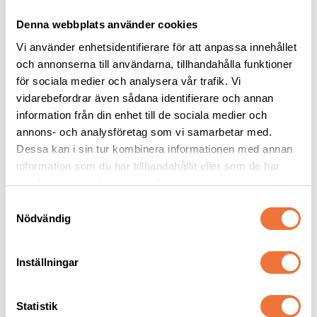
Denna webbplats använder cookies
Vi använder enhetsidentifierare för att anpassa innehållet
och annonserna till användarna, tillhandahålla funktioner
för sociala medier och analysera vår trafik. Vi
vidarebefordrar även sådana identifierare och annan
information från din enhet till de sociala medier och
Gullan Gris plysch - 
Flexikoppel Black 
annons- och analysföretag som vi samarbetar med.
hundleksak
Design MEDIUM med 
band 5 meter - 
Dessa kan i sin tur kombinera informationen med annan
25x20x9 cm, med pipljud
Maxvikt hund 25 kg
svart/rosa
information som du har tillhandahållit eller som de har
79
kr
219
kr
samlat in när du har använt deras tjänster.
S
Nödvändig
a
m
t
Inställningar
y
Senaste besökta produkter
c
k
Statistik