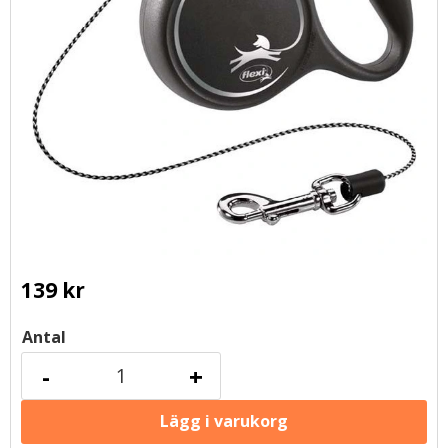
139
kr
Antal
-
+