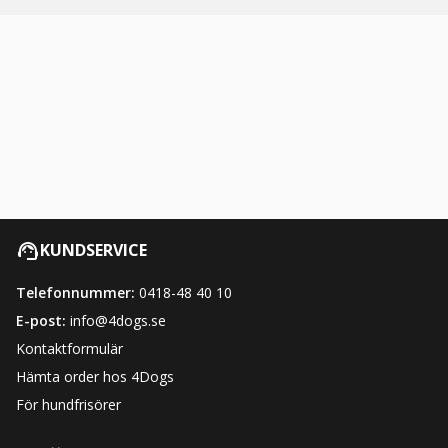
KUNDSERVICE
Telefonnummer:
0418-48 40 10
E-post:
info@4dogs.se
Kontaktformulär
Hämta order hos 4Dogs
För hundfrisörer