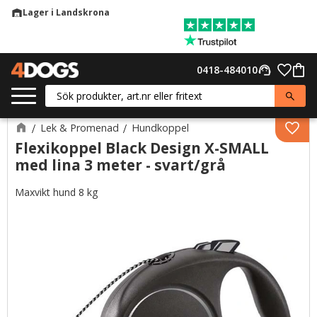
Lager i Landskrona
warehouse
Meny
Favor
0418-484010
support_agent
Kund
Lek & Promenad
Hundkoppel
Lägg 
Flexikoppel Black Design X-SMALL
med lina 3 meter - svart/grå
Maxvikt hund 8 kg