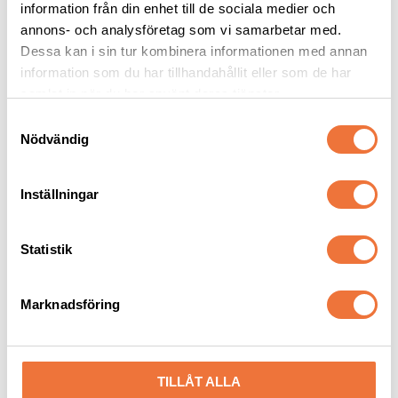
information från din enhet till de sociala medier och
annons- och analysföretag som vi samarbetar med.
Dessa kan i sin tur kombinera informationen med annan
Senaste besökta produkter
information som du har tillhandahållit eller som de har
samlat in när du har använt deras tjänster.
S
Nödvändig
a
m
t
Inställningar
y
c
k
Statistik
e
s
Marknadsföring
Fingertuta röd XS - 10-
Fingertuta XS Röd
v
pack
a
14 mm
14 mm
l
99
kr
13
kr
TILLÅT ALLA