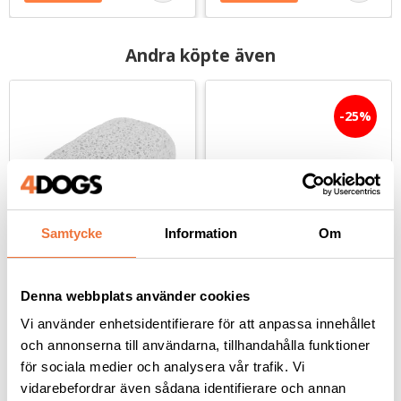
Andra köpte även
25
%
Samtycke
Information
Om
Show Tech Trimsten 
Show Tech 3240 
Denna webbplats använder cookies
ljusgrå
Trimkniv med 
trähandtag - grov
Vi använder enhetsidentifierare för att anpassa innehållet
För ljusgrå pälsar, 8x4x3 cm
För medellånga till långa pälsar, samt mer krävande päls
142
kr
och annonserna till användarna, tillhandahålla funktioner
79
kr
189
kr
för sociala medier och analysera vår trafik. Vi
vidarebefordrar även sådana identifierare och annan