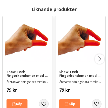
Liknande produkter
Show Tech 
Show Tech 
Fingerkondomer med 
Fingerkondomer med 
extra greppyta - large 
extra greppyta - 
Återanvändningsbara trimkondomer i latex
Återanvändningsbara trimkondomer i latex
25-pack
medium 25-pack
79
kr
79
kr