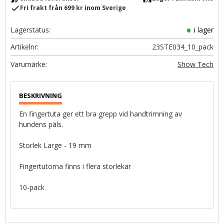
check
Fri frakt från 699 kr inom Sverige
Lagerstatus
i lager
Artikelnr
23STE034_10_pack
Show Tech
En fingertuta ger ett bra grepp vid handtrimning av
hundens päls.
Storlek Large - 19 mm
Fingertutorna finns i flera storlekar
10-pack