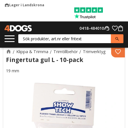
Lager i Landskrona
warehouse
Meny
Favor
0418-484010
support_agent
Kund
Klippa & Trimma
Trimtillbehör
Trimverktyg
Lägg 
Fingertuta gul L - 10-pack
19 mm