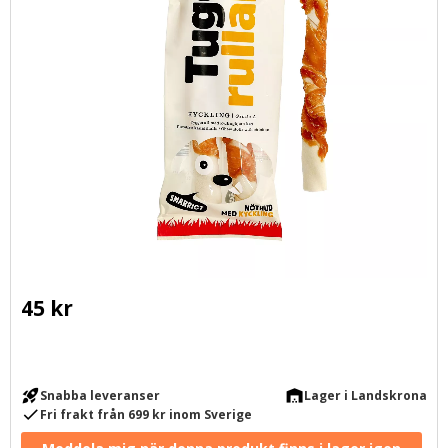
45
kr
rocket_launch
warehouse
Snabba leveranser
Lager i Landskrona
check
Fri frakt från 699 kr inom Sverige