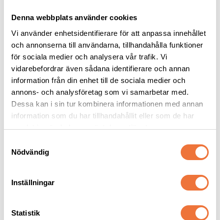
Denna webbplats använder cookies
Vi använder enhetsidentifierare för att anpassa innehållet
och annonserna till användarna, tillhandahålla funktioner
för sociala medier och analysera vår trafik. Vi
vidarebefordrar även sådana identifierare och annan
information från din enhet till de sociala medier och
2pets Belöningsgodis 
Dogman bajspåsar 
annons- och analysföretag som vi samarbetar med.
Struts - 400 g
med knythandtag 50-
pack - Lime
Dessa kan i sin tur kombinera informationen med annan
Av färska råvaror
22,5 x 28 cm
information som du har tillhandahållit eller som de har
199
kr
29
kr
samlat in när du har använt deras tjänster.
S
Nödvändig
a
m
t
Inställningar
y
Senaste besökta produkter
c
k
Statistik