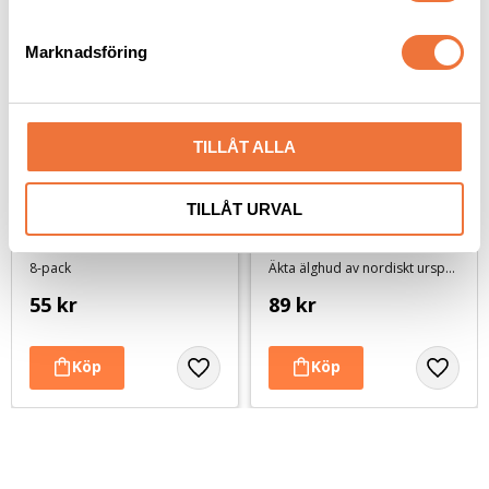
e
s
Marknadsföring
v
a
l
TILLÅT ALLA
TILLÅT URVAL
2pets Tuggtwister 
Ozami Tuggrulle 
tuggben med ankfilé 
Nordisk älg - 14 cm
small 80 g
8-pack
Äkta älghud av nordiskt ursprung
55
kr
89
kr