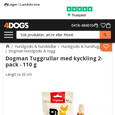
Lager i Landskrona
warehouse
Meny
Favor
0418-484010
support_agent
Kund
Hundgodis & hundskålar
Hundgodis & hundtugg
Lägg 
Dogman hundgodis & tugg
Dogman Tuggrullar med kyckling 2-
pack - 110 g
Längd ca 20 cm