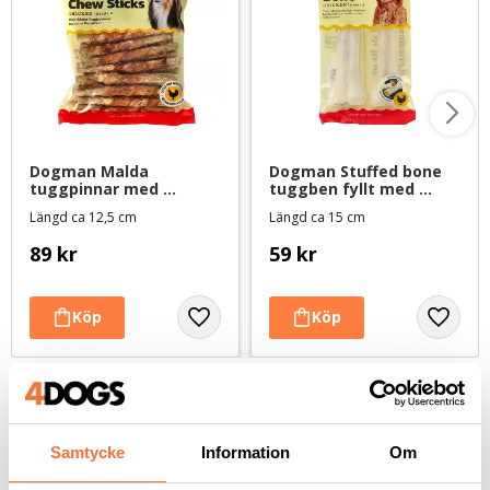
Dogman Malda 
Dogman Stuffed bone 
tuggpinnar med 
tuggben fyllt med 
kyckling 30-pack - 360 g
kyckling 2-pack - 160 g
Längd ca 12,5 cm
Längd ca 15 cm
89
kr
59
kr
Andra köpte även
Samtycke
Information
Om