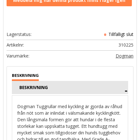
Lagerstatus
Artikelnr
310225
Dogman
BESKRIVNING
Dogman Tuggrullar med kyckling är gjorda av råhud
från nöt som är inlindat i välsmakande kycklingkött.
Den långsmala formen gör att hundar i de flesta
storlekar kan uppskatta tugget. Ett hundtugg med
mycket smak som tillgodoser din hunds tuggbehov
och bidrar till en god tandhälsa. Med Grade A-