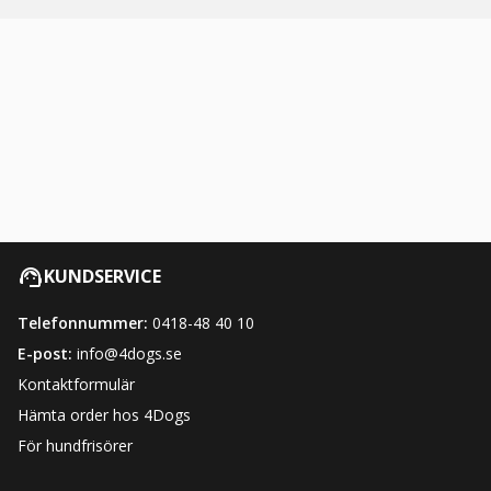
KUNDSERVICE
Telefonnummer:
0418-48 40 10
E-post:
info@4dogs.se
Kontaktformulär
Hämta order hos 4Dogs
För hundfrisörer