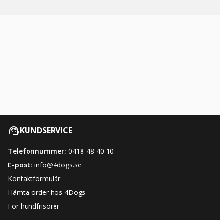
KUNDSERVICE
Telefonnummer:
0418-48 40 10
E-post:
info@4dogs.se
Kontaktformulär
Hämta order hos 4Dogs
För hundfrisörer