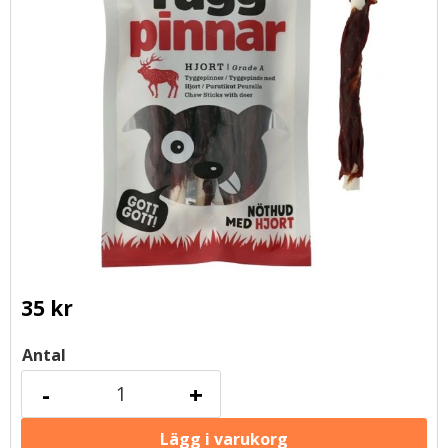
35
kr
Antal
-
+