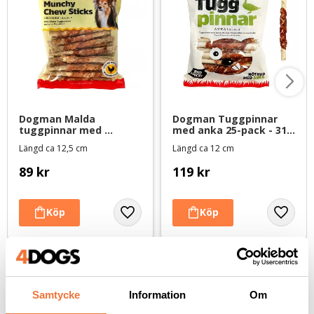
Dogman Malda 
Dogman Tuggpinnar 
tuggpinnar med 
med anka 25-pack - 313 
kyckling 30-pack - 360 g
g
Längd ca 12,5 cm
Längd ca 12 cm
89
kr
119
kr
Andra köpte även
Samtycke
Information
Om