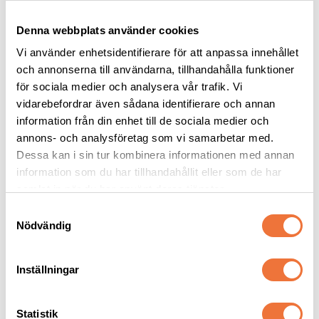
Denna webbplats använder cookies
Vi använder enhetsidentifierare för att anpassa innehållet
och annonserna till användarna, tillhandahålla funktioner
för sociala medier och analysera vår trafik. Vi
vidarebefordrar även sådana identifierare och annan
information från din enhet till de sociala medier och
4Dogs Belöningsgodis 
Dogman bajspåsar 
annons- och analysföretag som vi samarbetar med.
Lamm ca 100 g
med knythandtag 50-
Dessa kan i sin tur kombinera informationen med annan
pack - Lila
Torkat hundgodis utan tillsatser, ursprung EU
22,5 x 28 cm
information som du har tillhandahållit eller som de har
49
kr
29
kr
samlat in när du har använt deras tjänster.
S
Nödvändig
a
m
t
Inställningar
y
Senaste besökta produkter
c
k
Statistik