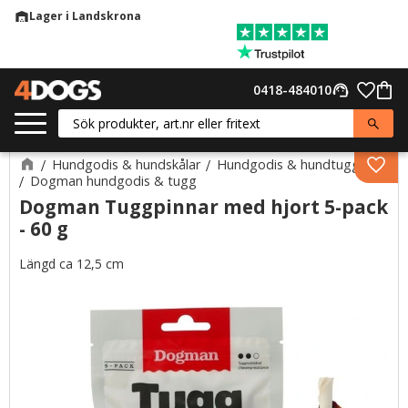
Lager i Landskrona
warehouse
Meny
Favor
0418-484010
support_agent
Kund
Hundgodis & hundskålar
Hundgodis & hundtugg
Lägg 
Dogman hundgodis & tugg
Dogman Tuggpinnar med hjort 5-pack
- 60 g
Längd ca 12,5 cm