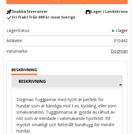
rocket_launch
warehouse
Snabba leveranser
Lager i Landskrona
check
Fri frakt från 699 kr inom Sverige
Lagerstatus
i lager
Artikelnr
310442
Dogman
BESKRIVNING
Dogman Tuggpinnar med hjort är perfekt för
hundar som är känsliga mot t.ex. kyckling, eller som
smakvariation. Tuggpinnarna är gjorda av råhud av
nöt som är inlindade i välsmakande hjortkött. Ett
mycket smakligt och fettsnålt hundtugg för mindre
hundar.