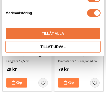
e
s
Marknadsföring
v
a
l
TILLÅT ALLA
TILLÅT URVAL
Dogman Tuggpinnar av 
Denta Fun Tuggben 
råhud 10-pack - 90 g
med oxkött 3-pack - 
140 g
Längd ca 12,5 cm
Diameter ca 1,5 cm, längd ca 17 cm
29
kr
79
kr