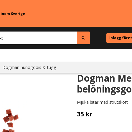
r inom Sverige
inlogg före
Dogman hundgodis & tugg
Dogman Mea
belöningsgod
Mjuka bitar med strutskött
35
kr