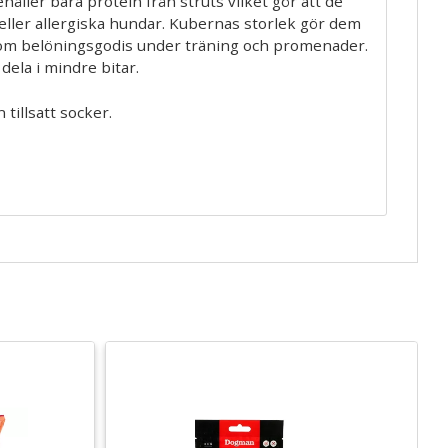
håller bara protein från struts vilket gör att de
a eller allergiska hundar. Kubernas storlek gör dem
som belöningsgodis under träning och promenader.
dela i mindre bitar.
tillsatt socker.