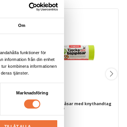
Om
andahålla funktioner för
n information från din enhet
 tur kombinera informationen
deras tjänster.
Marknadsföring
Dogman bajspåsar med knythandtag 
50-pack - Lime
ekar
22,5 x 28 cm
29
kr
TILLÅT ALLA