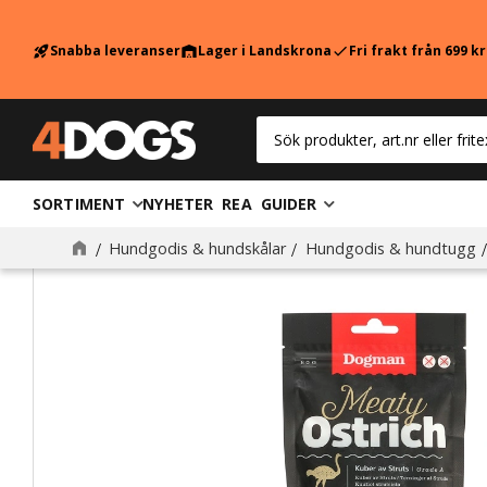
Snabba leveranser
Lager i Landskrona
Fri frakt från 699 k
rocket_launch
warehouse
check
SORTIMENT
NYHETER
REA
GUIDER
Hundgodis & hundskålar
Hundgodis & hundtugg