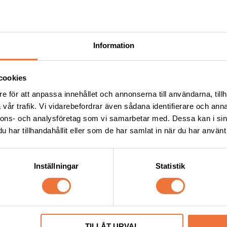
Information
cookies
e för att anpassa innehållet och annonserna till användarna, tillh
vår trafik. Vi vidarebefordrar även sådana identifierare och anna
nnons- och analysföretag som vi samarbetar med. Dessa kan i sin
har tillhandahållit eller som de har samlat in när du har använt 
Inställningar
Statistik
gtwister tuggben med 
Vetbed Ljusgrå
é small 80 g
Tjocklek ca 28 mm. Finns i tre storl
119
kr
TILLÅT URVAL