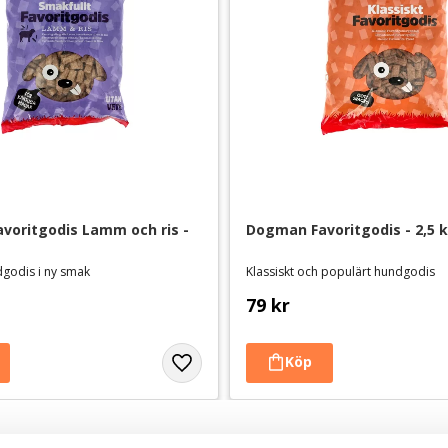
oritgodis Lamm och ris - 
Dogman Favoritgodis - 2,5 
dgodis i ny smak
Klassiskt och populärt hundgodis
79
kr
Andra köpte även