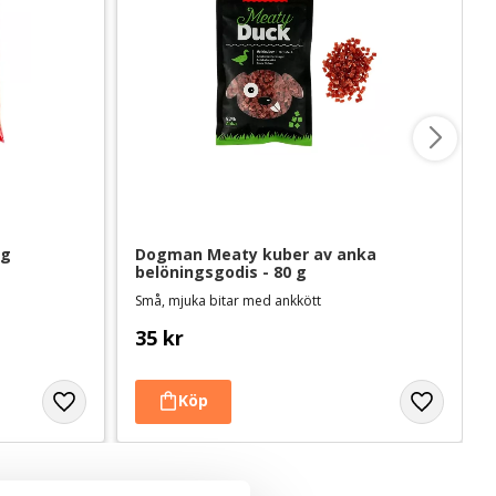
kg
Dogman Meaty kuber av anka 
belöningsgodis - 80 g
Små, mjuka bitar med ankkött
35
kr