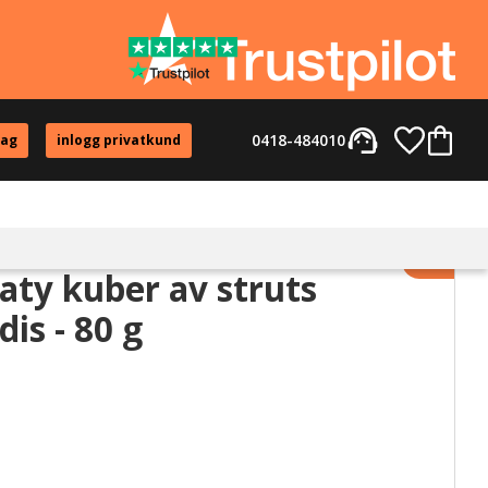
support_agent
Favorite
Kundvag
0418-484010
tag
inlogg privatkund
Lägg til
ty kuber av struts
is - 80 g