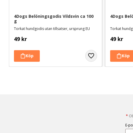
4Dogs Belöningsgodis Vildsvin ca 100 
4Dogs Bel
g
Torkat hundgodis utan tillsatser, ursprung EU
Torkat hundgo
49
kr
49
kr
*
Obl
E-po