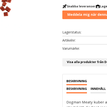
rocket_launch
warehouse
Snabba leveranser
Lage
Lagerstatus
Artikelnr
Visa alla produkter från
BESKRIVNING
INNEHÅLL
Dogman Meaty kuber av