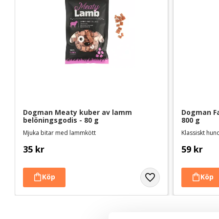
Dogman Meaty kuber av lamm 
Dogman Fav
belöningsgodis - 80 g
800 g
Mjuka bitar med lammkött
Klassiskt hun
35
kr
59
kr