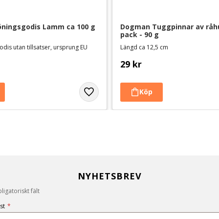
öningsgodis Lamm ca 100 g
Dogman Tuggpinnar av råh
pack - 90 g
dis utan tillsatser, ursprung EU
Längd ca 12,5 cm
29
kr
NYHETSBREV
igatoriskt fält
st
*