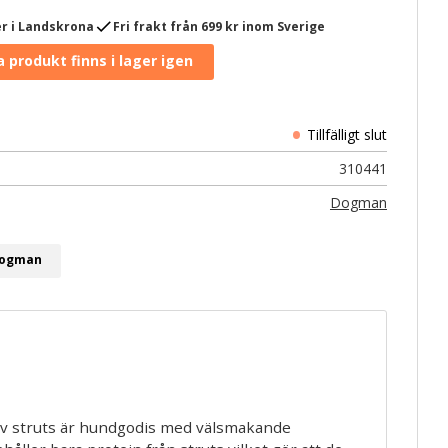
check
r i Landskrona
Fri frakt från 699 kr inom Sverige
310441
Dogman
 Dogman
 struts är hundgodis med välsmakande