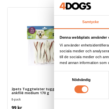
Samtycke
Denna webbplats använder 
Vi använder enhetsidentifierar
sociala medier och analysera 
till de sociala medier och a
med annan information som du 
S
Nödvändig
a
m
2pets Tuggtwister tuggben med 
2pets Tug
t
ankfilé medium 170 g
kycklingfil
y
8-pack
8-pack
c
99
kr
55
kr
k