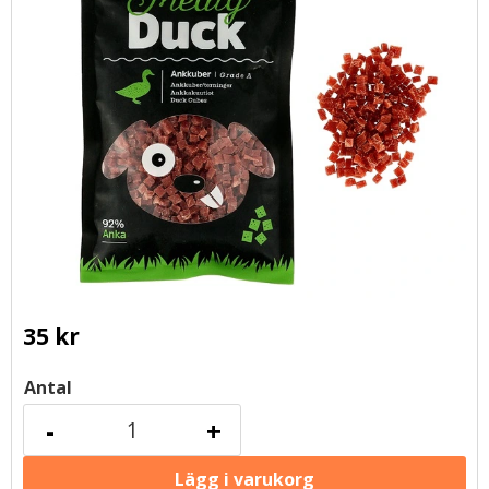
35
kr
Antal
-
+