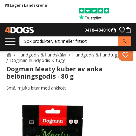
Lager i Landskrona
warehouse
Meny
Favor
0418-484010
support_agent
Kund
Hundgodis & hundskålar
Hundgodis & hundtugg
Lägg 
Dogman hundgodis & tugg
Dogman Meaty kuber av anka
belöningsgodis - 80 g
Små, mjuka bitar med ankkött