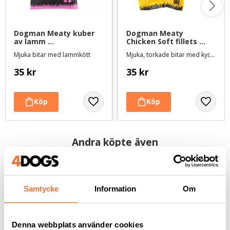
Dogman Meaty kuber 
Dogman Meaty 
av lamm 
Chicken Soft fillets 
belöningsgodis - 80 g
belöningsgodis - 80 g
Mjuka bitar med lammkött
Mjuka, torkade bitar med kycklingkött
35
kr
35
kr
Andra köpte även
Samtycke
Information
Om
Denna webbplats använder cookies