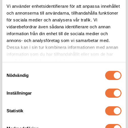
Vi använder enhetsidentifierare för att anpassa innehållet
och annonserna till användarna, tillhandahålla funktioner
för sociala medier och analysera vår trafik. Vi
2pets Tuggtwister 
2pets Tuggtwister 
vidarebefordrar även sådana identifierare och annan
tuggben med ankfilé 
tuggben med 
information från din enhet till de sociala medier och
medium 170 g
kycklingfilé small 80 g
8-pack
8-pack
annons- och analysföretag som vi samarbetar med.
99
kr
55
kr
Dessa kan i sin tur kombinera informationen med annan
information som du har tillhandahållit eller som de har
samlat in när du har använt deras tjänster.
S
Nödvändig
a
m
Senaste besökta produkter
t
Inställningar
y
c
k
Statistik
e
s