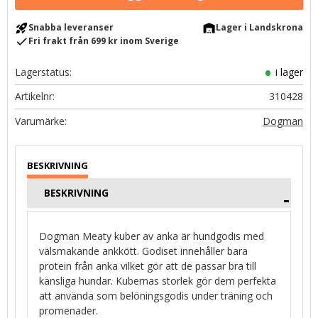
rocket_launch
warehouse
Snabba leveranser
Lager i Landskrona
check
Fri frakt från 699 kr inom Sverige
Lagerstatus
i lager
Artikelnr
310428
Dogman
BESKRIVNING
Dogman Meaty kuber av anka är hundgodis med
välsmakande ankkött. Godiset innehåller bara
protein från anka vilket gör att de passar bra till
känsliga hundar. Kubernas storlek gör dem perfekta
att använda som belöningsgodis under träning och
promenader.