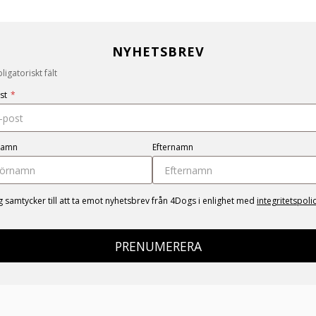
NYHETSBREV
igatoriskt fält
st
*
namn
Efternamn
g samtycker till att ta emot nyhetsbrev från 4Dogs i enlighet med
integritetspoli
PRENUMERERA