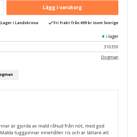
e
check
Lager i Landskrona
Fri frakt från 699 kr inom Sverige
i lager
310350
Dogman
 Dogman
nar är gjorda av mald råhud från nöt, med god
 Malda tuggpinnar innehåller ris och är lättare att