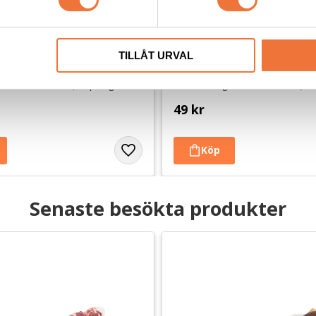
öningsgodis Lamm ca 100 g
TILLÅT URVAL
4Dogs Belöningsgodis Hjort
dis utan tillsatser, ursprung EU
Torkat hundgodis utan tillsatser, u
49
kr
Senaste besökta produkter