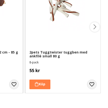
2 cm - 85 g
2pets Tuggtwister tuggben med 
ankfilé small 80 g
8-pack
55
kr