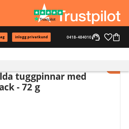
support_agent
Favorite
Kundvag
0418-484010
tag
inlogg privatkund
Lägg til
da tuggpinnar med
ack - 72 g