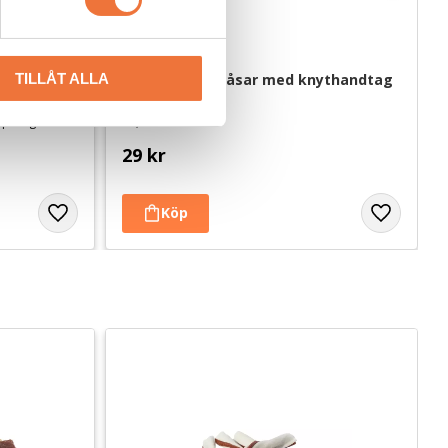
 ca 100 g
TILLÅT ALLA
Dogman bajspåsar med knythandtag 
50-pack - Blå
rsprung EU
22,5 x 28 cm
29
kr