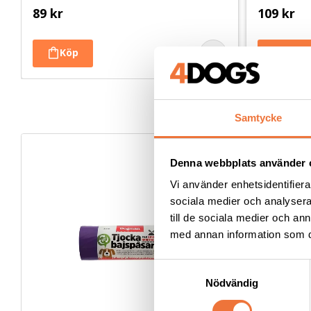
89
kr
109
kr
Samtycke
Denna webbplats använder 
Vi använder enhetsidentifierar
sociala medier och analysera 
till de sociala medier och a
med annan information som du 
S
Nödvändig
a
m