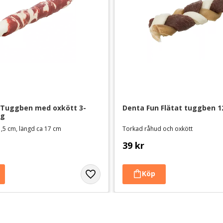
 Tuggben med oxkött 3-
Denta Fun Flätat tuggben 1
 g
1,5 cm, längd ca 17 cm
Torkad råhud och oxkött
39
kr