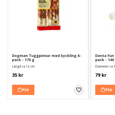
Dogman Tuggpinnar med kyckling 6-
Denta Fun
pack - 170 g
pack - 140
Längd ca 12 cm
Diameter ca 
35
kr
79
kr