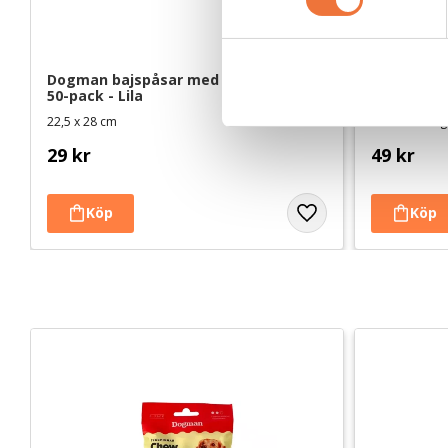
t
y
c
Dogman bajspåsar med knythandtag 
4Dogs Bel
k
50-pack - Lila
e
22,5 x 28 cm
Torkat hundgo
s
29
kr
49
kr
v
a
l