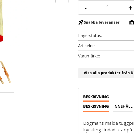
-
+
rocket_launch
warehous
Snabba leveranser
Lagerstatus
Artikelnr
Visa alla produkter från
BESKRIVNING
INNEHÅLL
Dogmans malda tuggpin
kyckling lindad utanpå.