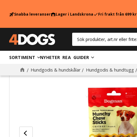
Snabba leveranser
Lager i Landskrona
Fri frakt från 699 k
rocket_launch
warehouse
check
SORTIMENT
NYHETER
REA
GUIDER
Hundgodis & hundskålar
Hundgodis & hundtugg