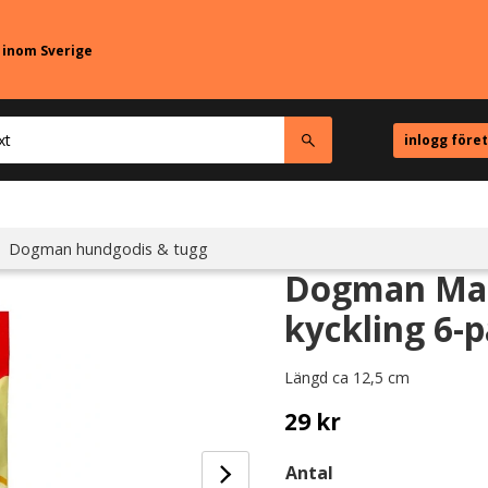
r inom Sverige
inlogg före
Dogman hundgodis & tugg
Dogman Mal
kyckling 6-p
Längd ca 12,5 cm
29
kr
Antal