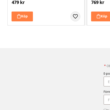
479
kr
769
kr
*
Obl
E-po
För