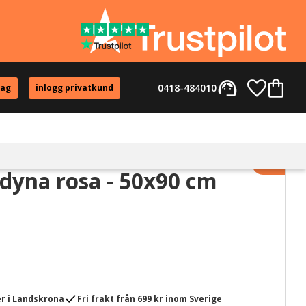
support_agent
Favorite
Kundvag
0418-484010
tag
inlogg privatkund
Lägg til
yna rosa - 50x90 cm
check
r i Landskrona
Fri frakt från 699 kr inom Sverige