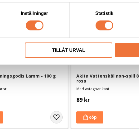
Inställningar
Statistik
TILLÅT URVAL
öningsgodis Lamm - 100 g
Akita Vattenskål non-spill 80
rosa
aror
Med avtagbar kant
89
kr