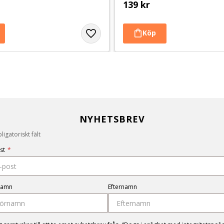
139
kr
NYHETSBREV
igatoriskt fält
st
*
namn
Efternamn