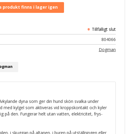
804066
Dogman
 Dogman
lvkylande dyna som ger din hund skön svalka under
ld med kylgel som aktiveras vid kroppskontakt och kyler
 på den. Fungerar helt utan vatten, elektricitet, frys-
ilen, i skuggan på altanen, i buren på utställningen eller