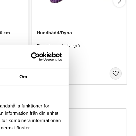
10 cm
Hundbädd/Dyna
Finns i brun och silvergrå
129
kr
Om
andahålla funktioner för
n information från din enhet
 tur kombinera informationen
deras tjänster.