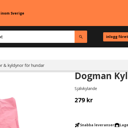
r inom Sverige
inlogg före
r & kyldynor för hundar
Dogman Kyld
Självkylande
279
kr
rocket_launch
warehouse
Snabba leveranser
Lage