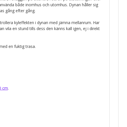
använda både inomhus och utomhus. Dynan håller sig
as gång efter gång.
ntrollera kyleffekten i dynan med jämna mellanrum. Har
an vila en stund tills dess den känns kall igen, ej i direkt
med en fuktig trasa.
0 cm
.