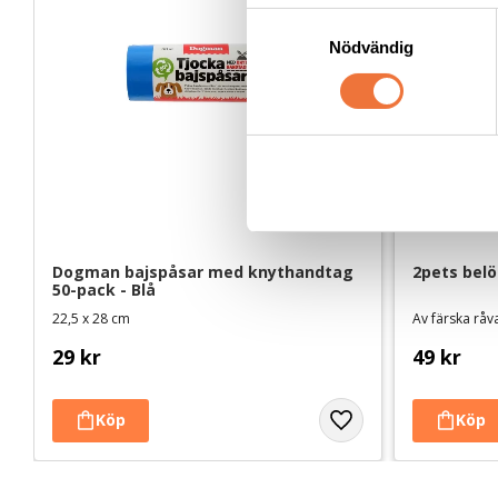
S
Nödvändig
a
m
t
y
c
k
e
s
v
Dogman bajspåsar med knythandtag 
2pets bel
a
50-pack - Blå
l
22,5 x 28 cm
Av färska råv
29
kr
49
kr