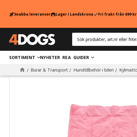
Snabba leveranser
Lager i Landskrona
Fri frakt från 699 k
rocket_launch
warehouse
check
SORTIMENT
NYHETER
REA
GUIDER
Burar & Transport
Hundtillbehör i bilen
Kylmatto