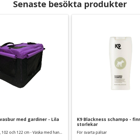
Senaste besökta produkter
asbur med gardiner - Lila
K9 Blackness schampo - finns
storlekar
Extra hög i 91, 102 och 122 cm - Väska med handtag medföljer
För svarta pälsar