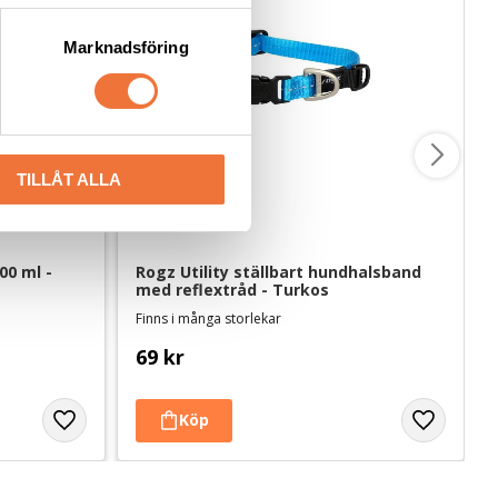
Marknadsföring
TILLÅT ALLA
0 ml - 
Rogz Utility ställbart hundhalsband 
med reflextråd - Turkos
Finns i många storlekar
69
kr