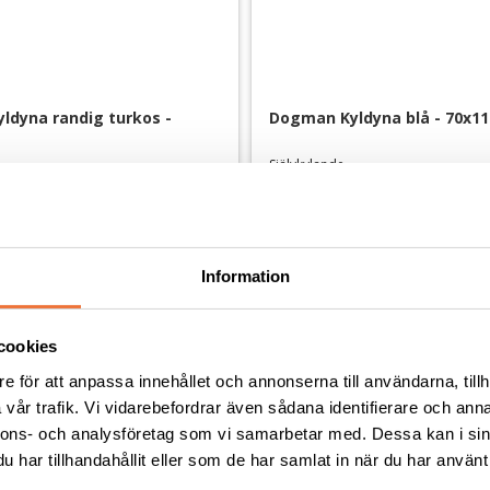
dyna randig turkos - 
Dogman Kyldyna blå - 70x1
Självkylande
329
kr
Information
Andra köpte även
cookies
e för att anpassa innehållet och annonserna till användarna, tillh
vår trafik. Vi vidarebefordrar även sådana identifierare och anna
nnons- och analysföretag som vi samarbetar med. Dessa kan i sin
har tillhandahållit eller som de har samlat in när du har använt 